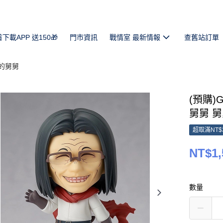
首下載APP 送150🎁
門市資訊
戰情室 最新情報
查舊站訂單
的舅舅
(預購)G
舅舅 舅舅
超取滿NT$
NT$1,
數量