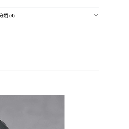
式選擇「大哥付你分期」，訂單成立後會自動跳轉到大哥付的交易
證手機門號後，選擇欲分期的期數、繳款截止日，確認付款後即
。
類 (4)
准額度、可分期數及費用金額請依後續交易確認頁面所載為準。
立30分鐘內，如未前往確認交易或遇審核未通過，訂單將自動取
取貨付款(舊)
邊▸
日本動漫 周邊商品
異世界歸來的舅舅
「轉專審核」未通過狀況，表示未達大哥付你分期系統評分，恕
0，滿NT$3,000(含以上)免運費
評估內容。
ILE 好微笑▸
黏土人/黏土娃
式說明】
後全家取貨(舊)
項不併入電信帳單，「大哥付你分期」於每月結算日後寄送繳費提
賣中
🔥最新預購商品
0，滿NT$3,000(含以上)免運費
訊連結打開帳單後，可選擇「超商條碼／台灣大直營門市／銀行轉
品牌▸
好微笑 Good Smile
付／iPASS MONEY」等通路繳費。
1取貨付款(舊)
項】
0，滿NT$3,000(含以上)免運費
係由「台灣大哥大股份有限公司」（以下簡稱本公司）所提供，讓
易時，得透過本服務購買商品或服務，並由商店將買賣／分期付
7-11取貨(舊)
金債權讓與本公司後，依約使用本公司帳單繳交帳款。
0，滿NT$3,000(含以上)免運費
意付款使用「大哥付你分期」之契約關係目的，商店將以您的個人
含姓名、電話或地址）提供予台灣大哥大進項蒐集、處理及利
舊)
公司與您本人進行分期帳單所需資料之確認、核對及更正。
戶服務條款，請詳閱以下連結：
https://oppay.tw/userRule
20，滿NT$3,000(含以上)免運費
離島)(舊)
60，滿NT$3,000(含以上)免運費