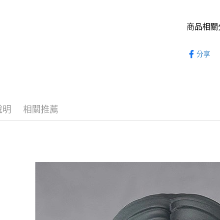
2.付款方
流程，驗
完成交易
運送方式
商品相關分
3.實際核
4.訂單成
預購-全家
從作品找周
消。如遇
分享
每筆NT$9
無法說明
GOOD SM
【繳款方
預購-付款
1.分期款
⏰預購開
醒簡訊。
每筆NT$9
2.透過簡
找玩具模型
帳／街口支
預購-7-1
說明
相關推薦
【注意事
每筆NT$9
1.本服務
用戶於交
預購-付款後
款買賣價
每筆NT$9
2.基於同
資料（包
預購-宅配(
用，由本
3.完整用
每筆NT$1
預購-宅配(
每筆NT$1