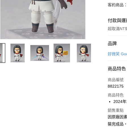
客約商品
付款與運
超取滿NT$
付款方式
品牌
信用卡一
好微笑 Goo
超商取貨
商品特色
Apple Pay
商品編號
Google Pa
8822175
商品特色
全盈+PAY
2024
大哥付你
銷售重點
相關說明
因原廠因
【大哥付
ATM付款
1.本服務
裝完成品