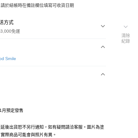
：請於結帳時在備註欄位填寫可收貨日期
送方式
3,000免運
清除
紀錄
次付款
d Smile
付款
y
年1月預定發售
分期
素延後出貨恕不另行通知，如有疑問請洽客服。圖片為塗
你分期使用說明】
由台灣大哥大提供，台灣大哥大用戶可立即使用無須另外申請。
，實際商品可能會與照片有異。