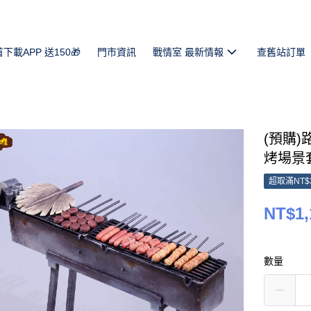
首下載APP 送150🎁
門市資訊
戰情室 最新情報
查舊站訂單
(預購)
烤場景套組
超取滿NT$
NT$1,
數量