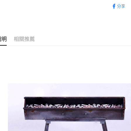
⏰預購開
2.付款方
分享
流程，驗
找玩具模型
完成交易
運送方式
3.實際核
4.訂單成
預購-全家
消。如遇
每筆NT$9
無法說明
說明
相關推薦
【繳款方
預購-付款
1.分期款
醒簡訊。
每筆NT$9
2.透過簡
帳／街口支
預購-7-1
【注意事
每筆NT$9
1.本服務
用戶於交
預購-付款後
款買賣價
每筆NT$9
2.基於同
資料（包
預購-宅配(
用，由本
3.完整用
每筆NT$1
預購-宅配(
每筆NT$1