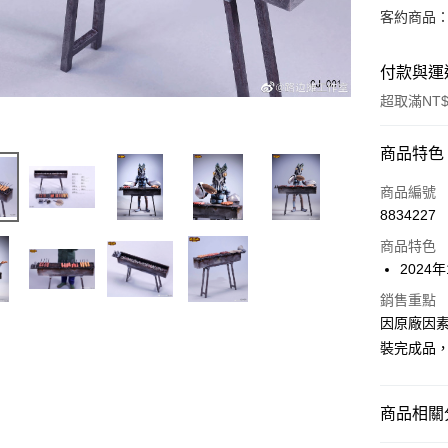
客約商品
付款與運
超取滿NT$
付款方式
商品特色
信用卡一
商品編號
8834227
超商取貨
商品特色
Apple Pay
2024
Google Pa
銷售重點
因原廠因
全盈+PAY
裝完成品
大哥付你
相關說明
商品相關分
【大哥付
ATM付款
1.本服務