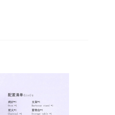
賣中
🔥最新預購商品
式選擇「大哥付你分期」，訂單成立後會自動跳轉到大哥付的交易
證手機門號後，選擇欲分期的期數、繳款截止日，確認付款後即
品牌▸
其他品牌
。
准額度、可分期數及費用金額請依後續交易確認頁面所載為準。
立30分鐘內，如未前往確認交易或遇審核未通過，訂單將自動取
取貨付款(舊)
「轉專審核」未通過狀況，表示未達大哥付你分期系統評分，恕
0，滿NT$3,000(含以上)免運費
評估內容。
式說明】
後全家取貨(舊)
項不併入電信帳單，「大哥付你分期」於每月結算日後寄送繳費提
0，滿NT$3,000(含以上)免運費
訊連結打開帳單後，可選擇「超商條碼／台灣大直營門市／銀行轉
付／iPASS MONEY」等通路繳費。
1取貨付款(舊)
項】
0，滿NT$3,000(含以上)免運費
係由「台灣大哥大股份有限公司」（以下簡稱本公司）所提供，讓
易時，得透過本服務購買商品或服務，並由商店將買賣／分期付
7-11取貨(舊)
金債權讓與本公司後，依約使用本公司帳單繳交帳款。
0，滿NT$3,000(含以上)免運費
意付款使用「大哥付你分期」之契約關係目的，商店將以您的個人
含姓名、電話或地址）提供予台灣大哥大進項蒐集、處理及利
舊)
公司與您本人進行分期帳單所需資料之確認、核對及更正。
戶服務條款，請詳閱以下連結：
https://oppay.tw/userRule
20，滿NT$3,000(含以上)免運費
離島)(舊)
60，滿NT$3,000(含以上)免運費