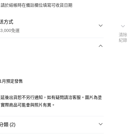
：請於結帳時在備註欄位填寫可收貨日期
送方式
3,000免運
清除
紀錄
次付款
付款
年1月預定發售
y
素延後出貨恕不另行通知，如有疑問請洽客服。圖片為塗
，實際商品可能會與照片有異。
分期
類 (2)
你分期使用說明】
由台灣大哥大提供，台灣大哥大用戶可立即使用無須另外申請。