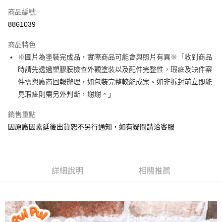
商品編號
超商取貨付款
8861039
Apple Pay
商品特色
Google Pay
※圖片為塗裝完成品，實際商品可能會與照片有異※「收到商品
時請先透過塑膠膜檢查外觀塗裝以及配件完整性，瑕疵及缺件案
全盈+PAY
件需與廠商回報辦理，如包裝完整較能成案。如非拆封前立即能
大哥付你分期
見瑕疵則需另外判斷，謝謝。」
相關說明
銷售重點
【大哥付你分期使用說明】
ATM付款
1.本服務由台灣大哥大提供，台灣大哥大用戶可立即使用無須另外申請。
因原廠因素延後出貨恕不另行通知，如有疑問請洽客服
2.付款方式選擇「大哥付你分期」，訂單成立後會自動跳轉到大哥付的交易
流程，驗證手機門號後，選擇欲分期的期數、繳款截止日，確認付款後即完
運送方式
成交易。
3.實際核准額度、可分期數及費用金額請依後續交易確認頁面所載為準。
現貨-全家取貨付款
4.訂單成立30分鐘內，如未前往確認交易或遇審核未通過，訂單將自動取
詳細說明
相關推薦
每筆NT$90，滿NT$3,000(含以上)免運費
消。如遇「轉專審核」未通過狀況，表示未達大哥付你分期系統評分，恕無
法說明評估內容。
現貨-付款後全家取貨
【繳款方式說明】
1.分期款項不併入電信帳單，「大哥付你分期」於每月結算日後寄送繳費提
每筆NT$90，滿NT$3,000(含以上)免運費
醒簡訊。
2.透過簡訊連結打開帳單後，可選擇「超商條碼／台灣大直營門市／銀行轉