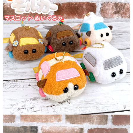
現貨-7-11取貨付款
帳／街口支付／iPASS MONEY」等通路繳費。
每筆NT$90，滿NT$3,000(含以上)免運費
【注意事項】
現貨-付款後7-11取貨
1.本服務係由「台灣大哥大股份有限公司」（以下簡稱本公司）所提供，讓
用戶於交易時，得透過本服務購買商品或服務，並由商店將買賣／分期付款
每筆NT$90，滿NT$3,000(含以上)免運費
買賣價金債權讓與本公司後，依約使用本公司帳單繳交帳款。
2.基於同意付款使用「大哥付你分期」之契約關係目的，商店將以您的個人
現貨-宅配
資料（包含姓名、電話或地址）提供予台灣大哥大進項蒐集、處理及利用，
由本公司與您本人進行分期帳單所需資料之確認、核對及更正。
每筆NT$120，滿NT$3,000(含以上)免運費
3.完整用戶服務條款，請詳閱以下連結：
https://oppay.tw/userRule
現貨-宅配(離島)
每筆NT$160，滿NT$3,000(含以上)免運費
東海門市自取，需自備購物袋取貨唷。
免運費