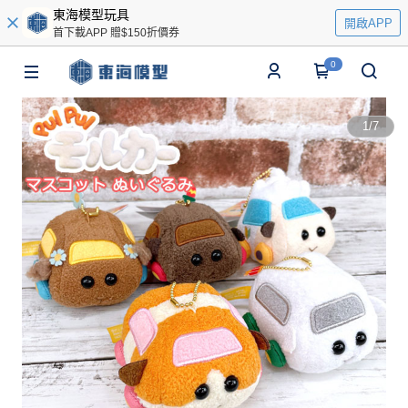
東海模型玩具
開啟APP
首下載APP 贈$150折價券
0
1
/
7