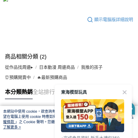
顯示電腦版詳細說明
商品相關分類 (2)
從作品找周邊▸
日本動漫 周邊商品
我推的孩子
⏰預購開賣中
🔥最新預購商品
東海模型玩具
本分類熱銷
全站排行
本網站中使用 cookie，欲查詢有關本網站使用 cookie 方式之詳情，及若您不希
熱門標籤
望在電腦上使用 cookie 時應如何變更電腦的 cookie 設定，請參閱本網站「
隱私
權條款
」之 Cookie 聲明。您繼續使用本網站即表示您同意本公司得按本網站使
用條款之 Cookie 聲明使用 cookie。
了解更多 >
+完成會員資料 新手大禮包350