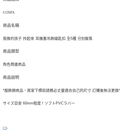
COSPA
商品名稱
我推的孩子 拎起來 耳機塞吊飾鑰匙扣 全5種 分別販售
商品類型
角色周邊商品
商品說明
*服飾類商品，買家下標前請務必丈量適合自己的尺寸 訂購後無法更換*
サイズ目安 60mm程度 / ソフトPVCラバー