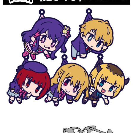
預購-7-11取貨付款(舊)
帳／街口支付／iPASS MONEY」等通路繳費。
每筆NT$90，滿NT$3,000(含以上)免運費
【注意事項】
預購-付款後7-11取貨(舊)
1.本服務係由「台灣大哥大股份有限公司」（以下簡稱本公司）所提供，讓
用戶於交易時，得透過本服務購買商品或服務，並由商店將買賣／分期付款
每筆NT$90，滿NT$3,000(含以上)免運費
買賣價金債權讓與本公司後，依約使用本公司帳單繳交帳款。
2.基於同意付款使用「大哥付你分期」之契約關係目的，商店將以您的個人
預購-宅配(舊)
資料（包含姓名、電話或地址）提供予台灣大哥大進項蒐集、處理及利用，
由本公司與您本人進行分期帳單所需資料之確認、核對及更正。
每筆NT$120，滿NT$3,000(含以上)免運費
3.完整用戶服務條款，請詳閱以下連結：
https://oppay.tw/userRule
預購-宅配(離島)(舊)
每筆NT$160，滿NT$3,000(含以上)免運費
東海門市自取，需自備購物袋取貨唷。
免運費