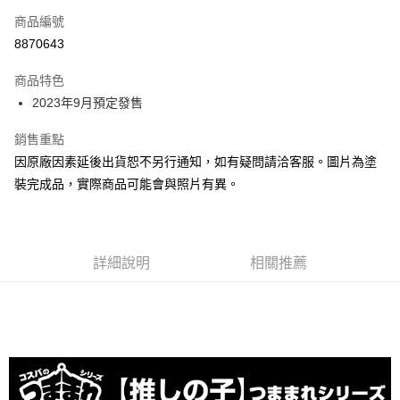
商品編號
超商取貨付款
8870643
Apple Pay
商品特色
Google Pay
2023年9月預定發售
全盈+PAY
銷售重點
因原廠因素延後出貨恕不另行通知，如有疑問請洽客服。圖片為塗
大哥付你分期
裝完成品，實際商品可能會與照片有異。
相關說明
【大哥付你分期使用說明】
ATM付款
1.本服務由台灣大哥大提供，台灣大哥大用戶可立即使用無須另外申請。
2.付款方式選擇「大哥付你分期」，訂單成立後會自動跳轉到大哥付的交易
流程，驗證手機門號後，選擇欲分期的期數、繳款截止日，確認付款後即完
詳細說明
相關推薦
運送方式
成交易。
3.實際核准額度、可分期數及費用金額請依後續交易確認頁面所載為準。
預購-全家取貨付款(舊)
4.訂單成立30分鐘內，如未前往確認交易或遇審核未通過，訂單將自動取
每筆NT$90，滿NT$3,000(含以上)免運費
消。如遇「轉專審核」未通過狀況，表示未達大哥付你分期系統評分，恕無
法說明評估內容。
預購-付款後全家取貨(舊)
【繳款方式說明】
1.分期款項不併入電信帳單，「大哥付你分期」於每月結算日後寄送繳費提
每筆NT$90，滿NT$3,000(含以上)免運費
醒簡訊。
2.透過簡訊連結打開帳單後，可選擇「超商條碼／台灣大直營門市／銀行轉