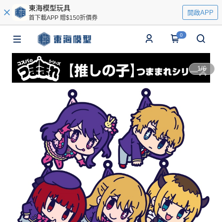
東海模型玩具
開啟APP
首下載APP 贈$150折價券
0
1
/
6