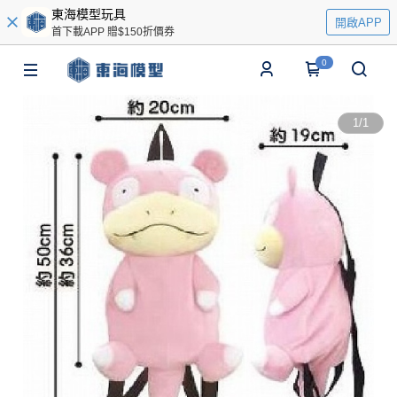
東海模型玩具
開啟APP
首下載APP 贈$150折價券
0
1
/
1