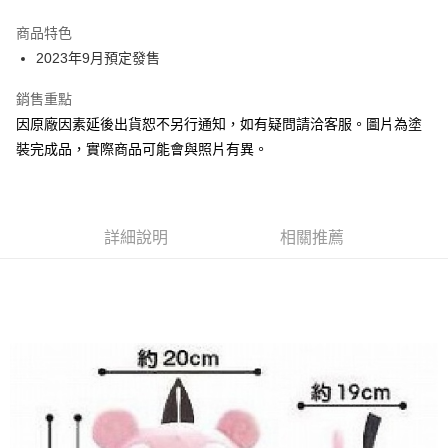
Google Pay
商品特色
全盈+PAY
2023年9月預定發售
大哥付你分期
銷售重點
相關說明
因原廠因素延後出貨恕不另行通知，如有疑問請洽客服。圖片為塗
【大哥付你分期使用說明】
裝完成品，實際商品可能會與照片有異。
ATM付款
1.本服務由台灣大哥大提供，台灣大哥大用戶可立即使用無須另外申請。
2.付款方式選擇「大哥付你分期」，訂單成立後會自動跳轉到大哥付的交易
流程，驗證手機門號後，選擇欲分期的期數、繳款截止日，確認付款後即完
運送方式
成交易。
3.實際核准額度、可分期數及費用金額請依後續交易確認頁面所載為準。
預購-宅配(舊)
詳細說明
相關推薦
4.訂單成立30分鐘內，如未前往確認交易或遇審核未通過，訂單將自動取
每筆NT$120，滿NT$3,000(含以上)免運費
消。如遇「轉專審核」未通過狀況，表示未達大哥付你分期系統評分，恕無
法說明評估內容。
預購-宅配(離島)(舊)
【繳款方式說明】
1.分期款項不併入電信帳單，「大哥付你分期」於每月結算日後寄送繳費提
每筆NT$160，滿NT$3,000(含以上)免運費
醒簡訊。
2.透過簡訊連結打開帳單後，可選擇「超商條碼／台灣大直營門市／銀行轉
東海門市自取，需自備購物袋取貨唷。
帳／街口支付／iPASS MONEY」等通路繳費。
免運費
【注意事項】
1.本服務係由「台灣大哥大股份有限公司」（以下簡稱本公司）所提供，讓
用戶於交易時，得透過本服務購買商品或服務，並由商店將買賣／分期付款