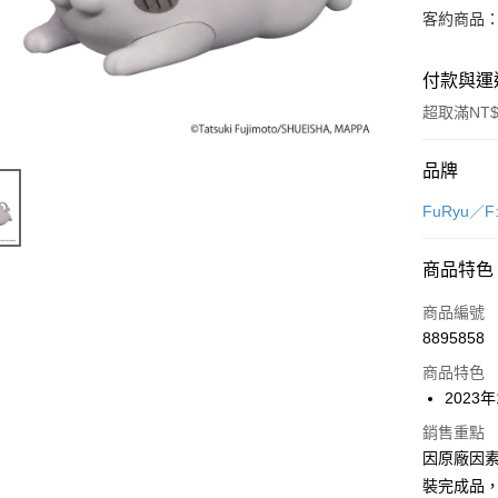
客約商品
付款與運
超取滿NT$
付款方式
品牌
信用卡一
FuRyu／
超商取貨
商品特色
Apple Pay
商品編號
Google Pa
8895858
商品特色
全盈+PAY
2023
大哥付你
銷售重點
相關說明
因原廠因
【大哥付
ATM付款
1.本服務
裝完成品