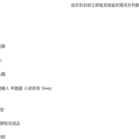
如非拆封前立即能見瑕疵則需另外判
廠牌
U
名稱
鏈鋸人 杯麵蓋 小波奇塔 Sleep
類型
裝靜態完成品
說明