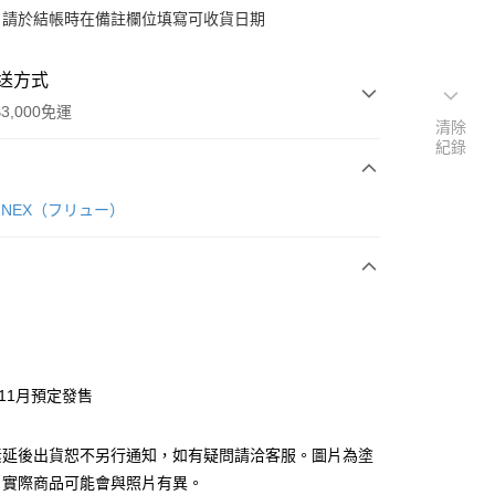
：請於結帳時在備註欄位填寫可收貨日期
送方式
3,000免運
清除
紀錄
次付款
F:NEX（フリュー）
付款
y
年11月預定發售
分期
素延後出貨恕不另行通知，如有疑問請洽客服。圖片為塗
你分期使用說明】
由台灣大哥大提供，台灣大哥大用戶可立即使用無須另外申請。
，實際商品可能會與照片有異。