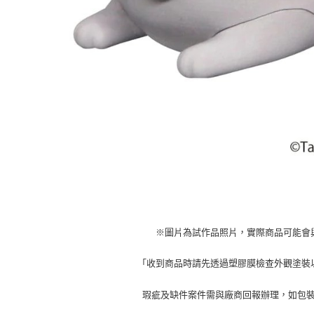
※圖片為試作品照片，實際商品可能會
「收到商品時請先透過塑膠膜檢查外觀塗裝
瑕疵及缺件案件需與廠商回報辦理，如包