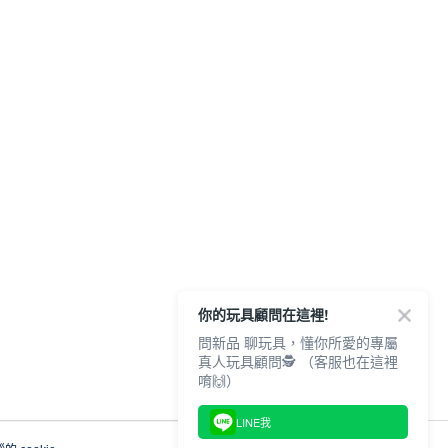
你的玩具顧問在這裡!
問新品 聊玩具，懂你所愛的專屬
真人玩具顧問🕵️ （客服也在這裡
唷🙌）
LINE我