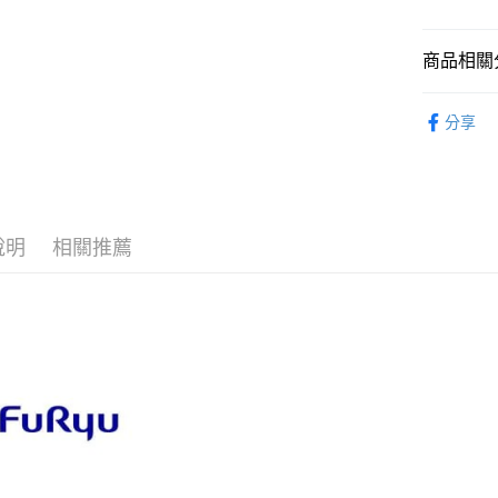
2.付款方
流程，驗
完成交易
運送方式
商品相關分
3.實際核
4.訂單成
預購-全家
從作品找周
消。如遇
分享
每筆NT$9
無法說明
⏰預購開
【繳款方
預購-付款
1.分期款
找玩具模型
醒簡訊。
每筆NT$9
2.透過簡
帳／街口支
預購-7-1
說明
相關推薦
【注意事
每筆NT$9
1.本服務
用戶於交
預購-付款後
款買賣價
每筆NT$9
2.基於同
資料（包
預購-宅配(
用，由本
3.完整用
每筆NT$1
預購-宅配(
每筆NT$1