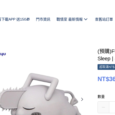
首下載APP 送150🎁
門市資訊
戰情室 最新情報
查舊站訂單
(預購)
Sleep 
超取滿NT$
NT$3
數量