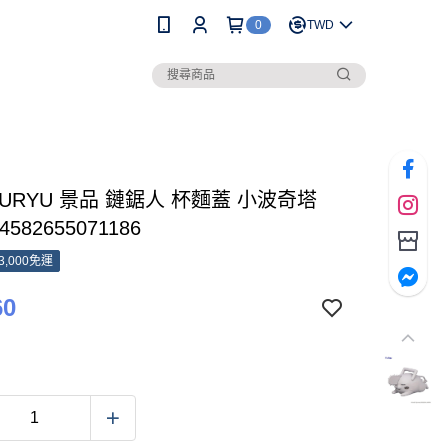
0
TWD
FURYU 景品 鏈鋸人 杯麵蓋 小波奇塔
| 4582655071186
3,000免運
60