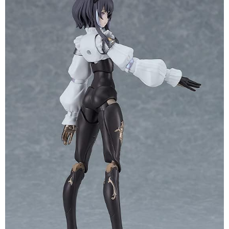
預購-付款後7-11取貨(舊)
1.本服務係由「台灣大哥大股份有限公司」（以下簡稱本公司）所提供，讓
用戶於交易時，得透過本服務購買商品或服務，並由商店將買賣／分期付款
每筆NT$90，滿NT$3,000(含以上)免運費
買賣價金債權讓與本公司後，依約使用本公司帳單繳交帳款。
2.基於同意付款使用「大哥付你分期」之契約關係目的，商店將以您的個人
預購-宅配(舊)
資料（包含姓名、電話或地址）提供予台灣大哥大進項蒐集、處理及利用，
由本公司與您本人進行分期帳單所需資料之確認、核對及更正。
每筆NT$120，滿NT$3,000(含以上)免運費
3.完整用戶服務條款，請詳閱以下連結：
https://oppay.tw/userRule
東海門市自取，需自備購物袋取貨唷。
免運費