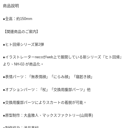
商品說明
●全高：約150mm
【関連商品のご案内】
●ヒト回帰シリーズ第2弾
●イラストレーターnecoがweb上で展開している新シリーズ『ヒト回帰』
より、NH-02-が商品化。
●表情パーツ：「無表情顔」「にらみ顔」「寝起き顔」
●オプションパーツ：「杖」「交換用腹部パーツ」他
●交換用腹部パーツによりスカートの着脱が可能。
●原型制作：大畠雅人、マックスファクトリー(山岡準)
●制作協力：浅井真紀