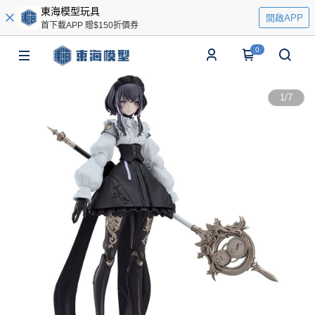
東海模型玩具
開啟APP
首下載APP 贈$150折價券
0
1
/
7