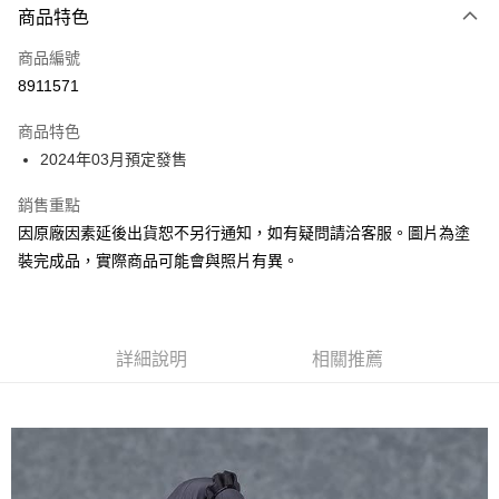
商品特色
Apple Pay
商品編號
Google Pay
8911571
全盈+PAY
商品特色
大哥付你分期
2024年03月預定發售
相關說明
【大哥付你分期使用說明】
銷售重點
ATM付款
1.本服務由台灣大哥大提供，台灣大哥大用戶可立即使用無須另外申請。
因原廠因素延後出貨恕不另行通知，如有疑問請洽客服。圖片為塗
2.付款方式選擇「大哥付你分期」，訂單成立後會自動跳轉到大哥付的交易
流程，驗證手機門號後，選擇欲分期的期數、繳款截止日，確認付款後即完
裝完成品，實際商品可能會與照片有異。
運送方式
成交易。
3.實際核准額度、可分期數及費用金額請依後續交易確認頁面所載為準。
預購-全家取貨付款(舊)
4.訂單成立30分鐘內，如未前往確認交易或遇審核未通過，訂單將自動取
每筆NT$90，滿NT$3,000(含以上)免運費
消。如遇「轉專審核」未通過狀況，表示未達大哥付你分期系統評分，恕無
法說明評估內容。
詳細說明
相關推薦
預購-付款後全家取貨(舊)
【繳款方式說明】
1.分期款項不併入電信帳單，「大哥付你分期」於每月結算日後寄送繳費提
每筆NT$90，滿NT$3,000(含以上)免運費
醒簡訊。
2.透過簡訊連結打開帳單後，可選擇「超商條碼／台灣大直營門市／銀行轉
預購-7-11取貨付款(舊)
帳／街口支付／iPASS MONEY」等通路繳費。
每筆NT$90，滿NT$3,000(含以上)免運費
【注意事項】