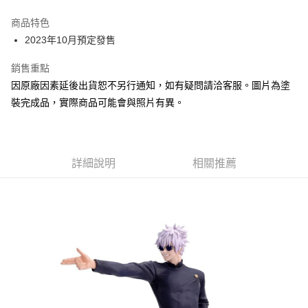
Apple Pay
商品特色
Google Pay
2023年10月預定發售
全盈+PAY
銷售重點
因原廠因素延後出貨恕不另行通知，如有疑問請洽客服。圖片為塗
大哥付你分期
裝完成品，實際商品可能會與照片有異。
相關說明
【大哥付你分期使用說明】
ATM付款
1.本服務由台灣大哥大提供，台灣大哥大用戶可立即使用無須另外申請。
2.付款方式選擇「大哥付你分期」，訂單成立後會自動跳轉到大哥付的交易
流程，驗證手機門號後，選擇欲分期的期數、繳款截止日，確認付款後即完
詳細說明
相關推薦
運送方式
成交易。
3.實際核准額度、可分期數及費用金額請依後續交易確認頁面所載為準。
預購-全家取貨付款(舊)
4.訂單成立30分鐘內，如未前往確認交易或遇審核未通過，訂單將自動取
每筆NT$90，滿NT$3,000(含以上)免運費
消。如遇「轉專審核」未通過狀況，表示未達大哥付你分期系統評分，恕無
法說明評估內容。
預購-付款後全家取貨(舊)
【繳款方式說明】
1.分期款項不併入電信帳單，「大哥付你分期」於每月結算日後寄送繳費提
每筆NT$90，滿NT$3,000(含以上)免運費
醒簡訊。
2.透過簡訊連結打開帳單後，可選擇「超商條碼／台灣大直營門市／銀行轉
預購-7-11取貨付款(舊)
帳／街口支付／iPASS MONEY」等通路繳費。
每筆NT$90，滿NT$3,000(含以上)免運費
【注意事項】