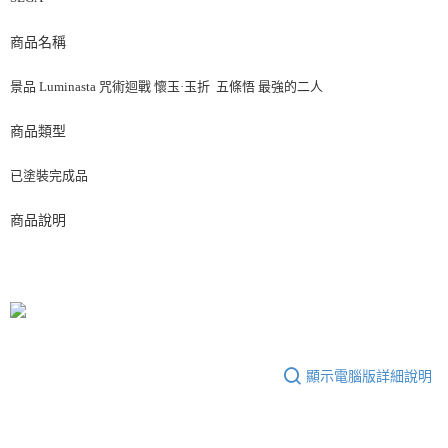
商品名稱
景品 Luminasta 咒術迴戰 懷玉·玉折 五條悟 最強的二人
商品類型
已塗裝完成品
商品說明
顯示電腦版詳細說明