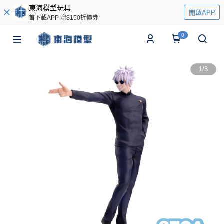
東海模型玩具
開啟APP
首下載APP 贈$150折價券
0
1
/
3