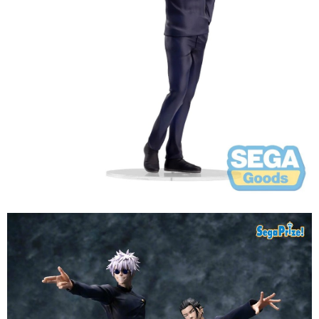
預購-付款後7-11取貨(舊)
1.本服務係由「台灣大哥大股份有限公司」（以下簡稱本公司）所提供，讓
用戶於交易時，得透過本服務購買商品或服務，並由商店將買賣／分期付款
每筆NT$90，滿NT$3,000(含以上)免運費
買賣價金債權讓與本公司後，依約使用本公司帳單繳交帳款。
2.基於同意付款使用「大哥付你分期」之契約關係目的，商店將以您的個人
預購-宅配(舊)
資料（包含姓名、電話或地址）提供予台灣大哥大進項蒐集、處理及利用，
由本公司與您本人進行分期帳單所需資料之確認、核對及更正。
每筆NT$120，滿NT$3,000(含以上)免運費
3.完整用戶服務條款，請詳閱以下連結：
https://oppay.tw/userRule
東海門市自取，需自備購物袋取貨唷。
免運費