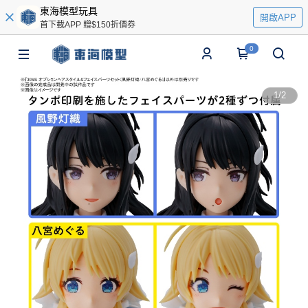
東海模型玩具
開啟APP
首下載APP 贈$150折價券
0
1
/
2