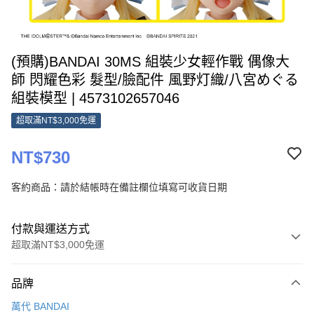
(預購)BANDAI 30MS 組裝少女輕作戰 偶像大
師 閃耀色彩 髮型/臉配件 風野灯織/八宮めぐる
組裝模型 | 4573102657046
超取滿NT$3,000免運
NT$730
客約商品：請於結帳時在備註欄位填寫可收貨日期
付款與運送方式
超取滿NT$3,000免運
付款方式
品牌
信用卡一次付款
萬代 BANDAI