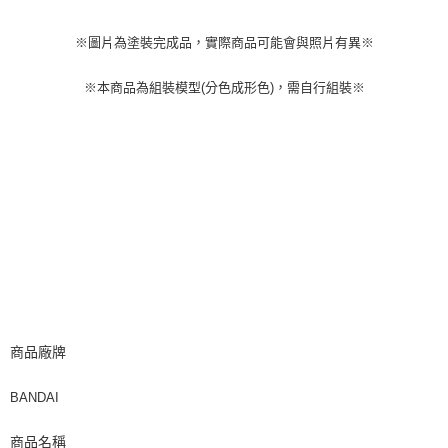
※圖片為塗裝完成品，實際商品可能會與照片有異※
※本商品為組裝模型(分色成形色)，需自行組裝※
商品廠牌
BANDAI
商品名稱