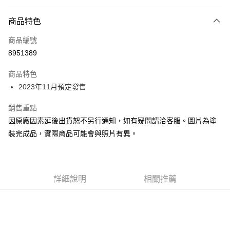
超商取貨付款
商品特色
Apple Pay
商品編號
Google Pay
8951389
全盈+PAY
商品特色
大哥付你分期
2023年11月預定發售
相關說明
【大哥付你分期使用說明】
銷售重點
ATM付款
1.本服務由台灣大哥大提供，台灣大哥大用戶可立即使用無須另外申請。
因原廠因素延後出貨恕不另行通知，如有疑問請洽客服。圖片為塗
2.付款方式選擇「大哥付你分期」，訂單成立後會自動跳轉到大哥付的交易
流程，驗證手機門號後，選擇欲分期的期數、繳款截止日，確認付款後即完
裝完成品，實際商品可能會與照片有異。
運送方式
成交易。
3.實際核准額度、可分期數及費用金額請依後續交易確認頁面所載為準。
預購-全家取貨付款(舊)
4.訂單成立30分鐘內，如未前往確認交易或遇審核未通過，訂單將自動取
每筆NT$90，滿NT$3,000(含以上)免運費
消。如遇「轉專審核」未通過狀況，表示未達大哥付你分期系統評分，恕無
法說明評估內容。
詳細說明
相關推薦
預購-付款後全家取貨(舊)
【繳款方式說明】
1.分期款項不併入電信帳單，「大哥付你分期」於每月結算日後寄送繳費提
每筆NT$90，滿NT$3,000(含以上)免運費
醒簡訊。
2.透過簡訊連結打開帳單後，可選擇「超商條碼／台灣大直營門市／銀行轉
預購-7-11取貨付款(舊)
帳／街口支付／iPASS MONEY」等通路繳費。