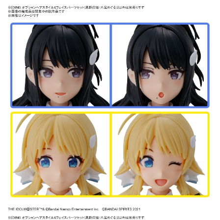
每筆NT$90，滿NT$3,000(含以上)免運費
【注意事項】
預購-付款後7-11取貨(舊)
1.本服務係由「台灣大哥大股份有限公司」（以下簡稱本公司）所提供，讓
用戶於交易時，得透過本服務購買商品或服務，並由商店將買賣／分期付款
每筆NT$90，滿NT$3,000(含以上)免運費
買賣價金債權讓與本公司後，依約使用本公司帳單繳交帳款。
2.基於同意付款使用「大哥付你分期」之契約關係目的，商店將以您的個人
預購-宅配(舊)
資料（包含姓名、電話或地址）提供予台灣大哥大進項蒐集、處理及利用，
由本公司與您本人進行分期帳單所需資料之確認、核對及更正。
每筆NT$120，滿NT$3,000(含以上)免運費
3.完整用戶服務條款，請詳閱以下連結：
https://oppay.tw/userRule
預購-宅配(離島)(舊)
每筆NT$160，滿NT$3,000(含以上)免運費
東海門市自取，需自備購物袋取貨唷。
免運費