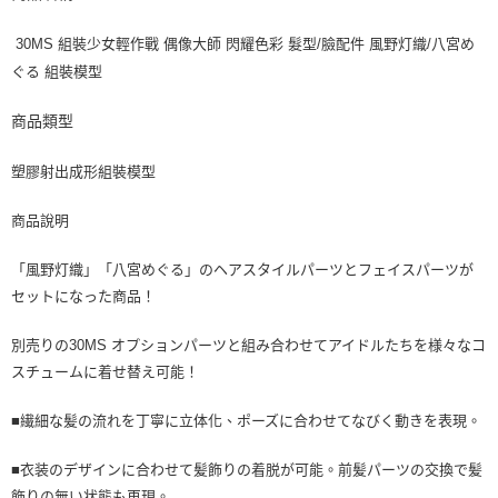
30MS 組裝少女輕作戰 偶像大師 閃耀色彩 髮型/臉配件 風野灯織/八宮め
ぐる 組裝模型
商品類型
塑膠射出成形組裝模型
商品說明
「風野灯織」「八宮めぐる」のヘアスタイルパーツとフェイスパーツが
セットになった商品！
別売りの30MS オプションパーツと組み合わせてアイドルたちを様々なコ
スチュームに着せ替え可能！
■繊細な髪の流れを丁寧に立体化、ポーズに合わせてなびく動きを表現。
■衣装のデザインに合わせて髪飾りの着脱が可能。前髪パーツの交換で髪
飾りの無い状態も再現。