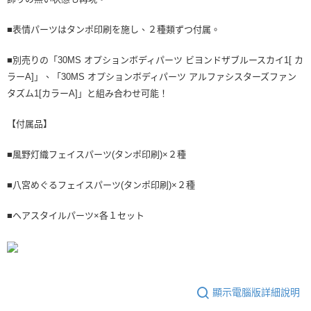
■表情パーツはタンポ印刷を施し、２種類ずつ付属。
■別売りの「30MS オプションボディパーツ ビヨンドザブルースカイ1[ カ
ラーA]」、「30MS オプションボディパーツ アルファシスターズファン
タズム1[カラーA]」と組み合わせ可能！
【付属品】
■風野灯織フェイスパーツ(タンポ印刷)×２種
■八宮めぐるフェイスパーツ(タンポ印刷)×２種
■ヘアスタイルパーツ×各１セット
顯示電腦版詳細說明