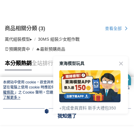
商品相關分類 (3)
查看全部
萬代組裝模型▸
30MS 組裝少女輕作戰
⏰預購開賣中
🔥最新預購商品
東海模型玩具
本分類熱銷
全站排行
本網站中使用 cookie，欲查詢有關本網站使用 cookie 方式之詳情，及若您不希
熱門標籤
望在電腦上使用 cookie 時應如何變更電腦的 cookie 設定，請參閱本網站「
隱私
權條款
」之 Cookie 聲明。您繼續使用本網站即表示您同意本公司得按本網站使
用條款之 Cookie 聲明使用 cookie。
了解更多 >
+完成會員資料 新手大禮包350
我知道了