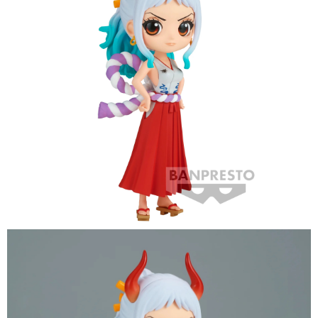
預購-付款後7-11取貨(舊)
1.本服務係由「台灣大哥大股份有限公司」（以下簡稱本公司）所提供，讓
用戶於交易時，得透過本服務購買商品或服務，並由商店將買賣／分期付款
每筆NT$90，滿NT$3,000(含以上)免運費
買賣價金債權讓與本公司後，依約使用本公司帳單繳交帳款。
2.基於同意付款使用「大哥付你分期」之契約關係目的，商店將以您的個人
預購-宅配(舊)
資料（包含姓名、電話或地址）提供予台灣大哥大進項蒐集、處理及利用，
由本公司與您本人進行分期帳單所需資料之確認、核對及更正。
每筆NT$120，滿NT$3,000(含以上)免運費
3.完整用戶服務條款，請詳閱以下連結：
https://oppay.tw/userRule
預購-宅配(離島)(舊)
每筆NT$160，滿NT$3,000(含以上)免運費
東海門市自取，需自備購物袋取貨唷。
免運費