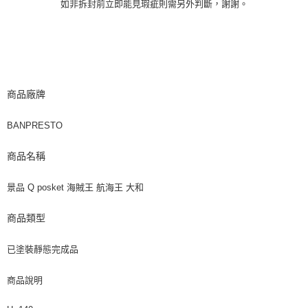
如非拆封前立即能見瑕疵則需另外判斷，謝謝。
商品廠牌
BANPRESTO
商品名稱
景品 Q posket 海賊王 航海王 大和
商品類型
已塗裝靜態完成品
商品說明