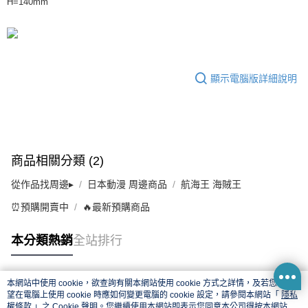
H=140mm
顯示電腦版詳細說明
商品相關分類 (2)
從作品找周邊▸
日本動漫 周邊商品
航海王 海賊王
⏰預購開賣中
🔥最新預購商品
本分類熱銷
全站排行
本網站中使用 cookie，欲查詢有關本網站使用 cookie 方式之詳情，及若您不希
熱門標籤
望在電腦上使用 cookie 時應如何變更電腦的 cookie 設定，請參閱本網站「
隱私
權條款
」之 Cookie 聲明。您繼續使用本網站即表示您同意本公司得按本網站使