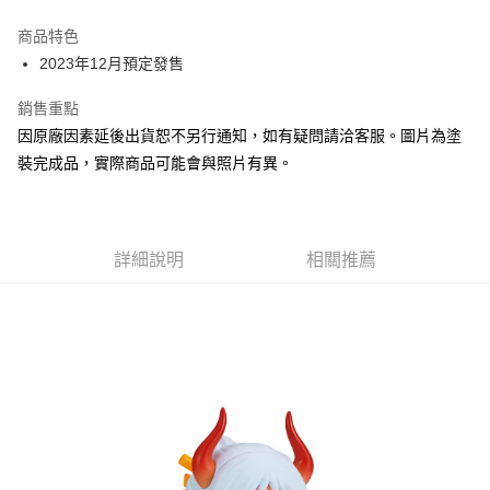
Apple Pay
商品特色
Google Pay
2023年12月預定發售
全盈+PAY
銷售重點
因原廠因素延後出貨恕不另行通知，如有疑問請洽客服。圖片為塗
大哥付你分期
裝完成品，實際商品可能會與照片有異。
相關說明
【大哥付你分期使用說明】
ATM付款
1.本服務由台灣大哥大提供，台灣大哥大用戶可立即使用無須另外申請。
2.付款方式選擇「大哥付你分期」，訂單成立後會自動跳轉到大哥付的交易
流程，驗證手機門號後，選擇欲分期的期數、繳款截止日，確認付款後即完
詳細說明
相關推薦
運送方式
成交易。
3.實際核准額度、可分期數及費用金額請依後續交易確認頁面所載為準。
預購-全家取貨付款(舊)
4.訂單成立30分鐘內，如未前往確認交易或遇審核未通過，訂單將自動取
每筆NT$90，滿NT$3,000(含以上)免運費
消。如遇「轉專審核」未通過狀況，表示未達大哥付你分期系統評分，恕無
法說明評估內容。
預購-付款後全家取貨(舊)
【繳款方式說明】
1.分期款項不併入電信帳單，「大哥付你分期」於每月結算日後寄送繳費提
每筆NT$90，滿NT$3,000(含以上)免運費
醒簡訊。
2.透過簡訊連結打開帳單後，可選擇「超商條碼／台灣大直營門市／銀行轉
預購-7-11取貨付款(舊)
帳／街口支付／iPASS MONEY」等通路繳費。
每筆NT$90，滿NT$3,000(含以上)免運費
【注意事項】