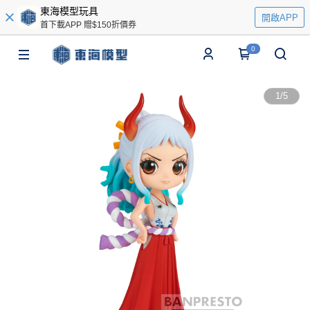
東海模型玩具
開啟APP
首下載APP 贈$150折價券
0
1
/
5