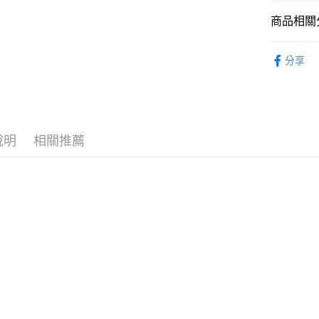
2.付款方
流程，驗
商品相關分
完成交易
運送方式
3.實際核
從作品找周
4.訂單成
分享
現貨-全家
Frontier
消。如遇
每筆NT$9
無法說明
萬代TAMAS
【繳款方
現貨-付款
1.分期款
🔥熱賣現
醒簡訊。
每筆NT$9
2.透過簡
找玩具模型
說明
相關推薦
帳／街口支
現貨-7-1
【注意事
每筆NT$9
1.本服務
用戶於交
現貨-付款後
款買賣價
每筆NT$9
2.基於同
資料（包
現貨-宅配
用，由本
3.完整用
每筆NT$1
現貨-宅配(
每筆NT$1