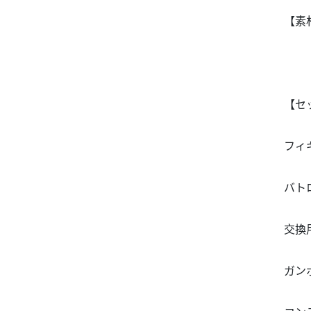
【素
【セ
フィ
バト
交換
ガン