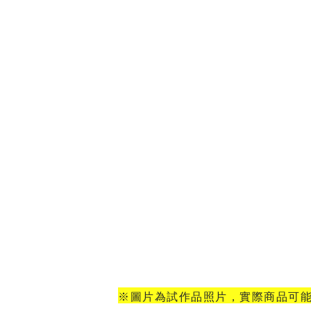
東海門市
免運費
※圖片為試作品照片，實際商品可