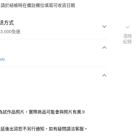
：請於結帳時在備註欄位填寫可收貨日期
送方式
3,000免運
清除
紀錄
次付款
AI
付款
y
為試作品照片，實際商品可能會與照片有異※
分期
素延後出貨恕不另行通知，如有疑問請洽客服。
你分期使用說明】
由台灣大哥大提供，台灣大哥大用戶可立即使用無須另外申請。