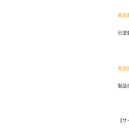
商品
已塗
商品
製品
【サ