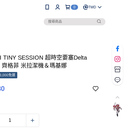
0
TWD
I TINY SESSION 超時空要塞Delta
1C 齊格菲 米拉潔機＆瑪基娜
3,000免運
80