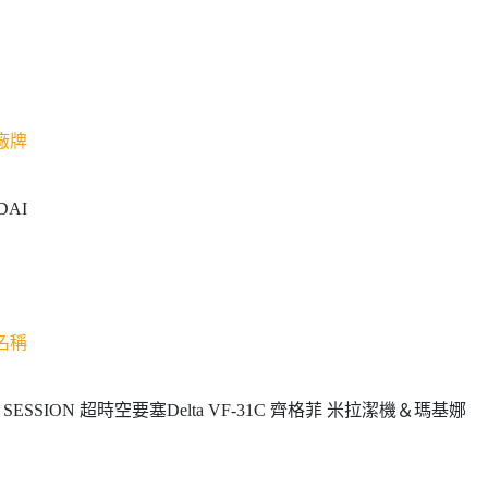
廠牌
DAI
名稱
Y SESSION 超時空要塞Delta VF-31C 齊格菲 米拉潔機＆瑪基娜