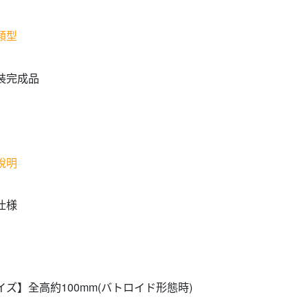
類型
裝完成品
說明
仕様
イズ】全高約100mm(バトロイド形態時)