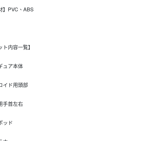
材】PVC、ABS
ット内容一覧】
ギュア本体
ロイド用頭部
用手首左右
ポッド