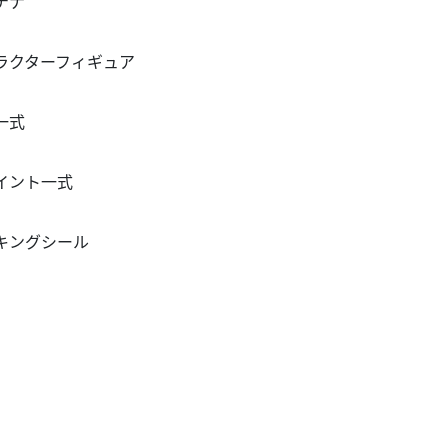
テナ
ラクターフィギュア
一式
イント一式
キングシール