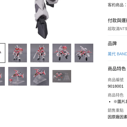
客約商品
付款與運
超取滿NT$
付款方式
品牌
信用卡一
萬代 BAND
超商取貨
商品特色
Apple Pay
商品編號
Google Pa
9018001
商品特色
全盈+PAY
※圖片
大哥付你
銷售重點
相關說明
因原廠因
【大哥付
ATM付款
1.本服務