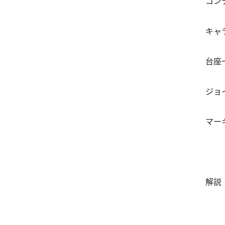
コン
キャ
台座
ジョ
マー
解説