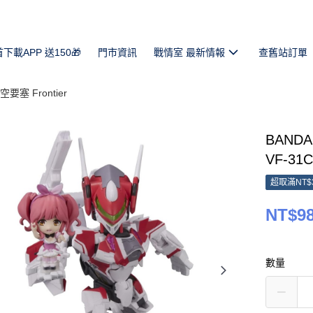
首下載APP 送150🎁
門市資訊
戰情室 最新情報
查舊站訂單
要塞 Frontier
BANDA
VF-3
超取滿NT$
NT$9
數量