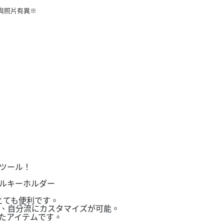
與照片有異※
ツール！
ルキーホルダー
とても便利です。
、自分流にカスタマイズが可能。
たアイテムです。