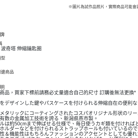
※圖片為試作品照片，實際商品可能會
牌
稱
 波奇塔 伸縮鑰匙圈
類型
周邊商品
明
商品，買家下標前請務必丈量適合自己的尺寸 訂購後無法更換*
をデザインした鍵やパスケースを付けられる伸縮自在の便利な
メタリックにコーティングされたコスパオリジナル形状のリー
有数の金属加工技術を誇る、新潟県燕市製。
ルは約50cmまで伸ばせる仕様で、毎日使うカギ類を付ければ
ホルダーなどを付けられるストラップホールも付いているので
性＆機能性はもちろんファッションのアクセントとしても優れ