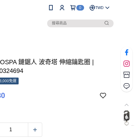
0
TWD
COSPA 鏈鋸人 波奇塔 伸縮鑰匙圈 |
0324694
3,000免運
30