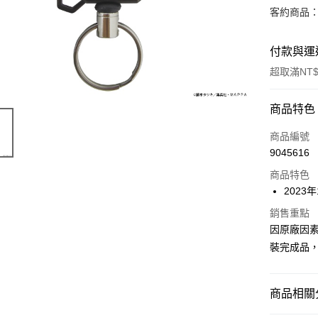
客約商品
付款與運
超取滿NT$
付款方式
商品特色
信用卡一
商品編號
9045616
超商取貨
商品特色
Apple Pay
2023
Google Pa
銷售重點
因原廠因
全盈+PAY
裝完成品
大哥付你
相關說明
商品相關分
【大哥付
ATM付款
1.本服務