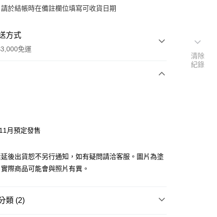
：請於結帳時在備註欄位填寫可收貨日期
送方式
3,000免運
清除
紀錄
次付款
付款
年11月預定發售
y
素延後出貨恕不另行通知，如有疑問請洽客服。圖片為塗
，實際商品可能會與照片有異。
分期
類 (2)
你分期使用說明】
由台灣大哥大提供，台灣大哥大用戶可立即使用無須另外申請。