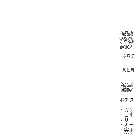
商品廠
COSPA
商品名
鏈鋸人
商品
角色
商品說
服飾類
ポチタ
・ガン
・日本
・リー
・キー
・実用