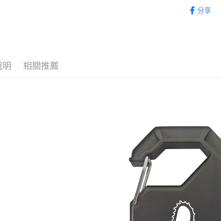
從作品找周
2.付款方
分享
流程，驗
⏰預購開
完成交易
運送方式
3.實際核
4.訂單成
預購-全家
消。如遇
每筆NT$9
無法說明
說明
相關推薦
【繳款方
預購-付款
1.分期款
醒簡訊。
每筆NT$9
2.透過簡
帳／街口支
預購-7-1
【注意事
每筆NT$9
1.本服務
用戶於交
預購-付款後
款買賣價
每筆NT$9
2.基於同
資料（包
預購-宅配(
用，由本
3.完整用
每筆NT$1
預購-宅配(
每筆NT$1