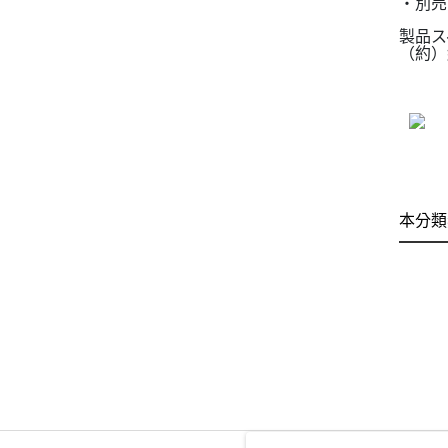
・別売
製品ス
（約）
本分類