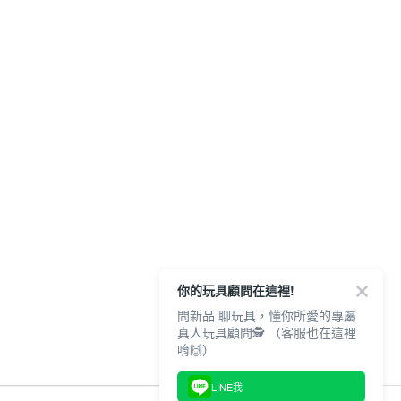
你的玩具顧問在這裡!
問新品 聊玩具，懂你所愛的專屬
真人玩具顧問🕵️ （客服也在這裡
唷🙌）
LINE我