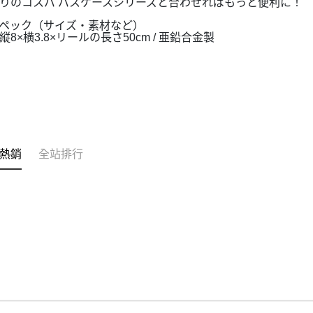
りのコスパ パスケースシリーズと合わせればもっと便利に！
ペック（サイズ・素材など）
縦8×横3.8×リールの長さ50cm / 亜鉛合金製
熱銷
全站排行