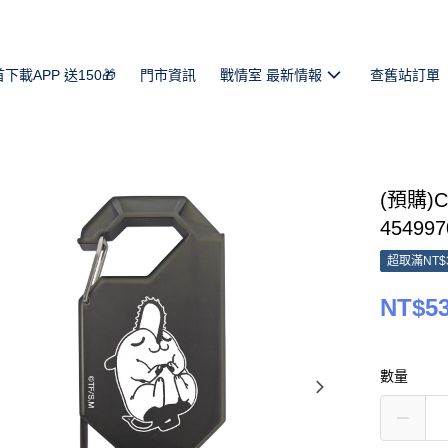
首下載APP 送150🎁
門市資訊
戰情室 最新情報
查舊站訂單
(預購)
454997
超取滿NT$
NT$5
數量