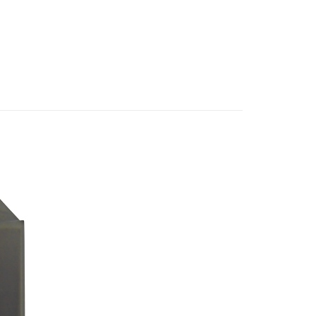
邊▸
日本動漫 周邊商品
鏈鋸人
式選擇「大哥付你分期」，訂單成立後會自動跳轉到大哥付的交易
證手機門號後，選擇欲分期的期數、繳款截止日，確認付款後即
賣中
🔥最新預購商品
。
准額度、可分期數及費用金額請依後續交易確認頁面所載為準。
立30分鐘內，如未前往確認交易或遇審核未通過，訂單將自動取
取貨付款(舊)
「轉專審核」未通過狀況，表示未達大哥付你分期系統評分，恕
0，滿NT$3,000(含以上)免運費
評估內容。
式說明】
後全家取貨(舊)
項不併入電信帳單，「大哥付你分期」於每月結算日後寄送繳費提
0，滿NT$3,000(含以上)免運費
訊連結打開帳單後，可選擇「超商條碼／台灣大直營門市／銀行轉
付／iPASS MONEY」等通路繳費。
1取貨付款(舊)
項】
0，滿NT$3,000(含以上)免運費
係由「台灣大哥大股份有限公司」（以下簡稱本公司）所提供，讓
易時，得透過本服務購買商品或服務，並由商店將買賣／分期付
7-11取貨(舊)
金債權讓與本公司後，依約使用本公司帳單繳交帳款。
0，滿NT$3,000(含以上)免運費
意付款使用「大哥付你分期」之契約關係目的，商店將以您的個人
含姓名、電話或地址）提供予台灣大哥大進項蒐集、處理及利
舊)
公司與您本人進行分期帳單所需資料之確認、核對及更正。
戶服務條款，請詳閱以下連結：
https://oppay.tw/userRule
20，滿NT$3,000(含以上)免運費
離島)(舊)
60，滿NT$3,000(含以上)免運費