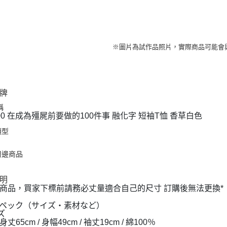
※圖片為試作品照片，實際商品可能會
牌
稱
00 在成為殭屍前要做的100件事 融化字 短袖T恤 香草白色
類型
周邊商品
明
商品，買家下標前請務必丈量適合自己的尺寸 訂購後無法更換*
ペック（サイズ・素材など）
ズ
丈65cm / 身幅49cm / 袖丈19cm / 綿100％