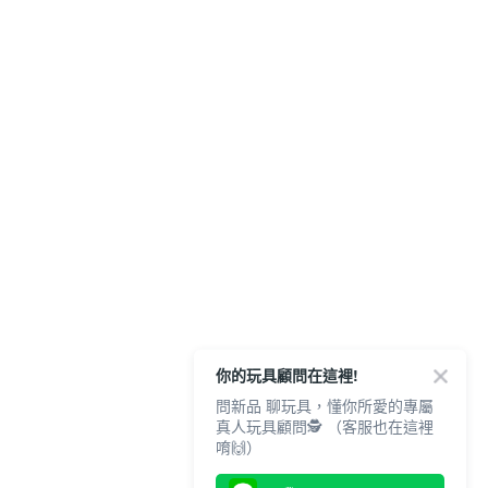
你的玩具顧問在這裡!
問新品 聊玩具，懂你所愛的專屬
真人玩具顧問🕵️ （客服也在這裡
唷🙌）