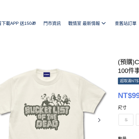
首下載APP 送150🎁
門市資訊
戰情室 最新情報
查舊站訂單
(預購)
100件
超取滿NT$
NT$9
尺寸
S
數量