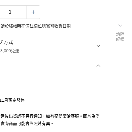
：請於結帳時在備註欄位填寫可收貨日期
清除
紀錄
送方式
3,000免運
次付款
付款
年11月預定發售
y
素延後出貨恕不另行通知，如有疑問請洽客服。圖片為塗
，實際商品可能會與照片有異。
分期