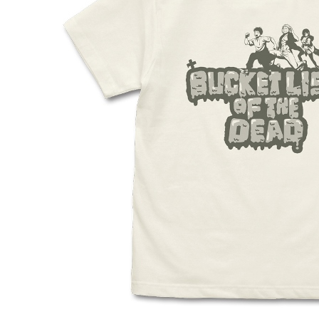
預購-宅配(
每筆NT$1
東海門市
免運費