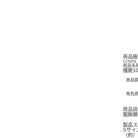
商品廠
COSPA
商品名
殭屍1
商品
角色
商品說
服飾類
製品ス
Sサイ
（約）身