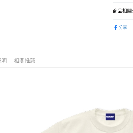
相關說明
商品相關分
【大哥付
ATM付款
1.本服務
⏰預購開
2.付款方
分享
流程，驗
完成交易
運送方式
3.實際核
4.訂單成
預購-全家
消。如遇
每筆NT$9
無法說明
說明
相關推薦
【繳款方
預購-付款
1.分期款
醒簡訊。
每筆NT$9
2.透過簡
帳／街口支
預購-7-1
【注意事
每筆NT$9
1.本服務
用戶於交
預購-付款後
款買賣價
每筆NT$9
2.基於同
資料（包
預購-宅配(
用，由本
3.完整用
每筆NT$1