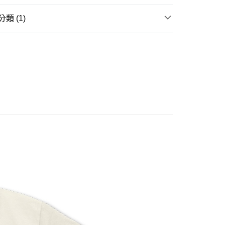
類 (1)
你分期使用說明】
由台灣大哥大提供，台灣大哥大用戶可立即使用無須另外申請。
賣中
🔥最新預購商品
式選擇「大哥付你分期」，訂單成立後會自動跳轉到大哥付的交易
證手機門號後，選擇欲分期的期數、繳款截止日，確認付款後即
。
准額度、可分期數及費用金額請依後續交易確認頁面所載為準。
立30分鐘內，如未前往確認交易或遇審核未通過，訂單將自動取
取貨付款(舊)
「轉專審核」未通過狀況，表示未達大哥付你分期系統評分，恕
0，滿NT$3,000(含以上)免運費
評估內容。
式說明】
後全家取貨(舊)
項不併入電信帳單，「大哥付你分期」於每月結算日後寄送繳費提
0，滿NT$3,000(含以上)免運費
訊連結打開帳單後，可選擇「超商條碼／台灣大直營門市／銀行轉
付／iPASS MONEY」等通路繳費。
1取貨付款(舊)
項】
0，滿NT$3,000(含以上)免運費
係由「台灣大哥大股份有限公司」（以下簡稱本公司）所提供，讓
易時，得透過本服務購買商品或服務，並由商店將買賣／分期付
7-11取貨(舊)
金債權讓與本公司後，依約使用本公司帳單繳交帳款。
0，滿NT$3,000(含以上)免運費
意付款使用「大哥付你分期」之契約關係目的，商店將以您的個人
含姓名、電話或地址）提供予台灣大哥大進項蒐集、處理及利
舊)
公司與您本人進行分期帳單所需資料之確認、核對及更正。
戶服務條款，請詳閱以下連結：
https://oppay.tw/userRule
20，滿NT$3,000(含以上)免運費