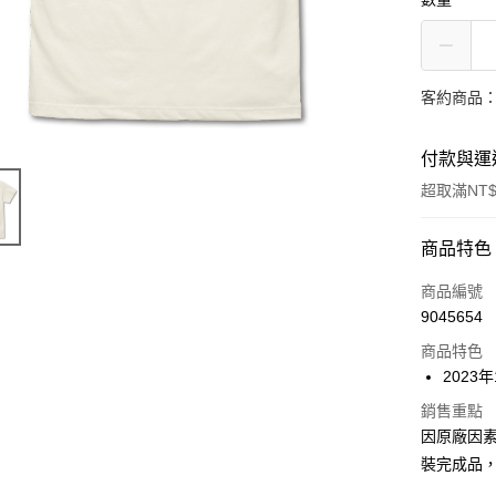
客約商品
付款與運
超取滿NT$
付款方式
商品特色
信用卡一
商品編號
9045654
超商取貨
商品特色
Apple Pay
2023
Google Pa
銷售重點
因原廠因
全盈+PAY
裝完成品
大哥付你