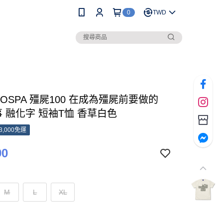
0
TWD
COSPA 殭屍100 在成為殭屍前要做的
事 融化字 短袖T恤 香草白色
3,000免運
90
M
L
XL