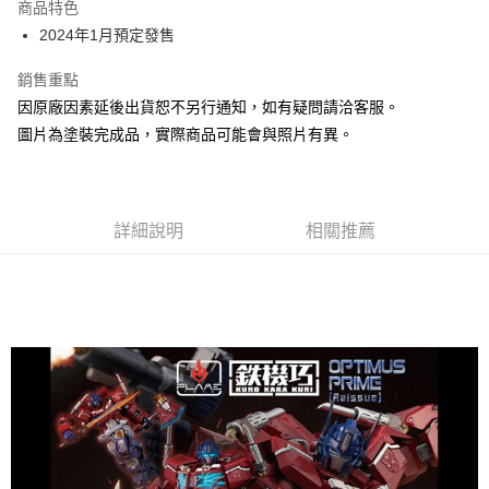
商品特色
全盈+PAY
2024年1月預定發售
大哥付你分期
銷售重點
相關說明
因原廠因素延後出貨恕不另行通知，如有疑問請洽客服。
【大哥付你分期使用說明】
圖片為塗裝完成品，實際商品可能會與照片有異。
ATM付款
1.本服務由台灣大哥大提供，台灣大哥大用戶可立即使用無須另外申請。
2.付款方式選擇「大哥付你分期」，訂單成立後會自動跳轉到大哥付的交易
流程，驗證手機門號後，選擇欲分期的期數、繳款截止日，確認付款後即完
運送方式
成交易。
3.實際核准額度、可分期數及費用金額請依後續交易確認頁面所載為準。
預購-宅配(舊)
詳細說明
相關推薦
4.訂單成立30分鐘內，如未前往確認交易或遇審核未通過，訂單將自動取
每筆NT$120，滿NT$3,000(含以上)免運費
消。如遇「轉專審核」未通過狀況，表示未達大哥付你分期系統評分，恕無
法說明評估內容。
預購-宅配(離島)(舊)
【繳款方式說明】
1.分期款項不併入電信帳單，「大哥付你分期」於每月結算日後寄送繳費提
每筆NT$160，滿NT$3,000(含以上)免運費
醒簡訊。
2.透過簡訊連結打開帳單後，可選擇「超商條碼／台灣大直營門市／銀行轉
東海門市自取，需自備購物袋取貨唷。
帳／街口支付／iPASS MONEY」等通路繳費。
免運費
【注意事項】
1.本服務係由「台灣大哥大股份有限公司」（以下簡稱本公司）所提供，讓
用戶於交易時，得透過本服務購買商品或服務，並由商店將買賣／分期付款
買賣價金債權讓與本公司後，依約使用本公司帳單繳交帳款。