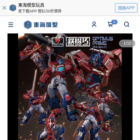
東海模型玩具
開啟APP
首下載APP 贈$150折價券
0
1
/
10