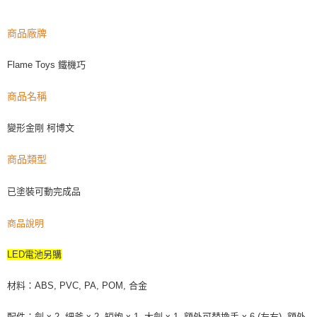
商品廠牌
Flame Toys 鐵機巧
商品名稱
變形金剛 柯博文
商品類型
已塗裝可動完成品
商品說明
LED電池另購
材料：ABS, PVC, PA, POM, 合金
配件：劍 x 2, 細斧 x 2, 短炮 x 1, 大劍 x 1, 額外可替換手 x 6 (左右), 額外