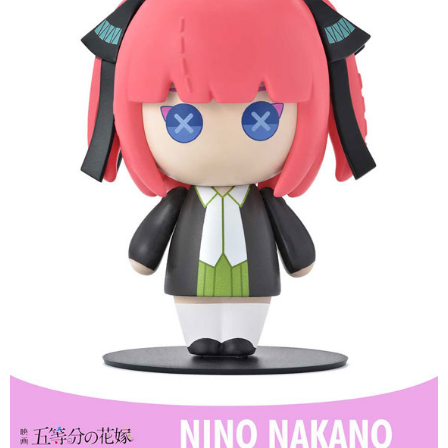
預購-付款後7-11取貨(舊)
1.本服務係由「台灣大哥大股份有限公司」（以下簡稱本公司）所提供，讓
用戶於交易時，得透過本服務購買商品或服務，並由商店將買賣／分期付款
每筆NT$90，滿NT$3,000(含以上)免運費
買賣價金債權讓與本公司後，依約使用本公司帳單繳交帳款。
2.基於同意付款使用「大哥付你分期」之契約關係目的，商店將以您的個人
預購-宅配(舊)
資料（包含姓名、電話或地址）提供予台灣大哥大進項蒐集、處理及利用，
由本公司與您本人進行分期帳單所需資料之確認、核對及更正。
每筆NT$120，滿NT$3,000(含以上)免運費
3.完整用戶服務條款，請詳閱以下連結：
https://oppay.tw/userRule
預購-宅配(離島)(舊)
每筆NT$160，滿NT$3,000(含以上)免運費
東海門市自取，需自備購物袋取貨唷。
免運費