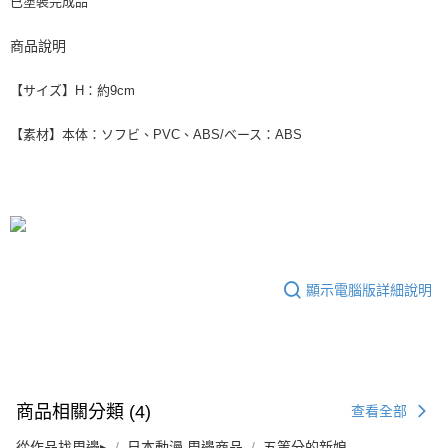
已塗裝完成品
商品說明
【サイズ】H：約9cm
【素材】本体：ソフビ、PVC、ABS/ベース：ABS
顯示電腦版詳細說明
商品相關分類 (4)
查看全部
從作品找周邊▸
日本動漫 周邊商品
五等分的新娘