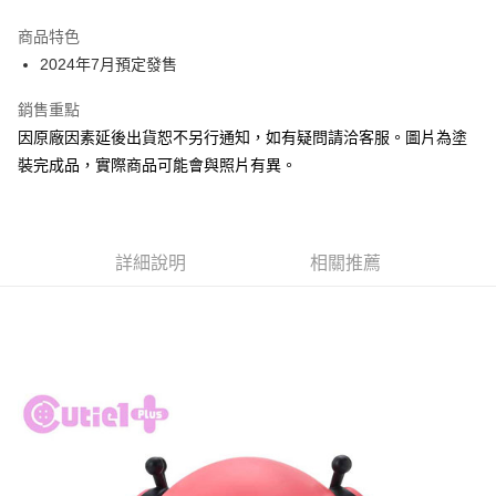
Apple Pay
商品特色
Google Pay
2024年7月預定發售
全盈+PAY
銷售重點
因原廠因素延後出貨恕不另行通知，如有疑問請洽客服。圖片為塗
大哥付你分期
裝完成品，實際商品可能會與照片有異。
相關說明
【大哥付你分期使用說明】
ATM付款
1.本服務由台灣大哥大提供，台灣大哥大用戶可立即使用無須另外申請。
2.付款方式選擇「大哥付你分期」，訂單成立後會自動跳轉到大哥付的交易
流程，驗證手機門號後，選擇欲分期的期數、繳款截止日，確認付款後即完
詳細說明
相關推薦
運送方式
成交易。
3.實際核准額度、可分期數及費用金額請依後續交易確認頁面所載為準。
預購-全家取貨付款(舊)
4.訂單成立30分鐘內，如未前往確認交易或遇審核未通過，訂單將自動取
每筆NT$90，滿NT$3,000(含以上)免運費
消。如遇「轉專審核」未通過狀況，表示未達大哥付你分期系統評分，恕無
法說明評估內容。
預購-付款後全家取貨(舊)
【繳款方式說明】
1.分期款項不併入電信帳單，「大哥付你分期」於每月結算日後寄送繳費提
每筆NT$90，滿NT$3,000(含以上)免運費
醒簡訊。
2.透過簡訊連結打開帳單後，可選擇「超商條碼／台灣大直營門市／銀行轉
預購-7-11取貨付款(舊)
帳／街口支付／iPASS MONEY」等通路繳費。
每筆NT$90，滿NT$3,000(含以上)免運費
【注意事項】