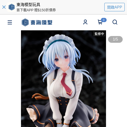
東海模型玩具
開啟APP
首下載APP 贈$150折價券
0
1
/
5