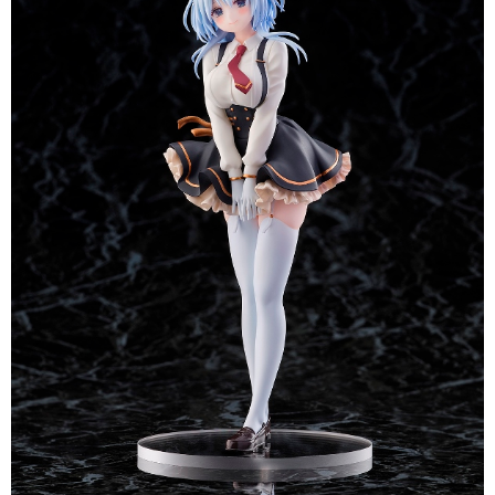
預購-付款後7-11取貨(舊)
1.本服務係由「台灣大哥大股份有限公司」（以下簡稱本公司）所提供，讓
用戶於交易時，得透過本服務購買商品或服務，並由商店將買賣／分期付款
每筆NT$90，滿NT$3,000(含以上)免運費
買賣價金債權讓與本公司後，依約使用本公司帳單繳交帳款。
2.基於同意付款使用「大哥付你分期」之契約關係目的，商店將以您的個人
預購-宅配(舊)
資料（包含姓名、電話或地址）提供予台灣大哥大進項蒐集、處理及利用，
由本公司與您本人進行分期帳單所需資料之確認、核對及更正。
每筆NT$120，滿NT$3,000(含以上)免運費
3.完整用戶服務條款，請詳閱以下連結：
https://oppay.tw/userRule
預購-宅配(離島)(舊)
每筆NT$160，滿NT$3,000(含以上)免運費
東海門市自取，需自備購物袋取貨唷。
免運費