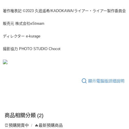
著作権表記 ©2023 久追遥希/KADOKAWA/ライアー・ライアー製作委員会
販売元 株式会社eStream
ディレクター e-kurage
撮影協力 PHOTO STUDIO Chocot
顯示電腦版詳細說明
商品相關分類 (2)
⏰預購開賣中
🔥最新預購商品