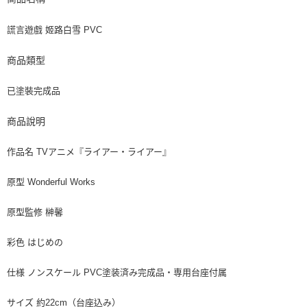
謊言遊戲 姬路白雪 PVC
商品類型
已塗裝完成品
商品說明
作品名 TVアニメ『ライアー・ライアー』
原型 Wonderful Works
原型監修 榊馨
彩色 はじめの
仕様 ノンスケール PVC塗装済み完成品・専用台座付属
サイズ 約22cm（台座込み）