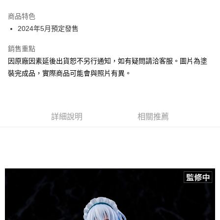
Apple Pay
商品特色
Google Pay
2024年5月預定發售
全盈+PAY
銷售重點
因原廠因素延後出貨恕不另行通知，如有疑問請洽客服。圖片為塗
大哥付你分期
裝完成品，實際商品可能會與照片有異。
相關說明
【大哥付你分期使用說明】
ATM付款
1.本服務由台灣大哥大提供，台灣大哥大用戶可立即使用無須另外申請。
2.付款方式選擇「大哥付你分期」，訂單成立後會自動跳轉到大哥付的交易
流程，驗證手機門號後，選擇欲分期的期數、繳款截止日，確認付款後即完
詳細說明
相關推薦
運送方式
成交易。
3.實際核准額度、可分期數及費用金額請依後續交易確認頁面所載為準。
預購-全家取貨付款(舊)
4.訂單成立30分鐘內，如未前往確認交易或遇審核未通過，訂單將自動取
每筆NT$90，滿NT$3,000(含以上)免運費
消。如遇「轉專審核」未通過狀況，表示未達大哥付你分期系統評分，恕無
法說明評估內容。
預購-付款後全家取貨(舊)
【繳款方式說明】
1.分期款項不併入電信帳單，「大哥付你分期」於每月結算日後寄送繳費提
每筆NT$90，滿NT$3,000(含以上)免運費
醒簡訊。
2.透過簡訊連結打開帳單後，可選擇「超商條碼／台灣大直營門市／銀行轉
預購-7-11取貨付款(舊)
帳／街口支付／iPASS MONEY」等通路繳費。
每筆NT$90，滿NT$3,000(含以上)免運費
【注意事項】