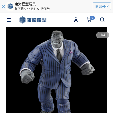
東海模型玩具
開啟APP
首下載APP 贈$150折價券
0
1
/
4