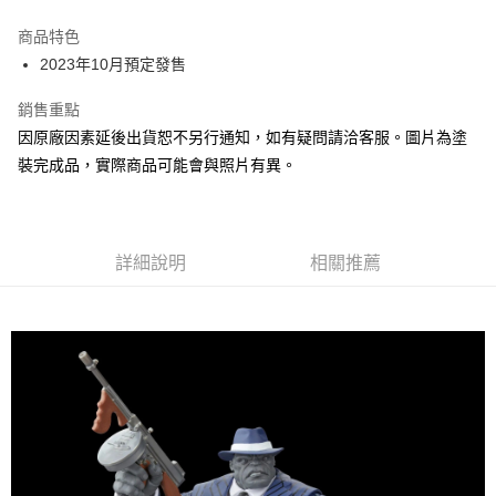
Apple Pay
商品特色
Google Pay
2023年10月預定發售
全盈+PAY
銷售重點
因原廠因素延後出貨恕不另行通知，如有疑問請洽客服。圖片為塗
大哥付你分期
裝完成品，實際商品可能會與照片有異。
相關說明
【大哥付你分期使用說明】
ATM付款
1.本服務由台灣大哥大提供，台灣大哥大用戶可立即使用無須另外申請。
2.付款方式選擇「大哥付你分期」，訂單成立後會自動跳轉到大哥付的交易
流程，驗證手機門號後，選擇欲分期的期數、繳款截止日，確認付款後即完
詳細說明
相關推薦
運送方式
成交易。
3.實際核准額度、可分期數及費用金額請依後續交易確認頁面所載為準。
預購-全家取貨付款(舊)
4.訂單成立30分鐘內，如未前往確認交易或遇審核未通過，訂單將自動取
每筆NT$90，滿NT$3,000(含以上)免運費
消。如遇「轉專審核」未通過狀況，表示未達大哥付你分期系統評分，恕無
法說明評估內容。
預購-付款後全家取貨(舊)
【繳款方式說明】
1.分期款項不併入電信帳單，「大哥付你分期」於每月結算日後寄送繳費提
每筆NT$90，滿NT$3,000(含以上)免運費
醒簡訊。
2.透過簡訊連結打開帳單後，可選擇「超商條碼／台灣大直營門市／銀行轉
預購-7-11取貨付款(舊)
帳／街口支付／iPASS MONEY」等通路繳費。
每筆NT$90，滿NT$3,000(含以上)免運費
【注意事項】