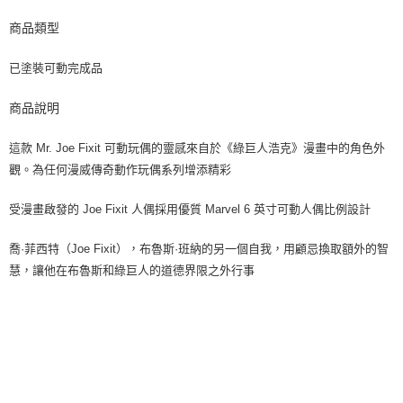
商品類型
已塗裝可動完成品
商品說明
這款 Mr. Joe Fixit 可動玩偶的靈感來自於《綠巨人浩克》漫畫中的角色外
觀。為任何漫威傳奇動作玩偶系列增添精彩
受漫畫啟發的 Joe Fixit 人偶採用優質 Marvel 6 英寸可動人偶比例設計
喬·菲西特（Joe Fixit），布魯斯·班納的另一個自我，用顧忌換取額外的智
慧，讓他在布魯斯和綠巨人的道德界限之外行事