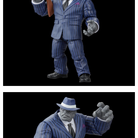
預購-付款後7-11取貨(舊)
1.本服務係由「台灣大哥大股份有限公司」（以下簡稱本公司）所提供，讓
用戶於交易時，得透過本服務購買商品或服務，並由商店將買賣／分期付款
每筆NT$90，滿NT$3,000(含以上)免運費
買賣價金債權讓與本公司後，依約使用本公司帳單繳交帳款。
2.基於同意付款使用「大哥付你分期」之契約關係目的，商店將以您的個人
預購-宅配(舊)
資料（包含姓名、電話或地址）提供予台灣大哥大進項蒐集、處理及利用，
由本公司與您本人進行分期帳單所需資料之確認、核對及更正。
每筆NT$120，滿NT$3,000(含以上)免運費
3.完整用戶服務條款，請詳閱以下連結：
https://oppay.tw/userRule
預購-宅配(離島)(舊)
每筆NT$160，滿NT$3,000(含以上)免運費
東海門市自取，需自備購物袋取貨唷。
免運費