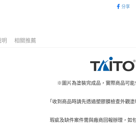
從作品找周
2.付款方
分享
流程，驗
⏰預購開
完成交易
運送方式
3.實際核
4.訂單成
預購-全家
消。如遇
每筆NT$9
無法說明
說明
相關推薦
【繳款方
預購-付款
1.分期款
醒簡訊。
每筆NT$9
2.透過簡
帳／街口支
預購-7-1
【注意事
每筆NT$9
1.本服務
※圖片為塗裝完成品，實際商品可能
用戶於交
預購-付款後
款買賣價
每筆NT$9
2.基於同
資料（包
「收到商品時請先透過塑膠膜檢查外觀塗
預購-宅配(
用，由本
3.完整用
每筆NT$1
瑕疵及缺件案件需與廠商回報辦理，如
東海門市
免運費