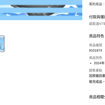
客約商品
付款與運
超取滿NT$
付款方式
商品特色
信用卡一
商品編號
9101874
超商取貨
商品特色
Apple Pay
2024
Google Pa
銷售重點
因原廠因
全盈+PAY
裝完成品
大哥付你
相關說明
商品相關分
【大哥付
ATM付款
1.本服務