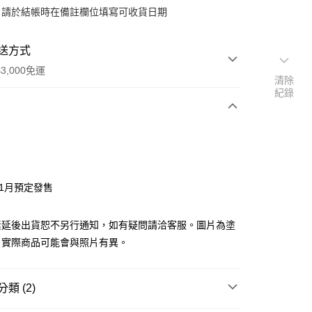
：請於結帳時在備註欄位填寫可收貨日期
送方式
3,000免運
清除
紀錄
次付款
付款
年1月預定發售
y
素延後出貨恕不另行通知，如有疑問請洽客服。圖片為塗
，實際商品可能會與照片有異。
分期
類 (2)
你分期使用說明】
由台灣大哥大提供，台灣大哥大用戶可立即使用無須另外申請。