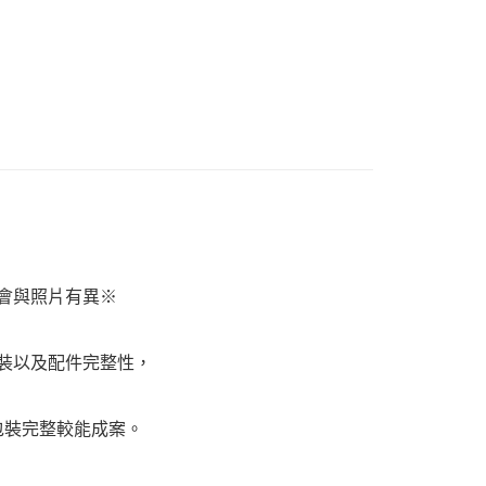
邊▸
日本動漫 周邊商品
來自深淵
式選擇「大哥付你分期」，訂單成立後會自動跳轉到大哥付的交易
證手機門號後，選擇欲分期的期數、繳款截止日，確認付款後即
賣中
🔥最新預購商品
。
准額度、可分期數及費用金額請依後續交易確認頁面所載為準。
立30分鐘內，如未前往確認交易或遇審核未通過，訂單將自動取
取貨付款(舊)
「轉專審核」未通過狀況，表示未達大哥付你分期系統評分，恕
0，滿NT$3,000(含以上)免運費
評估內容。
式說明】
後全家取貨(舊)
項不併入電信帳單，「大哥付你分期」於每月結算日後寄送繳費提
0，滿NT$3,000(含以上)免運費
訊連結打開帳單後，可選擇「超商條碼／台灣大直營門市／銀行轉
付／iPASS MONEY」等通路繳費。
1取貨付款(舊)
項】
0，滿NT$3,000(含以上)免運費
係由「台灣大哥大股份有限公司」（以下簡稱本公司）所提供，讓
會與照片有異※
易時，得透過本服務購買商品或服務，並由商店將買賣／分期付
7-11取貨(舊)
金債權讓與本公司後，依約使用本公司帳單繳交帳款。
0，滿NT$3,000(含以上)免運費
意付款使用「大哥付你分期」之契約關係目的，商店將以您的個人
含姓名、電話或地址）提供予台灣大哥大進項蒐集、處理及利
裝以及配件完整性，
舊)
公司與您本人進行分期帳單所需資料之確認、核對及更正。
戶服務條款，請詳閱以下連結：
https://oppay.tw/userRule
20，滿NT$3,000(含以上)免運費
包裝完整較能成案。
自取，需自備購物袋取貨唷。