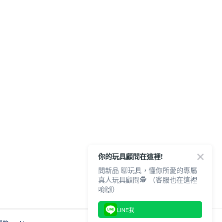
你的玩具顧問在這裡!
問新品 聊玩具，懂你所愛的專屬
真人玩具顧問🕵️ （客服也在這裡
唷🙌）
LINE我