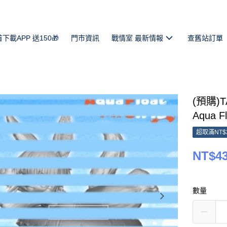
首下載APP 送150🎁
門市資訊
戰情室 最新情報
查舊站訂單
(預購)
Aqua F
超取滿NT$
NT$4
數量