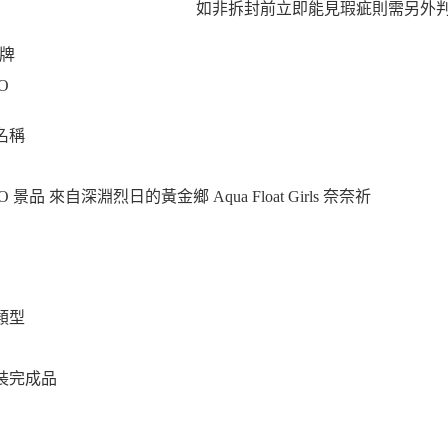
如非拆封前立即能見瑕疵則需另外
牌
O
名稱
TO 景品 來自深淵烈日的黃金鄉 Aqua Float Girls 奈奈祈
類型
裝完成品