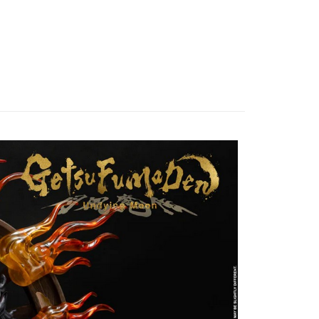
賣中
🔥最新預購商品
。
准額度、可分期數及費用金額請依後續交易確認頁面所載為準。
品牌▸
其他品牌
立30分鐘內，如未前往確認交易或遇審核未通過，訂單將自動取
舊)
「轉專審核」未通過狀況，表示未達大哥付你分期系統評分，恕
20，滿NT$3,000(含以上)免運費
評估內容。
式說明】
離島)(舊)
項不併入電信帳單，「大哥付你分期」於每月結算日後寄送繳費提
60，滿NT$3,000(含以上)免運費
訊連結打開帳單後，可選擇「超商條碼／台灣大直營門市／銀行轉
付／iPASS MONEY」等通路繳費。
自取，需自備購物袋取貨唷。
項】
係由「台灣大哥大股份有限公司」（以下簡稱本公司）所提供，讓
易時，得透過本服務購買商品或服務，並由商店將買賣／分期付
金債權讓與本公司後，依約使用本公司帳單繳交帳款。
意付款使用「大哥付你分期」之契約關係目的，商店將以您的個人
含姓名、電話或地址）提供予台灣大哥大進項蒐集、處理及利
公司與您本人進行分期帳單所需資料之確認、核對及更正。
戶服務條款，請詳閱以下連結：
https://oppay.tw/userRule