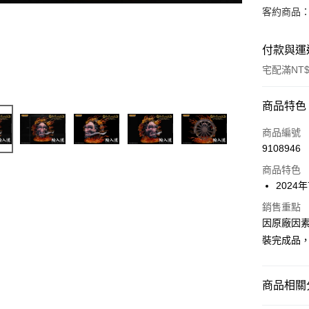
客約商品
付款與運
宅配滿NT$
付款方式
商品特色
信用卡一
商品編號
9108946
Apple Pay
商品特色
Google Pa
2024
全盈+PAY
銷售重點
因原廠因
大哥付你
裝完成品
相關說明
【大哥付
ATM付款
1.本服務
商品相關分
2.付款方
流程，驗