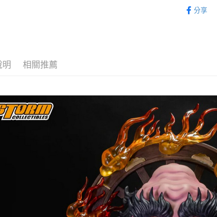
⏰預購開
完成交易
運送方式
分享
3.實際核
找玩具模型
4.訂單成
預購-宅配(
消。如遇
每筆NT$1
無法說明
【繳款方
預購-宅配(
1.分期款
醒簡訊。
說明
相關推薦
每筆NT$1
2.透過簡
帳／街口支
東海門市
【注意事
免運費
1.本服務
用戶於交
款買賣價
2.基於同
資料（包
用，由本
3.完整用