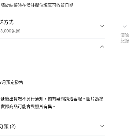
：請於結帳時在備註欄位填寫可收貨日期
送方式
3,000免運
清除
紀錄
次付款
y
年7月預定發售
素延後出貨恕不另行通知，如有疑問請洽客服。圖片為塗
分期
，實際商品可能會與照片有異。
你分期使用說明】
由台灣大哥大提供，台灣大哥大用戶可立即使用無須另外申請。
類 (2)
式選擇「大哥付你分期」，訂單成立後會自動跳轉到大哥付的交易
證手機門號後，選擇欲分期的期數、繳款截止日，確認付款後即