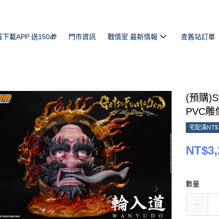
首下載APP 送150🎁
門市資訊
戰情室 最新情報
查舊站訂單
(預購)S
PVC雕像
宅配滿NT$
NT$3,
數量