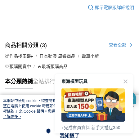
顯示電腦版詳細說明
商品相關分類 (3)
查看全部
從作品找周邊▸
日本動漫 周邊商品
蠟筆小新
⏰預購開賣中
🔥最新預購商品
東海模型玩具
本分類熱銷
全站排行
本網站中使用 cookie，欲查詢有關本網站使用 cookie 方式之詳情，及若您不希
熱門標籤
望在電腦上使用 cookie 時應如何變更電腦的 cookie 設定，請參閱本網站「
隱私
權條款
」之 Cookie 聲明。您繼續使用本網站即表示您同意本公司得按本網站使
用條款之 Cookie 聲明使用 cookie。
了解更多 >
+完成會員資料 新手大禮包350
我知道了