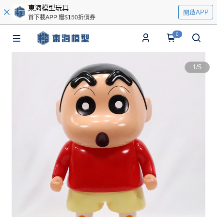
東海模型玩具
開啟APP
首下載APP 贈$150折價券
0
1
/
5