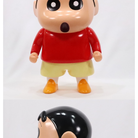
買賣價金債權讓與本公司後，依約使用本公司帳單繳交帳款。
2.基於同意付款使用「大哥付你分期」之契約關係目的，商店將以您的個人
資料（包含姓名、電話或地址）提供予台灣大哥大進項蒐集、處理及利用，
由本公司與您本人進行分期帳單所需資料之確認、核對及更正。
3.完整用戶服務條款，請詳閱以下連結：
https://oppay.tw/userRule