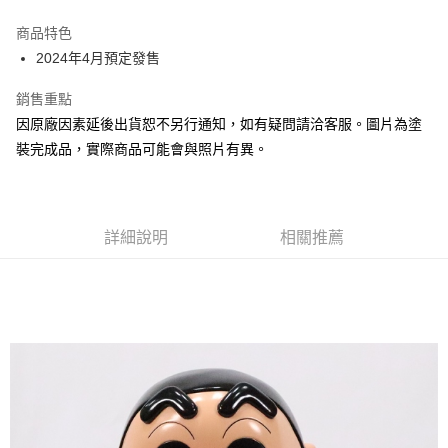
Google Pay
商品特色
全盈+PAY
2024年4月預定發售
大哥付你分期
銷售重點
相關說明
因原廠因素延後出貨恕不另行通知，如有疑問請洽客服。圖片為塗
【大哥付你分期使用說明】
裝完成品，實際商品可能會與照片有異。
ATM付款
1.本服務由台灣大哥大提供，台灣大哥大用戶可立即使用無須另外申請。
2.付款方式選擇「大哥付你分期」，訂單成立後會自動跳轉到大哥付的交易
流程，驗證手機門號後，選擇欲分期的期數、繳款截止日，確認付款後即完
運送方式
成交易。
3.實際核准額度、可分期數及費用金額請依後續交易確認頁面所載為準。
預購-宅配(舊)
詳細說明
相關推薦
4.訂單成立30分鐘內，如未前往確認交易或遇審核未通過，訂單將自動取
每筆NT$120，滿NT$3,000(含以上)免運費
消。如遇「轉專審核」未通過狀況，表示未達大哥付你分期系統評分，恕無
法說明評估內容。
預購-宅配(離島)(舊)
【繳款方式說明】
1.分期款項不併入電信帳單，「大哥付你分期」於每月結算日後寄送繳費提
每筆NT$160，滿NT$3,000(含以上)免運費
醒簡訊。
2.透過簡訊連結打開帳單後，可選擇「超商條碼／台灣大直營門市／銀行轉
東海門市自取，需自備購物袋取貨唷。
帳／街口支付／iPASS MONEY」等通路繳費。
免運費
【注意事項】
1.本服務係由「台灣大哥大股份有限公司」（以下簡稱本公司）所提供，讓
用戶於交易時，得透過本服務購買商品或服務，並由商店將買賣／分期付款