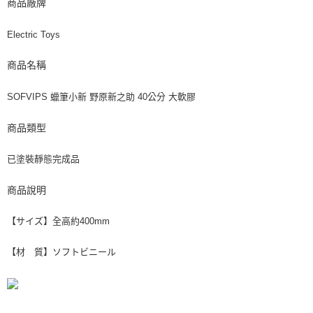
商品廠牌
Electric Toys
商品名稱
SOFVIPS 蠟筆小新 野原新之助 40公分 大軟膠
商品類型
已塗裝靜態完成品
商品說明
【サイズ】全高約400mm
【材 質】ソフトビニール