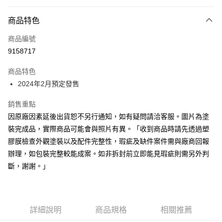
超商取貨付款
商品特色
Apple Pay
商品編號
Google Pay
9158717
全盈+PAY
商品特色
大哥付你分期
2024年2月預定發售
相關說明
【大哥付你分期使用說明】
銷售重點
ATM付款
1.本服務由台灣大哥大提供，台灣大哥大用戶可立即使用無須另外申請。
因原廠因素延後出貨恕不另行通知，如有疑問請洽客服。圖片為塗
2.付款方式選擇「大哥付你分期」，訂單成立後會自動跳轉到大哥付的交易
流程，驗證手機門號後，選擇欲分期的期數、繳款截止日，確認付款後即完
裝完成品，實際商品可能會與照片有異。「收到商品時請先透過塑
運送方式
成交易。
膠膜檢查外觀塗裝以及配件完整性，瑕疵及缺件案件需與廠商回報
3.實際核准額度、可分期數及費用金額請依後續交易確認頁面所載為準。
預購-全家取貨付款(舊)
4.訂單成立30分鐘內，如未前往確認交易或遇審核未通過，訂單將自動取
辦理，如包裝完整較能成案。如非拆封前立即能見瑕疵則需另外判
每筆NT$90，滿NT$3,000(含以上)免運費
消。如遇「轉專審核」未通過狀況，表示未達大哥付你分期系統評分，恕無
斷，謝謝。」
法說明評估內容。
預購-付款後全家取貨(舊)
【繳款方式說明】
1.分期款項不併入電信帳單，「大哥付你分期」於每月結算日後寄送繳費提
每筆NT$90，滿NT$3,000(含以上)免運費
醒簡訊。
2.透過簡訊連結打開帳單後，可選擇「超商條碼／台灣大直營門市／銀行轉
詳細說明
商品規格
相關推薦
預購-7-11取貨付款(舊)
帳／街口支付／iPASS MONEY」等通路繳費。