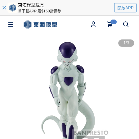
東海模型玩具
開啟APP
首下載APP 贈$150折價券
0
1
/
3