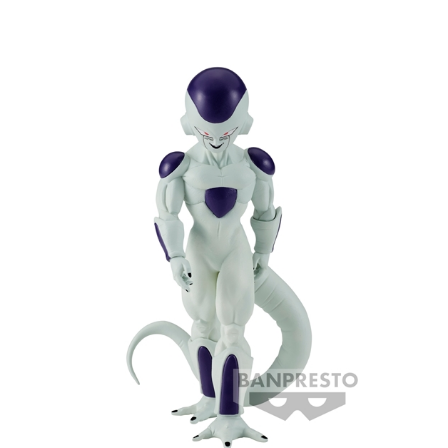
每筆NT$90，滿NT$3,000(含以上)免運費
【注意事項】
預購-付款後7-11取貨(舊)
1.本服務係由「台灣大哥大股份有限公司」（以下簡稱本公司）所提供，讓
用戶於交易時，得透過本服務購買商品或服務，並由商店將買賣／分期付款
每筆NT$90，滿NT$3,000(含以上)免運費
買賣價金債權讓與本公司後，依約使用本公司帳單繳交帳款。
2.基於同意付款使用「大哥付你分期」之契約關係目的，商店將以您的個人
預購-宅配(舊)
資料（包含姓名、電話或地址）提供予台灣大哥大進項蒐集、處理及利用，
由本公司與您本人進行分期帳單所需資料之確認、核對及更正。
每筆NT$120，滿NT$3,000(含以上)免運費
3.完整用戶服務條款，請詳閱以下連結：
https://oppay.tw/userRule
預購-宅配(離島)(舊)
每筆NT$160，滿NT$3,000(含以上)免運費
東海門市自取，需自備購物袋取貨唷。
免運費