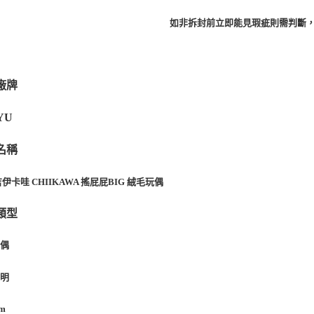
東海門市
如非拆封前立即能見瑕疵則需判斷
免運費
廠牌
YU
名稱
伊卡哇 CHIIKAWA 搖屁屁BIG 絨毛玩偶
類型
玩偶
說明
cm