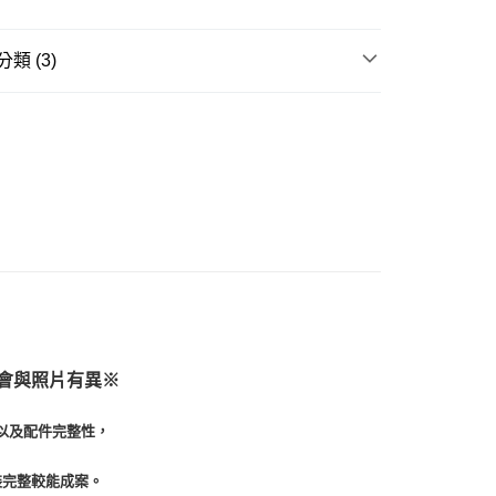
式選擇「大哥付你分期」，訂單成立後會自動跳轉到大哥付的交易
證手機門號後，選擇欲分期的期數、繳款截止日，確認付款後即
。
類 (3)
准額度、可分期數及費用金額請依後續交易確認頁面所載為準。
立30分鐘內，如未前往確認交易或遇審核未通過，訂單將自動取
取貨付款(舊)
邊▸
日本動漫 周邊商品
吉伊卡哇
「轉專審核」未通過狀況，表示未達大哥付你分期系統評分，恕
0，滿NT$3,000(含以上)免運費
評估內容。
賣中
🔥最新預購商品
式說明】
後全家取貨(舊)
項不併入電信帳單，「大哥付你分期」於每月結算日後寄送繳費提
品牌▸
FuRyu／F:NEX（フリュー）
0，滿NT$3,000(含以上)免運費
訊連結打開帳單後，可選擇「超商條碼／台灣大直營門市／銀行轉
付／iPASS MONEY」等通路繳費。
1取貨付款(舊)
項】
0，滿NT$3,000(含以上)免運費
係由「台灣大哥大股份有限公司」（以下簡稱本公司）所提供，讓
易時，得透過本服務購買商品或服務，並由商店將買賣／分期付
7-11取貨(舊)
金債權讓與本公司後，依約使用本公司帳單繳交帳款。
0，滿NT$3,000(含以上)免運費
意付款使用「大哥付你分期」之契約關係目的，商店將以您的個人
含姓名、電話或地址）提供予台灣大哥大進項蒐集、處理及利
舊)
會與照片有異
※
公司與您本人進行分期帳單所需資料之確認、核對及更正。
戶服務條款，請詳閱以下連結：
https://oppay.tw/userRule
20，滿NT$3,000(含以上)免運費
以及配件完整性，
離島)(舊)
60，滿NT$3,000(含以上)免運費
裝完整較能成案。