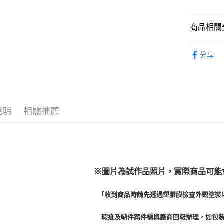
2.付款方
流程，驗
完成交易
運送方式
商品相關分
3.實際核
4.訂單成
預購-全家
從作品找周
消。如遇
分享
每筆NT$9
無法說明
⏰預購開
【繳款方
預購-付款
1.分期款
找玩具模型
醒簡訊。
每筆NT$9
2.透過簡
帳／街口支
預購-7-1
說明
相關推薦
【注意事
每筆NT$9
1.本服務
用戶於交
預購-付款後
款買賣價
每筆NT$9
2.基於同
資料（包
預購-宅配(
※圖片為試作品照片，實際商品可能
用，由本
3.完整用
每筆NT$1
「收到商品時請先透過塑膠膜檢查外觀塗裝
預購-宅配(
每筆NT$1
瑕疵及缺件案件需與廠商回報辦理，如包