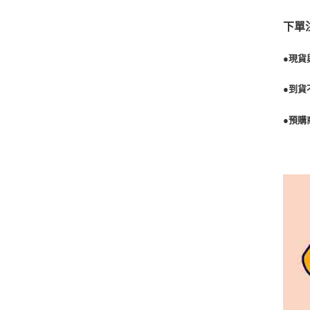
下單
●現貨
●到貨
●預購