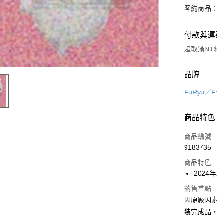
客約商品
付款與運
超取滿NT$
付款方式
品牌
信用卡一
FuRyu／
超商取貨
商品特色
Apple Pay
商品編號
Google Pa
9183735
商品特色
全盈+PAY
2024
大哥付你
銷售重點
相關說明
因原廠因
【大哥付
ATM付款
1.本服務
裝完成品