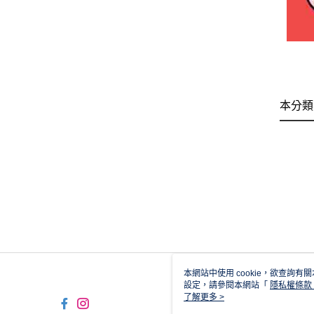
本分類
本網站中使用 cookie，欲查詢有關
設定，請參閱本網站「
隱私權條款
使用 cookie。
了解更多 >