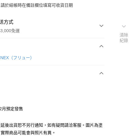
：請於結帳時在備註欄位填寫可收貨日期
送方式
3,000免運
清除
紀錄
次付款
F:NEX（フリュー）
付款
y
年2月預定發售
分期
素延後出貨恕不另行通知，如有疑問請洽客服。圖片為塗
你分期使用說明】
由台灣大哥大提供，台灣大哥大用戶可立即使用無須另外申請。
，實際商品可能會與照片有異。