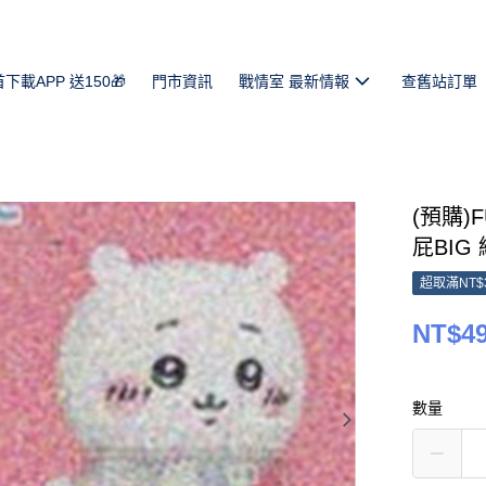
首下載APP 送150🎁
門市資訊
戰情室 最新情報
查舊站訂單
(預購)
屁BIG 
超取滿NT$
NT$4
數量