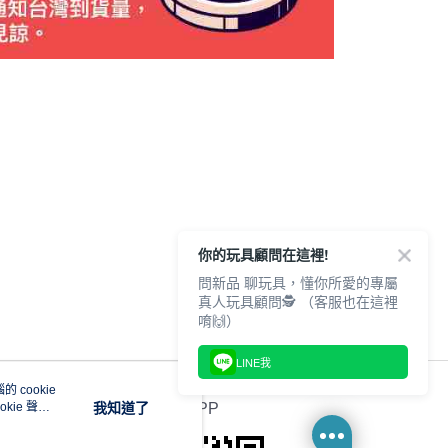
你的玩具顧問在這裡!
問新品 聊玩具，懂你所愛的專屬
真人玩具顧問🕵️ （客服也在這裡
唷🙌）
LINE我
 cookie
kie 聲明
我知道了
官方APP