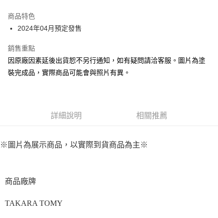
Google Pay
商品特色
全盈+PAY
2024年04月預定發售
大哥付你分期
銷售重點
相關說明
因原廠因素延後出貨恕不另行通知，如有疑問請洽客服。圖片為塗
【大哥付你分期使用說明】
裝完成品，實際商品可能會與照片有異。
ATM付款
1.本服務由台灣大哥大提供，台灣大哥大用戶可立即使用無須另外申請。
2.付款方式選擇「大哥付你分期」，訂單成立後會自動跳轉到大哥付的交易
流程，驗證手機門號後，選擇欲分期的期數、繳款截止日，確認付款後即完
運送方式
成交易。
3.實際核准額度、可分期數及費用金額請依後續交易確認頁面所載為準。
預購-宅配(舊)
詳細說明
相關推薦
4.訂單成立30分鐘內，如未前往確認交易或遇審核未通過，訂單將自動取
每筆NT$120，滿NT$3,000(含以上)免運費
消。如遇「轉專審核」未通過狀況，表示未達大哥付你分期系統評分，恕無
法說明評估內容。
※圖片為展示商品，以實際到貨商品為主※
預購-宅配(離島)(舊)
【繳款方式說明】
1.分期款項不併入電信帳單，「大哥付你分期」於每月結算日後寄送繳費提
每筆NT$160，滿NT$3,000(含以上)免運費
醒簡訊。
2.透過簡訊連結打開帳單後，可選擇「超商條碼／台灣大直營門市／銀行轉
東海門市自取，需自備購物袋取貨唷。
商品廠牌
帳／街口支付／iPASS MONEY」等通路繳費。
免運費
【注意事項】
TAKARA TOMY
1.本服務係由「台灣大哥大股份有限公司」（以下簡稱本公司）所提供，讓
用戶於交易時，得透過本服務購買商品或服務，並由商店將買賣／分期付款