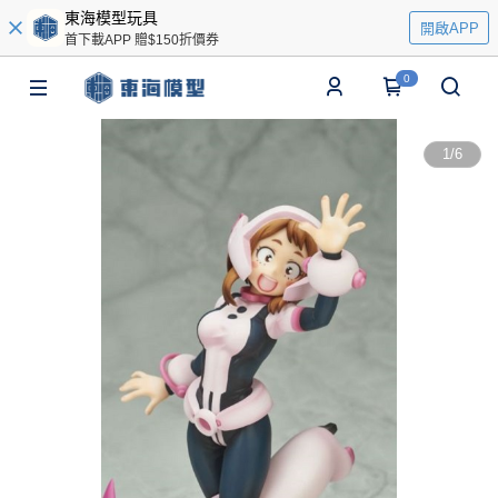
東海模型玩具
開啟APP
首下載APP 贈$150折價券
0
1
/
6