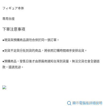
フィギュア本体
専用台座
下單注意事項
●現貨與預購商品請勿合併於同一張訂單。
●到貨不足與分批到貨的商品，將依照訂購時間順序安排出貨。
●預購商品，發售日後才由原廠商通知台灣到貨量，無法交貨也會全額退
款，還請見諒。
顯示電腦版詳細說明