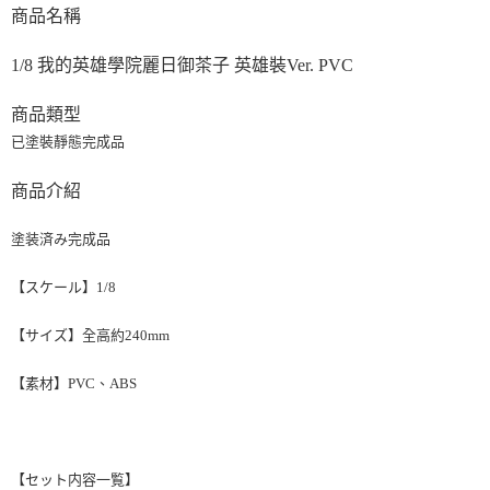
商品名稱
買賣價金債權讓與本公司後，依約使用本公司帳單繳交帳款。
2.基於同意付款使用「大哥付你分期」之契約關係目的，商店將以您的個人
資料（包含姓名、電話或地址）提供予台灣大哥大進項蒐集、處理及利用，
1/8 我的英雄學院麗日御茶子 英雄裝Ver. PVC
由本公司與您本人進行分期帳單所需資料之確認、核對及更正。
3.完整用戶服務條款，請詳閱以下連結：
https://oppay.tw/userRule
商品類型
已塗裝靜態完成品
商品介紹
塗装済み完成品
【スケール】1/8
【サイズ】全高約240mm
【素材】PVC、ABS
【セット内容一覧】