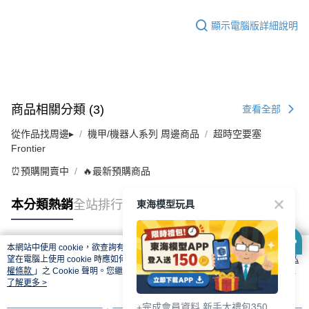
顯示電腦版詳細說明
商品相關分類 (3)
查看全部
從作品找周邊▸
機甲/機器人系列 周邊商品
超時空要塞
Frontier
⏰預購開賣中
🔥最新預購商品
東海模型玩具
本分類熱銷
全站排行
本網站中使用 cookie，欲查詢有關本網站使用 cookie 方式之詳情，及若您不希
熱門標籤
望在電腦上使用 cookie 時應如何變更電腦的 cookie 設定，請參閱本網站「
隱私
權條款
」之 Cookie 聲明。您繼續使用本網站即表示您同意本公司得按本網站使
用條款之 Cookie 聲明使用 cookie。
了解更多 >
+完成會員資料 新手大禮包350