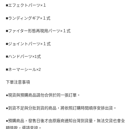
■エフェクトパーツ×１
■ランディングギア×１式
■ファイター形態再現用パーツ×１式
■ジョイントパーツ×１式
■ハンドパーツ×1式
■ネーマーシール×2
下單注意事項
●現貨與預購商品請勿合併於同一張訂單。
●到貨不足與分批到貨的商品，將依照訂購時間順序安排出貨。
●預購商品，發售日後才由原廠商通知台灣到貨量，無法交貨也會全
額退款，還請見諒。