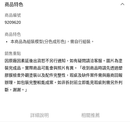
商品特色
Apple Pay
商品編號
Google Pay
9209620
全盈+PAY
商品特色
大哥付你分期
本商品為組裝模型(分色成形色)，需自行組裝。
相關說明
【大哥付你分期使用說明】
銷售重點
ATM付款
1.本服務由台灣大哥大提供，台灣大哥大用戶可立即使用無須另外申請。
因原廠因素延後出貨恕不另行通知，如有疑問請洽客服。圖片為塗
2.付款方式選擇「大哥付你分期」，訂單成立後會自動跳轉到大哥付的交易
流程，驗證手機門號後，選擇欲分期的期數、繳款截止日，確認付款後即完
裝完成品，實際商品可能會與照片有異。「收到商品時請先透過塑
運送方式
成交易。
膠膜檢查外觀塗裝以及配件完整性，瑕疵及缺件案件需與廠商回報
3.實際核准額度、可分期數及費用金額請依後續交易確認頁面所載為準。
現貨-全家取貨付款
4.訂單成立30分鐘內，如未前往確認交易或遇審核未通過，訂單將自動取
辦理，如包裝完整較能成案。如非拆封前立即能見瑕疵則需另外判
每筆NT$90，滿NT$3,000(含以上)免運費
消。如遇「轉專審核」未通過狀況，表示未達大哥付你分期系統評分，恕無
斷，謝謝。」
法說明評估內容。
現貨-付款後全家取貨
【繳款方式說明】
1.分期款項不併入電信帳單，「大哥付你分期」於每月結算日後寄送繳費提
每筆NT$90，滿NT$3,000(含以上)免運費
醒簡訊。
2.透過簡訊連結打開帳單後，可選擇「超商條碼／台灣大直營門市／銀行轉
詳細說明
相關推薦
現貨-7-11取貨付款
帳／街口支付／iPASS MONEY」等通路繳費。
每筆NT$90，滿NT$3,000(含以上)免運費
【注意事項】