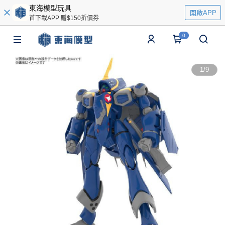
東海模型玩具
開啟APP
首下載APP 贈$150折價券
0
1
/
9