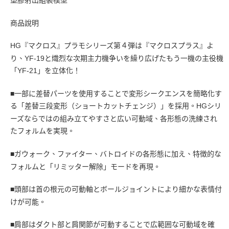
商品說明
HG『マクロス』プラモシリーズ第４弾は『マクロスプラス』よ
り、YF-19と熾烈な次期主力機争いを繰り広げたもう一機の主役機
「YF-21」を立体化！
■一部に差替パーツを使用することで変形シークエンスを簡略化す
る「差替三段変形（ショートカットチェンジ）」を採用。HGシリ
ーズならではの組み立てやすさと広い可動域、各形態の洗練され
たフォルムを実現。
■ガウォーク、ファイター、バトロイドの各形態に加え、特徴的な
フォルムと「リミッター解除」モードを再現。
■頭部は首の根元の可動軸とボールジョイントにより細かな表情付
けが可能。
■肩部はダクト部と肩関節が可動することで広範囲な可動域を確