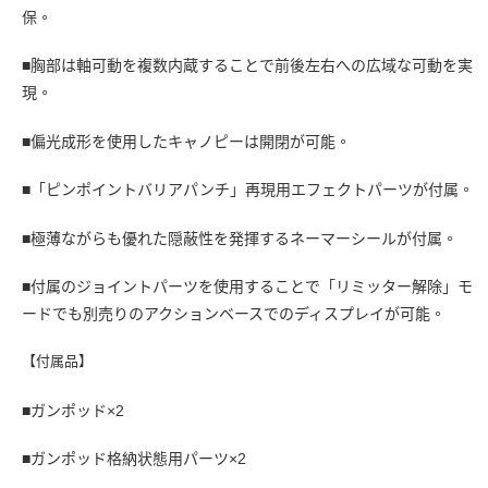
保。
■胸部は軸可動を複数内蔵することで前後左右への広域な可動を実
現。
■偏光成形を使用したキャノピーは開閉が可能。
■「ピンポイントバリアパンチ」再現用エフェクトパーツが付属。
■極薄ながらも優れた隠蔽性を発揮するネーマーシールが付属。
■付属のジョイントパーツを使用することで「リミッター解除」モ
ードでも別売りのアクションベースでのディスプレイが可能。
【付属品】
■ガンポッド×2
■ガンポッド格納状態用パーツ×2