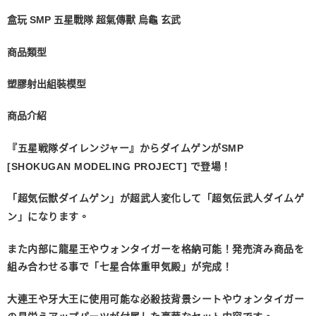
盒玩 SMP 五星戰隊 超氣傳獸 烏龜 玄武
商品類型
塑膠射出組裝模型
商品介紹
『五星戦隊ダイレンジャー』からダイムゲンがSMP
[SHOKUGAN MODELING PROJECT] で登場！
「超気伝獣ダイムゲン」が超武人変化して「超気伝武人ダイムゲ
ン」になります。
また内部に龍星王やウォンタイガーを格納可能！発売済み商品を
組み合わせる事で「七星合体重甲気殿」が完成！
大連王や牙大王に使用可能な必殺技背景シートやウォンタイガー