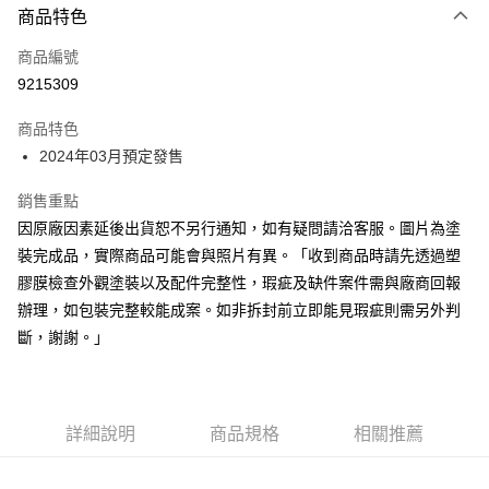
商品特色
Google Pay
商品編號
全盈+PAY
9215309
大哥付你分期
相關說明
商品特色
【大哥付你分期使用說明】
2024年03月預定發售
ATM付款
1.本服務由台灣大哥大提供，台灣大哥大用戶可立即使用無須另外申請。
2.付款方式選擇「大哥付你分期」，訂單成立後會自動跳轉到大哥付的交易
銷售重點
流程，驗證手機門號後，選擇欲分期的期數、繳款截止日，確認付款後即完
運送方式
因原廠因素延後出貨恕不另行通知，如有疑問請洽客服。圖片為塗
成交易。
3.實際核准額度、可分期數及費用金額請依後續交易確認頁面所載為準。
預購-宅配(舊)
裝完成品，實際商品可能會與照片有異。「收到商品時請先透過塑
4.訂單成立30分鐘內，如未前往確認交易或遇審核未通過，訂單將自動取
膠膜檢查外觀塗裝以及配件完整性，瑕疵及缺件案件需與廠商回報
每筆NT$120，滿NT$3,000(含以上)免運費
消。如遇「轉專審核」未通過狀況，表示未達大哥付你分期系統評分，恕無
法說明評估內容。
辦理，如包裝完整較能成案。如非拆封前立即能見瑕疵則需另外判
預購-宅配(離島)(舊)
【繳款方式說明】
斷，謝謝。」
1.分期款項不併入電信帳單，「大哥付你分期」於每月結算日後寄送繳費提
每筆NT$160，滿NT$3,000(含以上)免運費
醒簡訊。
2.透過簡訊連結打開帳單後，可選擇「超商條碼／台灣大直營門市／銀行轉
東海門市自取，需自備購物袋取貨唷。
帳／街口支付／iPASS MONEY」等通路繳費。
免運費
詳細說明
商品規格
相關推薦
【注意事項】
1.本服務係由「台灣大哥大股份有限公司」（以下簡稱本公司）所提供，讓
用戶於交易時，得透過本服務購買商品或服務，並由商店將買賣／分期付款