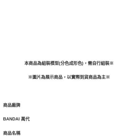
買賣價金債權讓與本公司後，依約使用本公司帳單繳交帳款。
2.基於同意付款使用「大哥付你分期」之契約關係目的，商店將以您的個人
資料（包含姓名、電話或地址）提供予台灣大哥大進項蒐集、處理及利用，
由本公司與您本人進行分期帳單所需資料之確認、核對及更正。
3.完整用戶服務條款，請詳閱以下連結：
https://oppay.tw/userRule
本商品為組裝模型(分色成形色)，需自行組裝※
※圖片為展示商品，以實際到貨商品為主※
商品廠牌
BANDAI 萬代
商品名稱