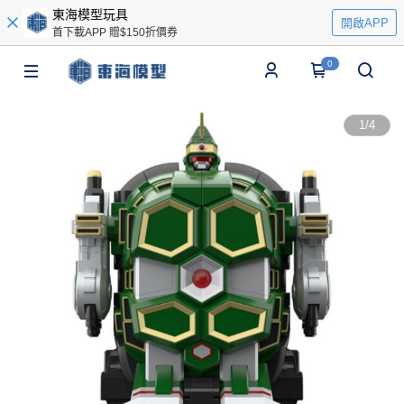
東海模型玩具
開啟APP
首下載APP 贈$150折價券
0
1
/
4