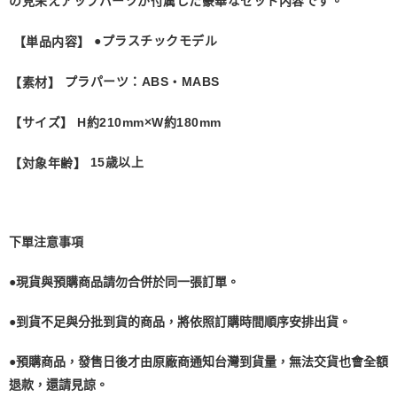
の見栄えアップパーツが付属した豪華なセット内容です。
●プラスチックモデル
【単品内容】
プラパーツ：ABS・MABS
【素材】
H約210mm×W約180mm
【サイズ】
15歳以上
【対象年齢】
下單注意事項
●現貨與預購商品請勿合併於同一張訂單。
●到貨不足與分批到貨的商品，將依照訂購時間順序安排出貨。
●預購商品，發售日後才由原廠商通知台灣到貨量，無法交貨也會全額
退款，還請見諒。