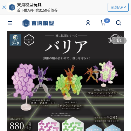
東海模型玩具
開啟APP
首下載APP 贈$150折價券
0
1
/
1