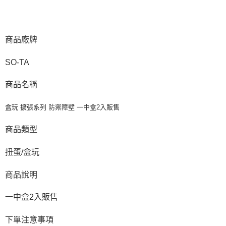
預購-付款後7-11取貨(舊)
1.本服務係由「台灣大哥大股份有限公司」（以下簡稱本公司）所提供，讓
用戶於交易時，得透過本服務購買商品或服務，並由商店將買賣／分期付款
每筆NT$90，滿NT$3,000(含以上)免運費
買賣價金債權讓與本公司後，依約使用本公司帳單繳交帳款。
2.基於同意付款使用「大哥付你分期」之契約關係目的，商店將以您的個人
商品廠牌
預購-宅配(舊)
資料（包含姓名、電話或地址）提供予台灣大哥大進項蒐集、處理及利用，
由本公司與您本人進行分期帳單所需資料之確認、核對及更正。
每筆NT$120，滿NT$3,000(含以上)免運費
SO-TA
3.完整用戶服務條款，請詳閱以下連結：
https://oppay.tw/userRule
預購-宅配(離島)(舊)
商品名稱
每筆NT$160，滿NT$3,000(含以上)免運費
東海門市自取，需自備購物袋取貨唷。
盒玩 擴張系列 防禦障壁 一中盒2入販售
免運費
商品類型
扭蛋/盒玩
商品說明
一中盒2入販售
下單注意事項