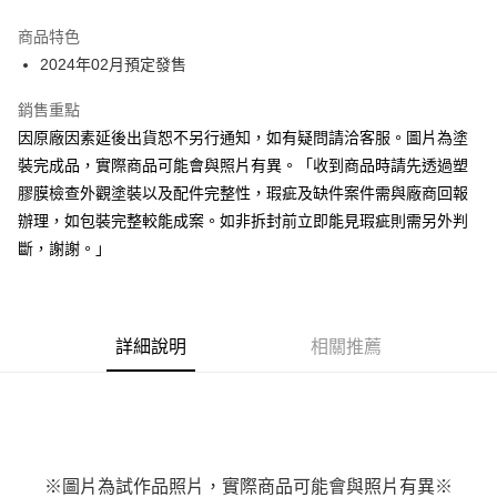
Apple Pay
商品特色
Google Pay
2024年02月預定發售
全盈+PAY
銷售重點
因原廠因素延後出貨恕不另行通知，如有疑問請洽客服。圖片為塗
大哥付你分期
裝完成品，實際商品可能會與照片有異。「收到商品時請先透過塑
相關說明
膠膜檢查外觀塗裝以及配件完整性，瑕疵及缺件案件需與廠商回報
【大哥付你分期使用說明】
ATM付款
1.本服務由台灣大哥大提供，台灣大哥大用戶可立即使用無須另外申請。
辦理，如包裝完整較能成案。如非拆封前立即能見瑕疵則需另外判
2.付款方式選擇「大哥付你分期」，訂單成立後會自動跳轉到大哥付的交易
斷，謝謝。」
流程，驗證手機門號後，選擇欲分期的期數、繳款截止日，確認付款後即完
運送方式
成交易。
3.實際核准額度、可分期數及費用金額請依後續交易確認頁面所載為準。
預購-全家取貨付款(舊)
4.訂單成立30分鐘內，如未前往確認交易或遇審核未通過，訂單將自動取
每筆NT$90，滿NT$3,000(含以上)免運費
消。如遇「轉專審核」未通過狀況，表示未達大哥付你分期系統評分，恕無
詳細說明
相關推薦
法說明評估內容。
預購-付款後全家取貨(舊)
【繳款方式說明】
1.分期款項不併入電信帳單，「大哥付你分期」於每月結算日後寄送繳費提
每筆NT$90，滿NT$3,000(含以上)免運費
醒簡訊。
2.透過簡訊連結打開帳單後，可選擇「超商條碼／台灣大直營門市／銀行轉
預購-7-11取貨付款(舊)
帳／街口支付／iPASS MONEY」等通路繳費。
每筆NT$90，滿NT$3,000(含以上)免運費
※圖片為試作品照片，實際商品可能會與照片有異※
【注意事項】