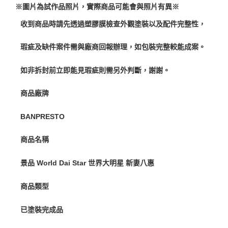
※圖片為試作品照片，實際商品可能會與照片有異※
預購-付款後7-11取貨(舊)
1.本服務係由「台灣大哥大股份有限公司」（以下簡稱本公司）所提供，讓
用戶於交易時，得透過本服務購買商品或服務，並由商店將買賣／分期付款
每筆NT$90，滿NT$3,000(含以上)免運費
收到商品時請先透過塑膠膜檢查外觀塗裝以及配件完整性，
買賣價金債權讓與本公司後，依約使用本公司帳單繳交帳款。
2.基於同意付款使用「大哥付你分期」之契約關係目的，商店將以您的個人
預購-宅配(舊)
資料（包含姓名、電話或地址）提供予台灣大哥大進項蒐集、處理及利用，
瑕疵及缺件案件需與廠商回報辦理，如包裝完整較能成案。
由本公司與您本人進行分期帳單所需資料之確認、核對及更正。
每筆NT$120，滿NT$3,000(含以上)免運費
3.完整用戶服務條款，請詳閱以下連結：
https://oppay.tw/userRule
如非拆封前立即能見瑕疵則需另外判斷，謝謝。
預購-宅配(離島)(舊)
每筆NT$160，滿NT$3,000(含以上)免運費
商品廠牌
東海門市自取，需自備購物袋取貨唷。
BANPRESTO
免運費
商品名稱
景品 World Dai Star 世界大明星 新妻八惠
商品類型
已塗裝完成品