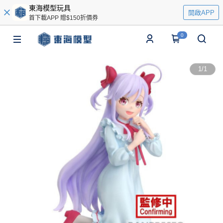
東海模型玩具
開啟APP
首下載APP 贈$150折價券
0
1
/
1