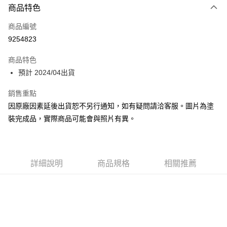
商品特色
Apple Pay
商品編號
Google Pay
9254823
全盈+PAY
商品特色
大哥付你分期
預計 2024/04出貨
相關說明
【大哥付你分期使用說明】
銷售重點
ATM付款
1.本服務由台灣大哥大提供，台灣大哥大用戶可立即使用無須另外申請。
因原廠因素延後出貨恕不另行通知，如有疑問請洽客服。圖片為塗
2.付款方式選擇「大哥付你分期」，訂單成立後會自動跳轉到大哥付的交易
流程，驗證手機門號後，選擇欲分期的期數、繳款截止日，確認付款後即完
裝完成品，實際商品可能會與照片有異。
運送方式
成交易。
3.實際核准額度、可分期數及費用金額請依後續交易確認頁面所載為準。
預購-全家取貨付款(舊)
4.訂單成立30分鐘內，如未前往確認交易或遇審核未通過，訂單將自動取
每筆NT$90，滿NT$3,000(含以上)免運費
消。如遇「轉專審核」未通過狀況，表示未達大哥付你分期系統評分，恕無
法說明評估內容。
詳細說明
商品規格
相關推薦
預購-付款後全家取貨(舊)
【繳款方式說明】
1.分期款項不併入電信帳單，「大哥付你分期」於每月結算日後寄送繳費提
每筆NT$90，滿NT$3,000(含以上)免運費
醒簡訊。
2.透過簡訊連結打開帳單後，可選擇「超商條碼／台灣大直營門市／銀行轉
預購-7-11取貨付款(舊)
帳／街口支付／iPASS MONEY」等通路繳費。
每筆NT$90，滿NT$3,000(含以上)免運費
【注意事項】