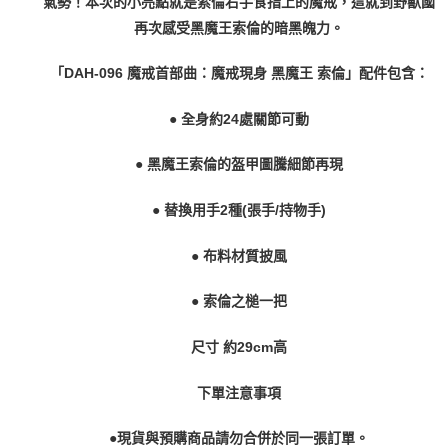
氣勢！本次的小亮點就是索倫右手食指上的魔戒，這就到野獸國
再次感受黑魔王索倫的暗黑魄力。
「DAH-096 魔戒首部曲：魔戒現身 黑魔王 索倫」配件包含：
● 全身約24處關節可動
● 黑魔王索倫的盔甲圖騰細節再現
● 替換用手2種(張手/持物手)
● 布料材質披風
● 索倫之槌一把
尺寸 約29cm高
下單注意事項
●現貨與預購商品請勿合併於同一張訂單。