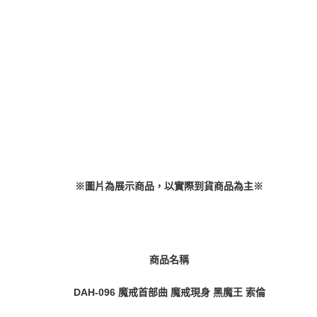
每筆NT$160，滿NT$3,000(含以上)免運費
買賣價金債權讓與本公司後，依約使用本公司帳單繳交帳款。
2.基於同意付款使用「大哥付你分期」之契約關係目的，商店將以您的個人
東海門市自取，需自備購物袋取貨唷。
資料（包含姓名、電話或地址）提供予台灣大哥大進項蒐集、處理及利用，
由本公司與您本人進行分期帳單所需資料之確認、核對及更正。
免運費
3.完整用戶服務條款，請詳閱以下連結：
https://oppay.tw/userRule
※圖片為展示商品，以實際到貨商品為主※
商品名稱
DAH-096 魔戒首部曲 魔戒現身 黑魔王 索倫