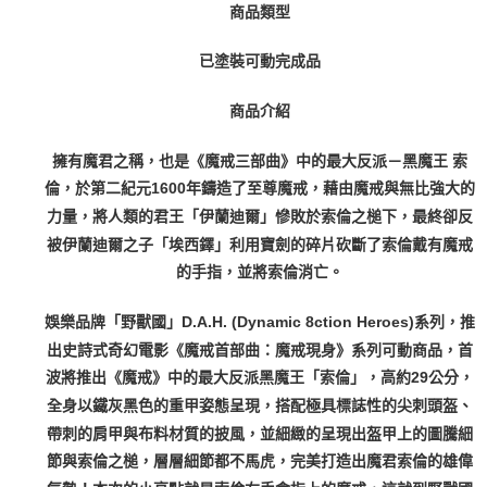
商品類型
已塗裝可動完成品
商品介紹
擁有魔君之稱，也是《魔戒三部曲》中的最大反派－黑魔王 索
倫，於第二紀元1600年鑄造了至尊魔戒，藉由魔戒與無比強大的
力量，將人類的君王「伊蘭迪爾」慘敗於索倫之槌下，最終卻反
被伊蘭迪爾之子「埃西鐸」利用寶劍的碎片砍斷了索倫戴有魔戒
的手指，並將索倫消亡。
娛樂品牌「野獸國」D.A.H. (Dynamic 8ction Heroes)系列，推
出史詩式奇幻電影《魔戒首部曲：魔戒現身》系列可動商品，首
波將推出《魔戒》中的最大反派黑魔王「索倫」，高約29公分，
全身以鐵灰黑色的重甲姿態呈現，搭配極具標誌性的尖刺頭盔、
帶刺的肩甲與布料材質的披風，並細緻的呈現出盔甲上的圖騰細
節與索倫之槌，層層細節都不馬虎，完美打造出魔君索倫的雄偉