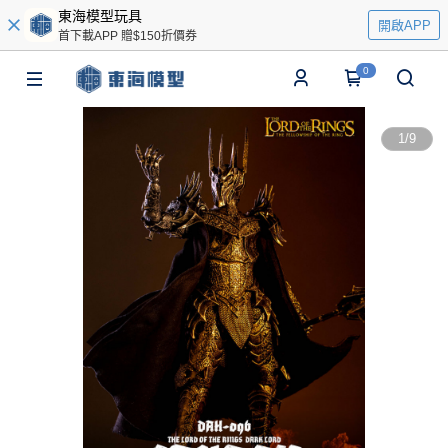
東海模型玩具
開啟APP
首下載APP 贈$150折價券
0
1
/
9