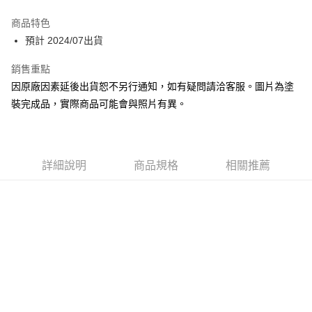
Google Pay
商品特色
全盈+PAY
預計 2024/07出貨
大哥付你分期
銷售重點
相關說明
因原廠因素延後出貨恕不另行通知，如有疑問請洽客服。圖片為塗
【大哥付你分期使用說明】
裝完成品，實際商品可能會與照片有異。
ATM付款
1.本服務由台灣大哥大提供，台灣大哥大用戶可立即使用無須另外申請。
2.付款方式選擇「大哥付你分期」，訂單成立後會自動跳轉到大哥付的交易
流程，驗證手機門號後，選擇欲分期的期數、繳款截止日，確認付款後即完
運送方式
成交易。
3.實際核准額度、可分期數及費用金額請依後續交易確認頁面所載為準。
預購-付款後全家取貨(舊)
詳細說明
商品規格
相關推薦
4.訂單成立30分鐘內，如未前往確認交易或遇審核未通過，訂單將自動取
每筆NT$90，滿NT$3,000(含以上)免運費
消。如遇「轉專審核」未通過狀況，表示未達大哥付你分期系統評分，恕無
法說明評估內容。
預購-付款後7-11取貨(舊)
【繳款方式說明】
1.分期款項不併入電信帳單，「大哥付你分期」於每月結算日後寄送繳費提
每筆NT$90，滿NT$3,000(含以上)免運費
醒簡訊。
2.透過簡訊連結打開帳單後，可選擇「超商條碼／台灣大直營門市／銀行轉
預購-宅配(舊)
帳／街口支付／iPASS MONEY」等通路繳費。
每筆NT$120，滿NT$3,000(含以上)免運費
【注意事項】
預購-宅配(離島)(舊)
1.本服務係由「台灣大哥大股份有限公司」（以下簡稱本公司）所提供，讓
用戶於交易時，得透過本服務購買商品或服務，並由商店將買賣／分期付款