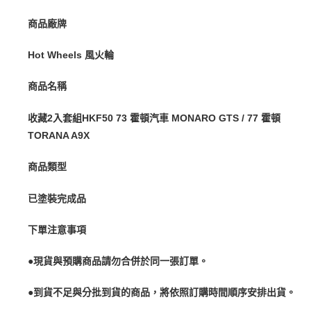
每筆NT$90，滿NT$3,000(含以上)免運費
【注意事項】
商品廠牌
預購-付款後7-11取貨(舊)
1.本服務係由「台灣大哥大股份有限公司」（以下簡稱本公司）所提供，讓
用戶於交易時，得透過本服務購買商品或服務，並由商店將買賣／分期付款
每筆NT$90，滿NT$3,000(含以上)免運費
買賣價金債權讓與本公司後，依約使用本公司帳單繳交帳款。
Hot Wheels 風火輪
2.基於同意付款使用「大哥付你分期」之契約關係目的，商店將以您的個人
預購-宅配(舊)
資料（包含姓名、電話或地址）提供予台灣大哥大進項蒐集、處理及利用，
商品名稱
由本公司與您本人進行分期帳單所需資料之確認、核對及更正。
每筆NT$120，滿NT$3,000(含以上)免運費
3.完整用戶服務條款，請詳閱以下連結：
https://oppay.tw/userRule
預購-宅配(離島)(舊)
收藏2入套組HKF50 73 霍頓汽車 MONARO GTS / 77 霍頓
TORANA A9X
每筆NT$160，滿NT$3,000(含以上)免運費
東海門市自取，需自備購物袋取貨唷。
商品類型
免運費
已塗裝完成品
下單注意事項
●現貨與預購商品請勿合併於同一張訂單。
●到貨不足與分批到貨的商品，將依照訂購時間順序安排出貨。