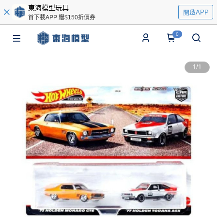
東海模型玩具
開啟APP
首下載APP 贈$150折價券
0
1
/
1