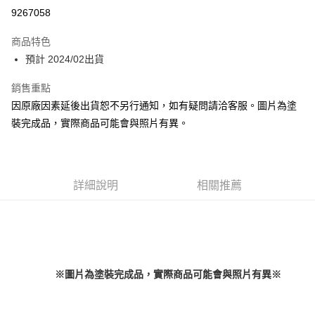
超商取貨付款
9267058
Apple Pay
商品特色
Google Pay
預計 2024/02出貨
全盈+PAY
銷售重點
因原廠因素延後出貨恕不另行通知，如有疑問請洽客服。圖片為塗
大哥付你分期
裝完成品，實際商品可能會與照片有異。
相關說明
【大哥付你分期使用說明】
ATM付款
1.本服務由台灣大哥大提供，台灣大哥大用戶可立即使用無須另外申請。
2.付款方式選擇「大哥付你分期」，訂單成立後會自動跳轉到大哥付的交易
流程，驗證手機門號後，選擇欲分期的期數、繳款截止日，確認付款後即完
詳細說明
相關推薦
運送方式
成交易。
3.實際核准額度、可分期數及費用金額請依後續交易確認頁面所載為準。
預購-全家取貨付款(舊)
4.訂單成立30分鐘內，如未前往確認交易或遇審核未通過，訂單將自動取
每筆NT$90，滿NT$3,000(含以上)免運費
消。如遇「轉專審核」未通過狀況，表示未達大哥付你分期系統評分，恕無
法說明評估內容。
預購-付款後全家取貨(舊)
【繳款方式說明】
1.分期款項不併入電信帳單，「大哥付你分期」於每月結算日後寄送繳費提
每筆NT$90，滿NT$3,000(含以上)免運費
※圖片為塗裝完成品，實際商品可能會與照片有異※
醒簡訊。
2.透過簡訊連結打開帳單後，可選擇「超商條碼／台灣大直營門市／銀行轉
預購-7-11取貨付款(舊)
帳／街口支付／iPASS MONEY」等通路繳費。