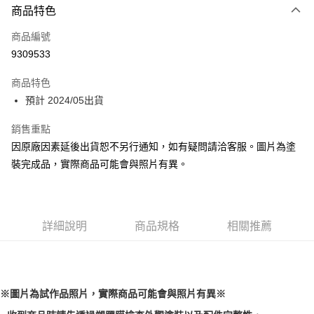
商品特色
Apple Pay
商品編號
Google Pay
9309533
全盈+PAY
商品特色
大哥付你分期
預計 2024/05出貨
相關說明
【大哥付你分期使用說明】
銷售重點
ATM付款
1.本服務由台灣大哥大提供，台灣大哥大用戶可立即使用無須另外申請。
因原廠因素延後出貨恕不另行通知，如有疑問請洽客服。圖片為塗
2.付款方式選擇「大哥付你分期」，訂單成立後會自動跳轉到大哥付的交易
流程，驗證手機門號後，選擇欲分期的期數、繳款截止日，確認付款後即完
裝完成品，實際商品可能會與照片有異。
運送方式
成交易。
3.實際核准額度、可分期數及費用金額請依後續交易確認頁面所載為準。
預購-全家取貨付款(舊)
4.訂單成立30分鐘內，如未前往確認交易或遇審核未通過，訂單將自動取
每筆NT$90，滿NT$3,000(含以上)免運費
消。如遇「轉專審核」未通過狀況，表示未達大哥付你分期系統評分，恕無
法說明評估內容。
詳細說明
商品規格
相關推薦
預購-付款後全家取貨(舊)
【繳款方式說明】
1.分期款項不併入電信帳單，「大哥付你分期」於每月結算日後寄送繳費提
每筆NT$90，滿NT$3,000(含以上)免運費
醒簡訊。
2.透過簡訊連結打開帳單後，可選擇「超商條碼／台灣大直營門市／銀行轉
預購-7-11取貨付款(舊)
帳／街口支付／iPASS MONEY」等通路繳費。
※圖片為試作品照片，實際商品可能會與照片有異※
每筆NT$90，滿NT$3,000(含以上)免運費
【注意事項】