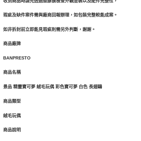
收到商品時請先透過塑膠膜檢查外觀塗裝以及配件完整性，
預購-付款後7-11取貨(舊)
1.本服務係由「台灣大哥大股份有限公司」（以下簡稱本公司）所提供，讓
用戶於交易時，得透過本服務購買商品或服務，並由商店將買賣／分期付款
每筆NT$90，滿NT$3,000(含以上)免運費
瑕疵及缺件案件需與廠商回報辦理，如包裝完整較能成案。
買賣價金債權讓與本公司後，依約使用本公司帳單繳交帳款。
2.基於同意付款使用「大哥付你分期」之契約關係目的，商店將以您的個人
預購-宅配(舊)
資料（包含姓名、電話或地址）提供予台灣大哥大進項蒐集、處理及利用，
如非拆封前立即能見瑕疵則需另外判斷，謝謝。
由本公司與您本人進行分期帳單所需資料之確認、核對及更正。
每筆NT$120，滿NT$3,000(含以上)免運費
3.完整用戶服務條款，請詳閱以下連結：
https://oppay.tw/userRule
商品廠牌
預購-宅配(離島)(舊)
每筆NT$160，滿NT$3,000(含以上)免運費
BANPRESTO
東海門市自取，需自備購物袋取貨唷。
商品名稱
免運費
景品 精靈寶可夢 絨毛玩偶 彩色寶可夢 白色 長翅鷗
商品類型
絨毛玩偶
商品說明