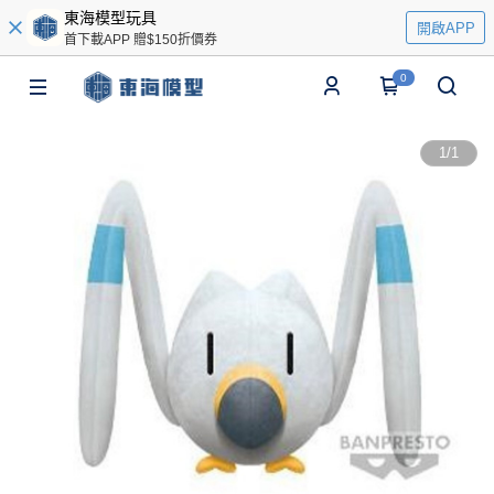
東海模型玩具
開啟APP
首下載APP 贈$150折價券
0
1
/
1