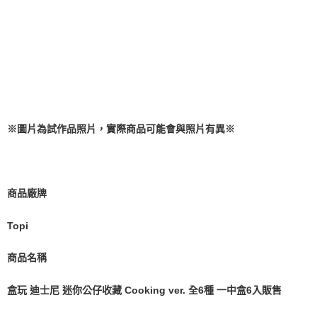
預購-付款後7-11取貨(舊)
1.本服務係由「台灣大哥大股份有限公司」（以下簡稱本公司）所提供，讓
用戶於交易時，得透過本服務購買商品或服務，並由商店將買賣／分期付款
每筆NT$90，滿NT$3,000(含以上)免運費
買賣價金債權讓與本公司後，依約使用本公司帳單繳交帳款。
2.基於同意付款使用「大哥付你分期」之契約關係目的，商店將以您的個人
預購-宅配(舊)
資料（包含姓名、電話或地址）提供予台灣大哥大進項蒐集、處理及利用，
由本公司與您本人進行分期帳單所需資料之確認、核對及更正。
每筆NT$120，滿NT$3,000(含以上)免運費
3.完整用戶服務條款，請詳閱以下連結：
https://oppay.tw/userRule
預購-宅配(離島)(舊)
每筆NT$160，滿NT$3,000(含以上)免運費
※圖片為試作品照片，實際商品可能會與照片有異※
東海門市自取，需自備購物袋取貨唷。
免運費
商品廠牌
Topi
商品名稱
盒玩 迪士尼 迷你公仔收藏 Cooking ver. 全6種 一中盒6入販售