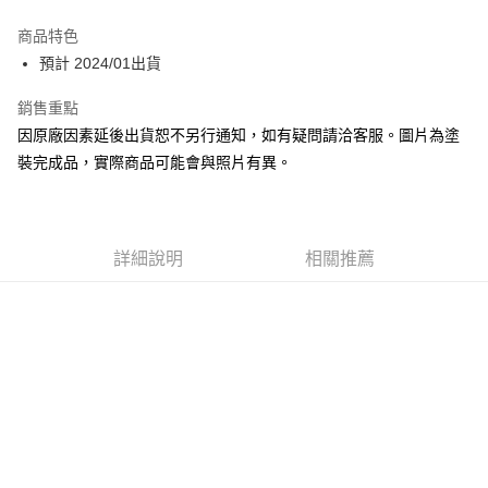
Apple Pay
商品特色
Google Pay
預計 2024/01出貨
全盈+PAY
銷售重點
因原廠因素延後出貨恕不另行通知，如有疑問請洽客服。圖片為塗
大哥付你分期
裝完成品，實際商品可能會與照片有異。
相關說明
【大哥付你分期使用說明】
ATM付款
1.本服務由台灣大哥大提供，台灣大哥大用戶可立即使用無須另外申請。
2.付款方式選擇「大哥付你分期」，訂單成立後會自動跳轉到大哥付的交易
流程，驗證手機門號後，選擇欲分期的期數、繳款截止日，確認付款後即完
詳細說明
相關推薦
運送方式
成交易。
3.實際核准額度、可分期數及費用金額請依後續交易確認頁面所載為準。
預購-全家取貨付款(舊)
4.訂單成立30分鐘內，如未前往確認交易或遇審核未通過，訂單將自動取
每筆NT$90，滿NT$3,000(含以上)免運費
消。如遇「轉專審核」未通過狀況，表示未達大哥付你分期系統評分，恕無
法說明評估內容。
預購-付款後全家取貨(舊)
【繳款方式說明】
1.分期款項不併入電信帳單，「大哥付你分期」於每月結算日後寄送繳費提
每筆NT$90，滿NT$3,000(含以上)免運費
醒簡訊。
2.透過簡訊連結打開帳單後，可選擇「超商條碼／台灣大直營門市／銀行轉
預購-7-11取貨付款(舊)
帳／街口支付／iPASS MONEY」等通路繳費。
每筆NT$90，滿NT$3,000(含以上)免運費
【注意事項】