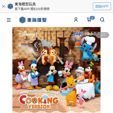
東海模型玩具
開啟APP
首下載APP 贈$150折價券
0
1
/
7