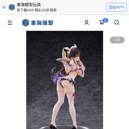
東海模型玩具
開啟APP
首下載APP 贈$150折價券
0
1
/
8