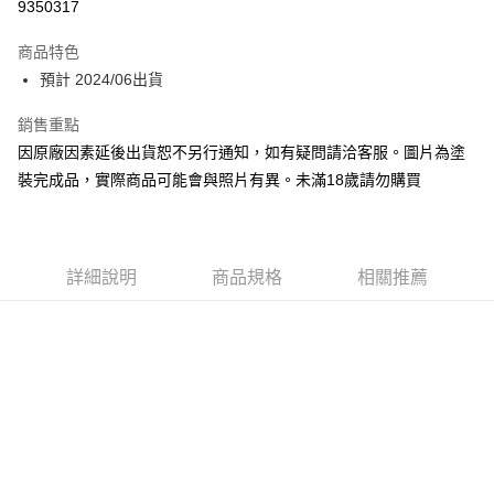
9350317
Google Pay
商品特色
全盈+PAY
預計 2024/06出貨
大哥付你分期
銷售重點
相關說明
因原廠因素延後出貨恕不另行通知，如有疑問請洽客服。圖片為塗
【大哥付你分期使用說明】
裝完成品，實際商品可能會與照片有異。未滿18歲請勿購買
ATM付款
1.本服務由台灣大哥大提供，台灣大哥大用戶可立即使用無須另外申請。
2.付款方式選擇「大哥付你分期」，訂單成立後會自動跳轉到大哥付的交易
流程，驗證手機門號後，選擇欲分期的期數、繳款截止日，確認付款後即完
運送方式
成交易。
3.實際核准額度、可分期數及費用金額請依後續交易確認頁面所載為準。
預購-付款後全家取貨(舊)
詳細說明
商品規格
相關推薦
4.訂單成立30分鐘內，如未前往確認交易或遇審核未通過，訂單將自動取
每筆NT$90，滿NT$3,000(含以上)免運費
消。如遇「轉專審核」未通過狀況，表示未達大哥付你分期系統評分，恕無
法說明評估內容。
預購-付款後7-11取貨(舊)
【繳款方式說明】
1.分期款項不併入電信帳單，「大哥付你分期」於每月結算日後寄送繳費提
每筆NT$90，滿NT$3,000(含以上)免運費
醒簡訊。
2.透過簡訊連結打開帳單後，可選擇「超商條碼／台灣大直營門市／銀行轉
預購-宅配(舊)
帳／街口支付／iPASS MONEY」等通路繳費。
每筆NT$120，滿NT$3,000(含以上)免運費
【注意事項】
預購-宅配(離島)(舊)
1.本服務係由「台灣大哥大股份有限公司」（以下簡稱本公司）所提供，讓