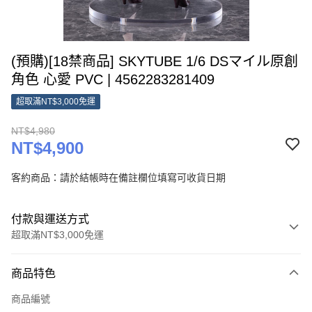
(預購)[18禁商品] SKYTUBE 1/6 DSマイル原創
角色 心愛 PVC | 4562283281409
超取滿NT$3,000免運
NT$4,980
NT$4,900
客約商品：請於結帳時在備註欄位填寫可收貨日期
付款與運送方式
超取滿NT$3,000免運
付款方式
商品特色
信用卡一次付款
商品編號
Apple Pay