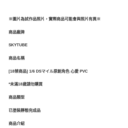
※圖片為試作品照片，實際商品可能會與照片有異※
商品廠牌
SKYTUBE
商品名稱
[18禁商品] 1/6 DSマイル原創角色 心愛 PVC
*未滿18歲請勿購買
商品類型
已塗裝靜態完成品
商品介紹