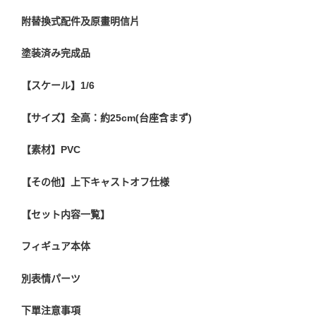
附替換式配件及原畫明信片
塗装済み完成品
【スケール】1/6
【サイズ】全高：約25cm(台座含まず)
【素材】PVC
【その他】上下キャストオフ仕様
【セット内容一覧】
フィギュア本体
別表情パーツ
下單注意事項