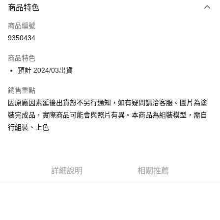
商品特色
Apple Pay
商品編號
Google Pay
9350434
全盈+PAY
商品特色
大哥付你分期
預計 2024/03出貨
相關說明
【大哥付你分期使用說明】
銷售重點
ATM付款
1.本服務由台灣大哥大提供，台灣大哥大用戶可立即使用無須另外申請。
因原廠因素延後出貨恕不另行通知，如有疑問請洽客服。圖片為塗
2.付款方式選擇「大哥付你分期」，訂單成立後會自動跳轉到大哥付的交易
流程，驗證手機門號後，選擇欲分期的期數、繳款截止日，確認付款後即完
裝完成品，實際商品可能會與照片有異。本商品為組裝模型，需自
運送方式
成交易。
行組裝、上色
3.實際核准額度、可分期數及費用金額請依後續交易確認頁面所載為準。
預購-全家取貨付款(舊)
4.訂單成立30分鐘內，如未前往確認交易或遇審核未通過，訂單將自動取
每筆NT$90，滿NT$3,000(含以上)免運費
消。如遇「轉專審核」未通過狀況，表示未達大哥付你分期系統評分，恕無
法說明評估內容。
預購-付款後全家取貨(舊)
【繳款方式說明】
詳細說明
相關推薦
1.分期款項不併入電信帳單，「大哥付你分期」於每月結算日後寄送繳費提
每筆NT$90，滿NT$3,000(含以上)免運費
醒簡訊。
2.透過簡訊連結打開帳單後，可選擇「超商條碼／台灣大直營門市／銀行轉
預購-7-11取貨付款(舊)
帳／街口支付／iPASS MONEY」等通路繳費。
每筆NT$90，滿NT$3,000(含以上)免運費
【注意事項】