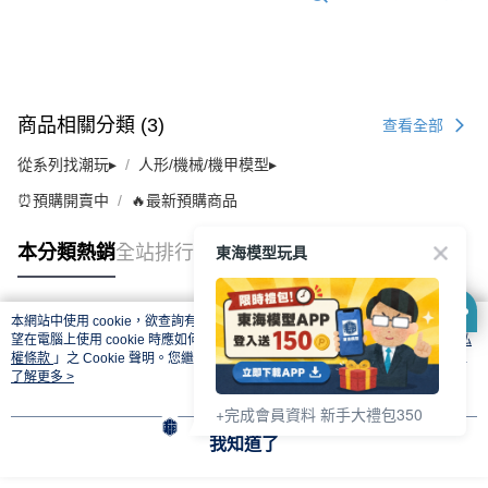
商品相關分類 (3)
查看全部
從系列找潮玩▸
人形/機械/機甲模型▸
⏰預購開賣中
🔥最新預購商品
東海模型玩具
本分類熱銷
全站排行
本網站中使用 cookie，欲查詢有關本網站使用 cookie 方式之詳情，及若您不希
熱門標籤
望在電腦上使用 cookie 時應如何變更電腦的 cookie 設定，請參閱本網站「
隱私
權條款
」之 Cookie 聲明。您繼續使用本網站即表示您同意本公司得按本網站使
用條款之 Cookie 聲明使用 cookie。
了解更多 >
+完成會員資料 新手大禮包350
我知道了