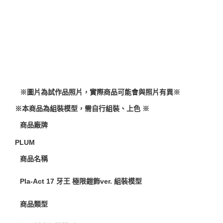
預購-付款後7-11取貨(舊)
1.本服務係由「台灣大哥大股份有限公司」（以下簡稱本公司）所提供，讓
用戶於交易時，得透過本服務購買商品或服務，並由商店將買賣／分期付款
每筆NT$90，滿NT$3,000(含以上)免運費
買賣價金債權讓與本公司後，依約使用本公司帳單繳交帳款。
2.基於同意付款使用「大哥付你分期」之契約關係目的，商店將以您的個人
預購-宅配(舊)
資料（包含姓名、電話或地址）提供予台灣大哥大進項蒐集、處理及利用，
由本公司與您本人進行分期帳單所需資料之確認、核對及更正。
每筆NT$120，滿NT$3,000(含以上)免運費
3.完整用戶服務條款，請詳閱以下連結：
https://oppay.tw/userRule
預購-宅配(離島)(舊)
每筆NT$160，滿NT$3,000(含以上)免運費
※圖片為試作品照片，實際商品可能會與照片有異
※
東海門市自取，需自備購物袋取貨唷。
※本商品為組裝模型，需自行組裝、上色 ※
免運費
商品廠牌
PLUM
商品名稱
Pla-Act 17 牙王 極限鎧飾ver. 組裝模型
商品類型