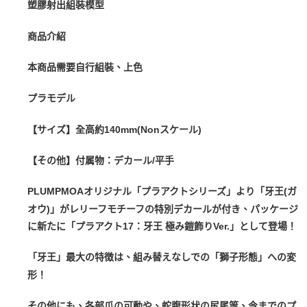
塑膠射出組裝模型
商品介紹
本商品需要自行組裝、上色
プラモデル
【サイズ】全高約140mm(Nonスケール)
【その他】付属物：デカール/平手
PLUMPMOAオリジナル「プラアクトシリーズ」より「牙王(ガ
オウ)」がレリーフモチーフの特別デカールが付き、パッケージ
に新たに「プラアクト17：牙王 極み鎧飾りVer.」として登場！
「牙王」最大の特徴は、組み替えなしでの「獅子形態」への変
形！
その他にも、各部爪の可動や、蛇腹形状の尻尾等、今までのプ