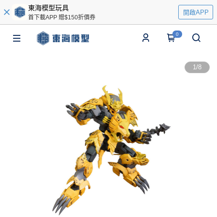
東海模型玩具
開啟APP
首下載APP 贈$150折價券
0
1
/
8