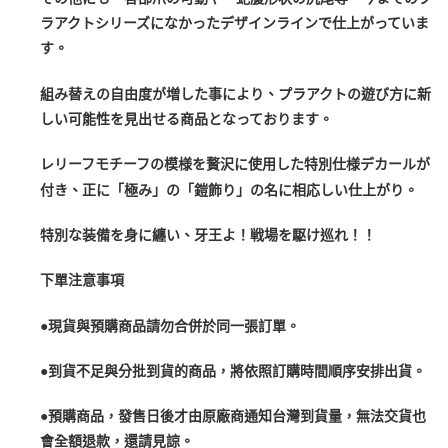
ラアクトシリーズになかったデザインラインで仕上がっていま
す。
組み替えの自由度が増した事により、プラアクトの遊び方に新
しい可能性を見出せる商品となっております。
レリーフモチーフの模様を贅沢に使用した特別仕様デカールが
付き、正に「極み」の「鎧飾り」の名に相応しい仕上がり。
特別な装備を身に纏い、牙王よ！戦場を駆け巡れ！！
下單注意事項
●現貨與預購商品請勿合併於同一張訂單。
●到貨不足與分批到貨的商品，將依照訂購時間順序安排出貨。
●預購商品，發售日後才由原廠商通知台灣到貨量，無法交貨也
會全額退款，還請見諒。