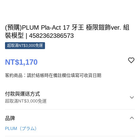
(預購)PLUM Pla-Act 17 牙王 極限鎧飾ver. 組
裝模型 | 4582362386573
超取滿NT$3,000免運
NT$1,170
客約商品：請於結帳時在備註欄位填寫可收貨日期
付款與運送方式
超取滿NT$3,000免運
付款方式
品牌
信用卡一次付款
PLUM（プラム）
超商取貨付款