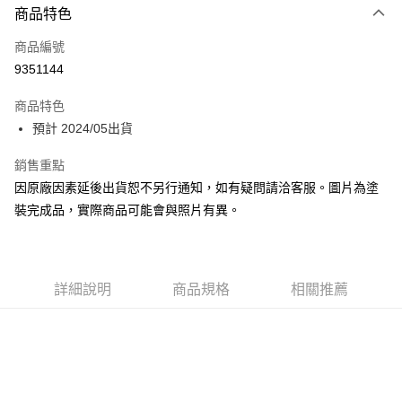
商品特色
Apple Pay
商品編號
Google Pay
9351144
全盈+PAY
商品特色
大哥付你分期
預計 2024/05出貨
相關說明
【大哥付你分期使用說明】
銷售重點
ATM付款
1.本服務由台灣大哥大提供，台灣大哥大用戶可立即使用無須另外申請。
因原廠因素延後出貨恕不另行通知，如有疑問請洽客服。圖片為塗
2.付款方式選擇「大哥付你分期」，訂單成立後會自動跳轉到大哥付的交易
流程，驗證手機門號後，選擇欲分期的期數、繳款截止日，確認付款後即完
裝完成品，實際商品可能會與照片有異。
運送方式
成交易。
3.實際核准額度、可分期數及費用金額請依後續交易確認頁面所載為準。
預購-全家取貨付款(舊)
4.訂單成立30分鐘內，如未前往確認交易或遇審核未通過，訂單將自動取
每筆NT$90，滿NT$3,000(含以上)免運費
消。如遇「轉專審核」未通過狀況，表示未達大哥付你分期系統評分，恕無
法說明評估內容。
詳細說明
商品規格
相關推薦
預購-付款後全家取貨(舊)
【繳款方式說明】
1.分期款項不併入電信帳單，「大哥付你分期」於每月結算日後寄送繳費提
每筆NT$90，滿NT$3,000(含以上)免運費
醒簡訊。
2.透過簡訊連結打開帳單後，可選擇「超商條碼／台灣大直營門市／銀行轉
預購-7-11取貨付款(舊)
帳／街口支付／iPASS MONEY」等通路繳費。
每筆NT$90，滿NT$3,000(含以上)免運費
【注意事項】