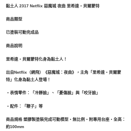
黏土人 2317 Netflix 惡魔城 夜曲 里希達‧貝爾蒙特
商品類型
已塗裝可動完成品
商品說明
里希達‧貝爾蒙特化身為黏土人！
出自Netflix（網飛）《惡魔城：夜曲》，主角「里希達‧貝爾蒙
特」化身為黏土人登場！
・表情零件：「冷靜臉」、「憂傷臉」與「咬牙臉」
・配件：「鞭子」等
商品規格 塑膠製塗裝完成可動模型・無比例・附專用台座・全高：
約100mm