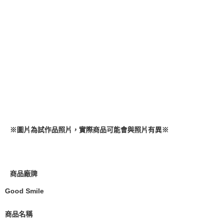
預購-付款後7-11取貨(舊)
1.本服務係由「台灣大哥大股份有限公司」（以下簡稱本公司）所提供，讓
用戶於交易時，得透過本服務購買商品或服務，並由商店將買賣／分期付款
每筆NT$90，滿NT$3,000(含以上)免運費
買賣價金債權讓與本公司後，依約使用本公司帳單繳交帳款。
2.基於同意付款使用「大哥付你分期」之契約關係目的，商店將以您的個人
預購-宅配(舊)
資料（包含姓名、電話或地址）提供予台灣大哥大進項蒐集、處理及利用，
由本公司與您本人進行分期帳單所需資料之確認、核對及更正。
每筆NT$120，滿NT$3,000(含以上)免運費
3.完整用戶服務條款，請詳閱以下連結：
https://oppay.tw/userRule
預購-宅配(離島)(舊)
每筆NT$160，滿NT$3,000(含以上)免運費
東海門市自取，需自備購物袋取貨唷。
免運費
※圖片為試作品照片，實際商品可能會與照片有異
※
商品廠牌
Good Smile
商品名稱