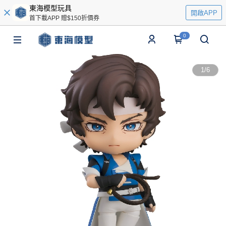
東海模型玩具
開啟APP
首下載APP 贈$150折價券
0
1
/
6