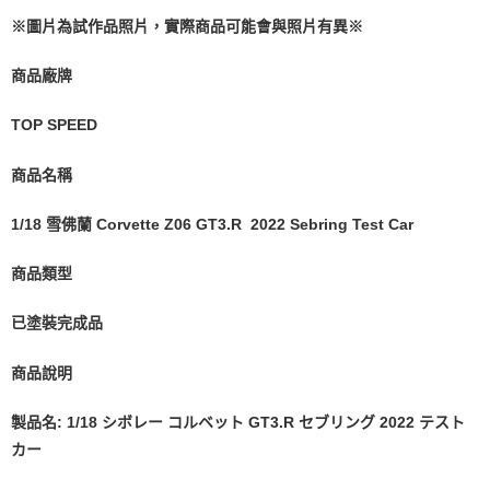
1.本服務係由「台灣大哥大股份有限公司」（以下簡稱本公司）所提供，讓
用戶於交易時，得透過本服務購買商品或服務，並由商店將買賣／分期付款
※圖片為試作品照片，實際商品可能會與照片有異※
買賣價金債權讓與本公司後，依約使用本公司帳單繳交帳款。
2.基於同意付款使用「大哥付你分期」之契約關係目的，商店將以您的個人
商品廠牌
資料（包含姓名、電話或地址）提供予台灣大哥大進項蒐集、處理及利用，
由本公司與您本人進行分期帳單所需資料之確認、核對及更正。
3.完整用戶服務條款，請詳閱以下連結：
https://oppay.tw/userRule
TOP SPEED
商品名稱
1/18 雪佛蘭 Corvette Z06 GT3.R 2022 Sebring Test Car
商品類型
已塗裝完成品
商品說明
製品名: 1/18 シボレー コルベット GT3.R セブリング 2022 テスト
カー