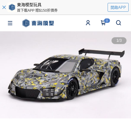
東海模型玩具
開啟APP
首下載APP 贈$150折價券
0
1
/
3