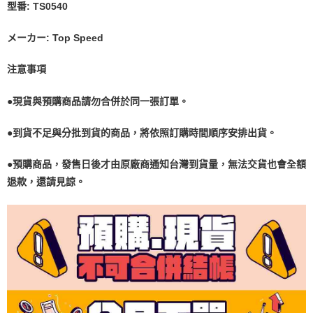
型番: TS0540
メーカー: Top Speed
注意事項
●現貨與預購商品請勿合併於同一張訂單。
●到貨不足與分批到貨的商品，將依照訂購時間順序安排出貨。
●預購商品，發售日後才由原廠商通知台灣到貨量，無法交貨也會全額
退款，還請見諒。