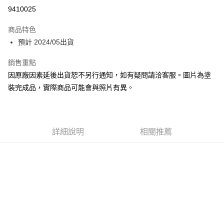
Apple Pay
9410025
Google Pay
商品特色
全盈+PAY
預計 2024/05出貨
大哥付你分期
銷售重點
相關說明
因原廠因素延後出貨恕不另行通知，如有疑問請洽客服。圖片為塗
【大哥付你分期使用說明】
裝完成品，實際商品可能會與照片有異。
ATM付款
1.本服務由台灣大哥大提供，台灣大哥大用戶可立即使用無須另外申請。
2.付款方式選擇「大哥付你分期」，訂單成立後會自動跳轉到大哥付的交易
流程，驗證手機門號後，選擇欲分期的期數、繳款截止日，確認付款後即完
運送方式
成交易。
3.實際核准額度、可分期數及費用金額請依後續交易確認頁面所載為準。
預購-宅配(舊)
詳細說明
相關推薦
4.訂單成立30分鐘內，如未前往確認交易或遇審核未通過，訂單將自動取
每筆NT$120，滿NT$3,000(含以上)免運費
消。如遇「轉專審核」未通過狀況，表示未達大哥付你分期系統評分，恕無
法說明評估內容。
預購-宅配(離島)(舊)
【繳款方式說明】
1.分期款項不併入電信帳單，「大哥付你分期」於每月結算日後寄送繳費提
每筆NT$160，滿NT$3,000(含以上)免運費
醒簡訊。
2.透過簡訊連結打開帳單後，可選擇「超商條碼／台灣大直營門市／銀行轉
東海門市自取，需自備購物袋取貨唷。
帳／街口支付／iPASS MONEY」等通路繳費。
免運費
【注意事項】