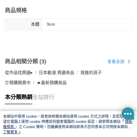
商品規格
本體
9cm
商品相關分類 (3)
查看全部
從作品找周邊▸
日本動漫 周邊商品
我推的孩子
⏰預購開賣中
🔥最新預購商品
本分類熱銷
全站排行
本網站中使用 cookie，欲查詢有關本網站使用 cookie 方式之詳情，及若您不希
熱門標籤
望在電腦上使用 cookie 時應如何變更電腦的 cookie 設定，請參閱本網站「
隱私
權條款
」之 Cookie 聲明。您繼續使用本網站即表示您同意本公司得按本網站使
用條款之 Cookie 聲明使用 cookie。
了解更多 >