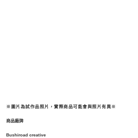
每筆NT$90，滿NT$3,000(含以上)免運費
【注意事項】
預購-付款後7-11取貨(舊)
1.本服務係由「台灣大哥大股份有限公司」（以下簡稱本公司）所提供，讓
用戶於交易時，得透過本服務購買商品或服務，並由商店將買賣／分期付款
每筆NT$90，滿NT$3,000(含以上)免運費
買賣價金債權讓與本公司後，依約使用本公司帳單繳交帳款。
2.基於同意付款使用「大哥付你分期」之契約關係目的，商店將以您的個人
預購-宅配(舊)
資料（包含姓名、電話或地址）提供予台灣大哥大進項蒐集、處理及利用，
由本公司與您本人進行分期帳單所需資料之確認、核對及更正。
每筆NT$120，滿NT$3,000(含以上)免運費
3.完整用戶服務條款，請詳閱以下連結：
https://oppay.tw/userRule
預購-宅配(離島)(舊)
每筆NT$160，滿NT$3,000(含以上)免運費
東海門市自取，需自備購物袋取貨唷。
免運費
※圖片為試作品照片，實際商品可能會與照片有異※
商品廠牌
Bushiroad creative