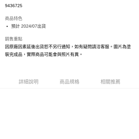
超商取貨付款
9436725
Apple Pay
商品特色
Google Pay
預計 2024/07出貨
全盈+PAY
銷售重點
因原廠因素延後出貨恕不另行通知，如有疑問請洽客服。圖片為塗
大哥付你分期
裝完成品，實際商品可能會與照片有異。
相關說明
【大哥付你分期使用說明】
ATM付款
1.本服務由台灣大哥大提供，台灣大哥大用戶可立即使用無須另外申請。
2.付款方式選擇「大哥付你分期」，訂單成立後會自動跳轉到大哥付的交易
流程，驗證手機門號後，選擇欲分期的期數、繳款截止日，確認付款後即完
詳細說明
商品規格
相關推薦
運送方式
成交易。
3.實際核准額度、可分期數及費用金額請依後續交易確認頁面所載為準。
預購-全家取貨付款(舊)
4.訂單成立30分鐘內，如未前往確認交易或遇審核未通過，訂單將自動取
每筆NT$90，滿NT$3,000(含以上)免運費
消。如遇「轉專審核」未通過狀況，表示未達大哥付你分期系統評分，恕無
法說明評估內容。
預購-付款後全家取貨(舊)
【繳款方式說明】
1.分期款項不併入電信帳單，「大哥付你分期」於每月結算日後寄送繳費提
每筆NT$90，滿NT$3,000(含以上)免運費
醒簡訊。
2.透過簡訊連結打開帳單後，可選擇「超商條碼／台灣大直營門市／銀行轉
預購-7-11取貨付款(舊)
帳／街口支付／iPASS MONEY」等通路繳費。