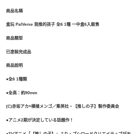
商品名稱
盒玩 PalVerse 我推的孩子 全6 1種 一中盒6入販售
商品類型
已塗裝完成品
商品說明
●全6 1種類
●全高：約90mm
(C)赤坂アカ×横槍メンゴ／集英社・【推しの子】製作委員会
●アニメ2期が決定している話題作！
●TVアニメ「【推しの子】」より、ブシロードクリエイティブがお