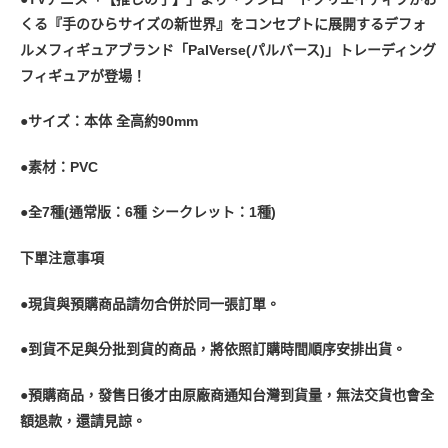
くる『手のひらサイズの新世界』をコンセプトに展開するデフォ
ルメフィギュアブランド「PalVerse(パルバース)」トレーディング
フィギュアが登場！
●サイズ：本体 全高約90mm
●素材：PVC
●全7種(通常版：6種 シークレット：1種)
下單注意事項
●現貨與預購商品請勿合併於同一張訂單。
●到貨不足與分批到貨的商品，將依照訂購時間順序安排出貨。
●預購商品，發售日後才由原廠商通知台灣到貨量，無法交貨也會全
額退款，還請見諒。