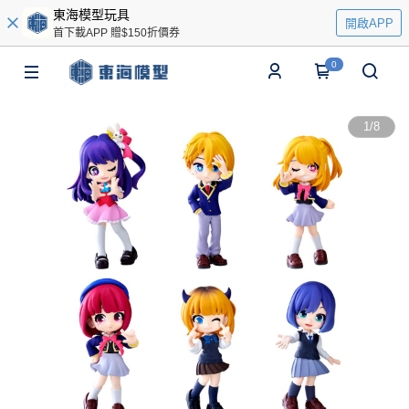
東海模型玩具
開啟APP
首下載APP 贈$150折價券
0
1
/
8