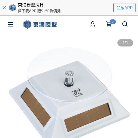
東海模型玩具
開啟APP
首下載APP 贈$150折價券
0
1
/
1