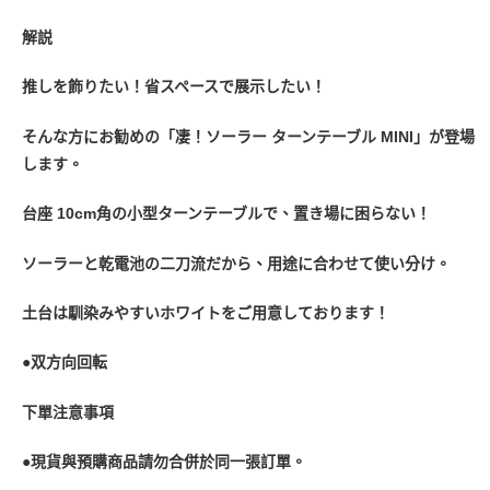
解説
推しを飾りたい！省スペースで展示したい！
そんな方にお勧めの「凄！ソーラー ターンテーブル MINI」が登場
します。
台座 10cm角の小型ターンテーブルで、置き場に困らない！
ソーラーと乾電池の二刀流だから、用途に合わせて使い分け。
土台は馴染みやすいホワイトをご用意しております！
●双方向回転
下單注意事項
●現貨與預購商品請勿合併於同一張訂單。