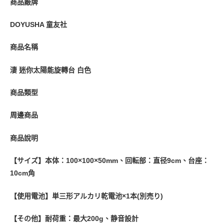
商品廠牌
預購-付款後7-11取貨(舊)
1.本服務係由「台灣大哥大股份有限公司」（以下簡稱本公司）所提供，讓
用戶於交易時，得透過本服務購買商品或服務，並由商店將買賣／分期付款
每筆NT$90，滿NT$3,000(含以上)免運費
DOYUSHA 童友社
買賣價金債權讓與本公司後，依約使用本公司帳單繳交帳款。
2.基於同意付款使用「大哥付你分期」之契約關係目的，商店將以您的個人
預購-宅配(舊)
資料（包含姓名、電話或地址）提供予台灣大哥大進項蒐集、處理及利用，
商品名稱
由本公司與您本人進行分期帳單所需資料之確認、核對及更正。
每筆NT$120，滿NT$3,000(含以上)免運費
3.完整用戶服務條款，請詳閱以下連結：
https://oppay.tw/userRule
淒 迷你太陽能旋轉台 白色
預購-宅配(離島)(舊)
每筆NT$160，滿NT$3,000(含以上)免運費
商品類型
東海門市自取，需自備購物袋取貨唷。
周邊商品
免運費
商品說明
【サイズ】本体：100×100×50mm、回転部：直径9cm、台座：
10cm角
【使用電池】単三形アルカリ乾電池×1本(別売り)
【その他】耐荷重：最大200g、静音設計