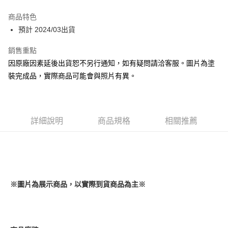
Apple Pay
商品特色
Google Pay
預計 2024/03出貨
全盈+PAY
銷售重點
因原廠因素延後出貨恕不另行通知，如有疑問請洽客服。圖片為塗
大哥付你分期
裝完成品，實際商品可能會與照片有異。
相關說明
【大哥付你分期使用說明】
ATM付款
1.本服務由台灣大哥大提供，台灣大哥大用戶可立即使用無須另外申請。
2.付款方式選擇「大哥付你分期」，訂單成立後會自動跳轉到大哥付的交易
流程，驗證手機門號後，選擇欲分期的期數、繳款截止日，確認付款後即完
詳細說明
商品規格
相關推薦
運送方式
成交易。
3.實際核准額度、可分期數及費用金額請依後續交易確認頁面所載為準。
預購-全家取貨付款(舊)
4.訂單成立30分鐘內，如未前往確認交易或遇審核未通過，訂單將自動取
每筆NT$90，滿NT$3,000(含以上)免運費
消。如遇「轉專審核」未通過狀況，表示未達大哥付你分期系統評分，恕無
法說明評估內容。
預購-付款後全家取貨(舊)
【繳款方式說明】
1.分期款項不併入電信帳單，「大哥付你分期」於每月結算日後寄送繳費提
※圖片為展示商品，以實際到貨商品為主※
每筆NT$90，滿NT$3,000(含以上)免運費
醒簡訊。
2.透過簡訊連結打開帳單後，可選擇「超商條碼／台灣大直營門市／銀行轉
預購-7-11取貨付款(舊)
帳／街口支付／iPASS MONEY」等通路繳費。
每筆NT$90，滿NT$3,000(含以上)免運費
【注意事項】