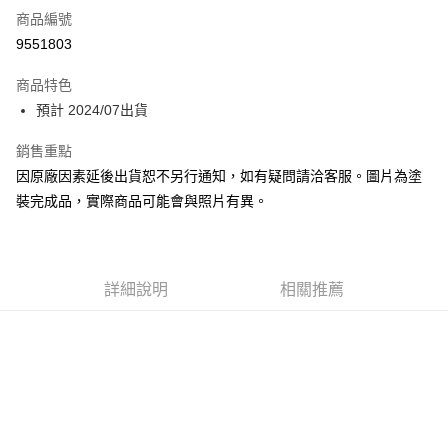
商品編號
Apple Pay
9551803
Google Pay
商品特色
全盈+PAY
預計 2024/07出貨
大哥付你分期
銷售重點
相關說明
因原廠因素延後出貨恕不另行通知，如有疑問請洽客服。圖片為塗
【大哥付你分期使用說明】
裝完成品，實際商品可能會與照片有異。
ATM付款
1.本服務由台灣大哥大提供，台灣大哥大用戶可立即使用無須另外申請。
2.付款方式選擇「大哥付你分期」，訂單成立後會自動跳轉到大哥付的交易
流程，驗證手機門號後，選擇欲分期的期數、繳款截止日，確認付款後即完
運送方式
成交易。
3.實際核准額度、可分期數及費用金額請依後續交易確認頁面所載為準。
預購-宅配(舊)
詳細說明
相關推薦
4.訂單成立30分鐘內，如未前往確認交易或遇審核未通過，訂單將自動取
每筆NT$120，滿NT$3,000(含以上)免運費
消。如遇「轉專審核」未通過狀況，表示未達大哥付你分期系統評分，恕無
法說明評估內容。
預購-宅配(離島)(舊)
【繳款方式說明】
1.分期款項不併入電信帳單，「大哥付你分期」於每月結算日後寄送繳費提
每筆NT$160，滿NT$3,000(含以上)免運費
醒簡訊。
2.透過簡訊連結打開帳單後，可選擇「超商條碼／台灣大直營門市／銀行轉
東海門市自取，需自備購物袋取貨唷。
帳／街口支付／iPASS MONEY」等通路繳費。
免運費