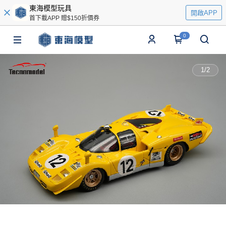
東海模型玩具
開啟APP
首下載APP 贈$150折價券
0
1
/
2