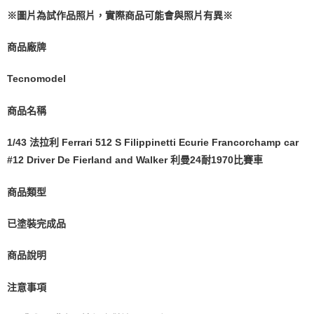
【注意事項】
※圖片為試作品照片，實際商品可能會與照片有異※
1.本服務係由「台灣大哥大股份有限公司」（以下簡稱本公司）所提供，讓
用戶於交易時，得透過本服務購買商品或服務，並由商店將買賣／分期付款
買賣價金債權讓與本公司後，依約使用本公司帳單繳交帳款。
商品廠牌
2.基於同意付款使用「大哥付你分期」之契約關係目的，商店將以您的個人
資料（包含姓名、電話或地址）提供予台灣大哥大進項蒐集、處理及利用，
Tecnomodel
由本公司與您本人進行分期帳單所需資料之確認、核對及更正。
3.完整用戶服務條款，請詳閱以下連結：
https://oppay.tw/userRule
商品名稱
1/43 法拉利 Ferrari 512 S Filippinetti Ecurie Francorchamp car
#12 Driver De Fierland and Walker 利曼24耐1970比賽車
商品類型
已塗裝完成品
商品說明
注意事項