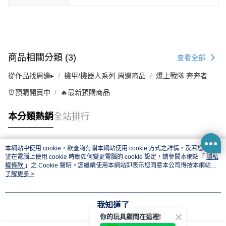
商品相關分類 (3)
查看全部
從作品找周邊▸
機甲/機器人系列 周邊商品
爆上戰隊 奔奔者
⏰預購開賣中
🔥最新預購商品
本分類熱銷
全站排行
本網站中使用 cookie，欲查詢有關本網站使用 cookie 方式之詳情，及若您不希
熱門標籤
望在電腦上使用 cookie 時應如何變更電腦的 cookie 設定，請參閱本網站「
隱私
權條款
」之 Cookie 聲明。您繼續使用本網站即表示您同意本公司得按本網站使
用條款之 Cookie 聲明使用 cookie。
了解更多 >
我知道了
你的玩具顧問在這裡!