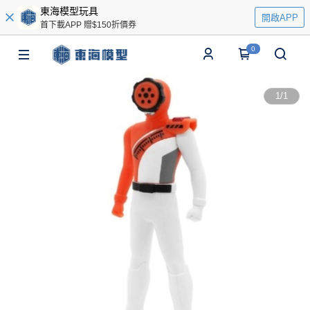
東海模型玩具
開啟APP
首下載APP 贈$150折價券
0
1
/
1