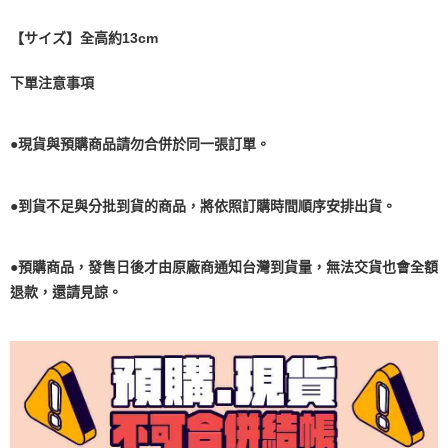
【サイズ】全高約13cm
下單注意事項
●現貨與預購商品請勿合併於同一張訂單。
●到貨不足與分批到貨的商品，將依照訂購時間順序安排出貨。
●預購商品，發售日後才由原廠商通知台灣到貨量，無法交貨也會全額
退款，還請見諒。