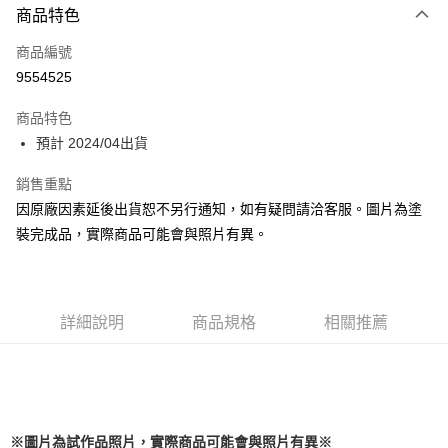
商品特色
Apple Pay
商品編號
Google Pay
9554525
全盈+PAY
商品特色
大哥付你分期
預計 2024/04出貨
相關說明
【大哥付你分期使用說明】
銷售重點
ATM付款
1.本服務由台灣大哥大提供，台灣大哥大用戶可立即使用無須另外申請。
因原廠因素延後出貨恕不另行通知，如有疑問請洽客服。圖片為塗
2.付款方式選擇「大哥付你分期」，訂單成立後會自動跳轉到大哥付的交易
流程，驗證手機門號後，選擇欲分期的期數、繳款截止日，確認付款後即完
裝完成品，實際商品可能會與照片有異。
運送方式
成交易。
3.實際核准額度、可分期數及費用金額請依後續交易確認頁面所載為準。
預購-全家取貨付款(舊)
4.訂單成立30分鐘內，如未前往確認交易或遇審核未通過，訂單將自動取
每筆NT$90，滿NT$3,000(含以上)免運費
消。如遇「轉專審核」未通過狀況，表示未達大哥付你分期系統評分，恕無
法說明評估內容。
詳細說明
商品規格
相關推薦
預購-付款後全家取貨(舊)
【繳款方式說明】
1.分期款項不併入電信帳單，「大哥付你分期」於每月結算日後寄送繳費提
每筆NT$90，滿NT$3,000(含以上)免運費
醒簡訊。
2.透過簡訊連結打開帳單後，可選擇「超商條碼／台灣大直營門市／銀行轉
預購-7-11取貨付款(舊)
帳／街口支付／iPASS MONEY」等通路繳費。
每筆NT$90，滿NT$3,000(含以上)免運費
※圖片為試作品照片，實際商品可能會與照片有異※
【注意事項】