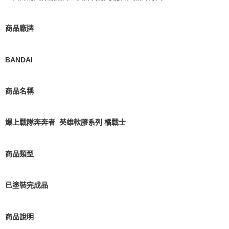
預購-付款後7-11取貨(舊)
1.本服務係由「台灣大哥大股份有限公司」（以下簡稱本公司）所提供，讓
用戶於交易時，得透過本服務購買商品或服務，並由商店將買賣／分期付款
每筆NT$90，滿NT$3,000(含以上)免運費
買賣價金債權讓與本公司後，依約使用本公司帳單繳交帳款。
商品廠牌
2.基於同意付款使用「大哥付你分期」之契約關係目的，商店將以您的個人
預購-宅配(舊)
資料（包含姓名、電話或地址）提供予台灣大哥大進項蒐集、處理及利用，
由本公司與您本人進行分期帳單所需資料之確認、核對及更正。
每筆NT$120，滿NT$3,000(含以上)免運費
BANDAI
3.完整用戶服務條款，請詳閱以下連結：
https://oppay.tw/userRule
預購-宅配(離島)(舊)
每筆NT$160，滿NT$3,000(含以上)免運費
商品名稱
東海門市自取，需自備購物袋取貨唷。
免運費
爆上戰隊奔奔者 英雄軟膠系列 橘戰士
商品類型
已塗裝完成品
商品說明