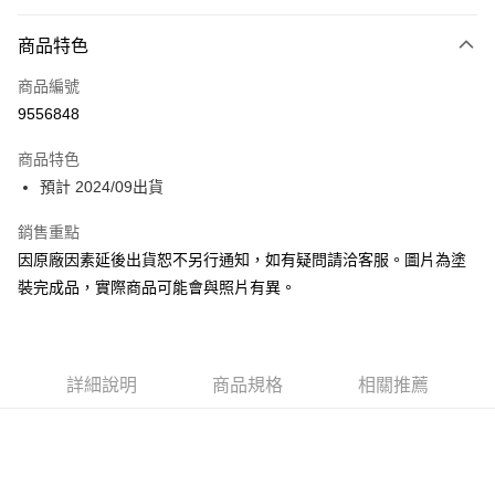
超商取貨付款
商品特色
Apple Pay
商品編號
Google Pay
9556848
全盈+PAY
商品特色
大哥付你分期
預計 2024/09出貨
相關說明
【大哥付你分期使用說明】
銷售重點
ATM付款
1.本服務由台灣大哥大提供，台灣大哥大用戶可立即使用無須另外申請。
因原廠因素延後出貨恕不另行通知，如有疑問請洽客服。圖片為塗
2.付款方式選擇「大哥付你分期」，訂單成立後會自動跳轉到大哥付的交易
流程，驗證手機門號後，選擇欲分期的期數、繳款截止日，確認付款後即完
裝完成品，實際商品可能會與照片有異。
運送方式
成交易。
3.實際核准額度、可分期數及費用金額請依後續交易確認頁面所載為準。
預購-全家取貨付款(舊)
4.訂單成立30分鐘內，如未前往確認交易或遇審核未通過，訂單將自動取
每筆NT$90，滿NT$3,000(含以上)免運費
消。如遇「轉專審核」未通過狀況，表示未達大哥付你分期系統評分，恕無
法說明評估內容。
詳細說明
商品規格
相關推薦
預購-付款後全家取貨(舊)
【繳款方式說明】
1.分期款項不併入電信帳單，「大哥付你分期」於每月結算日後寄送繳費提
每筆NT$90，滿NT$3,000(含以上)免運費
醒簡訊。
2.透過簡訊連結打開帳單後，可選擇「超商條碼／台灣大直營門市／銀行轉
預購-7-11取貨付款(舊)
帳／街口支付／iPASS MONEY」等通路繳費。