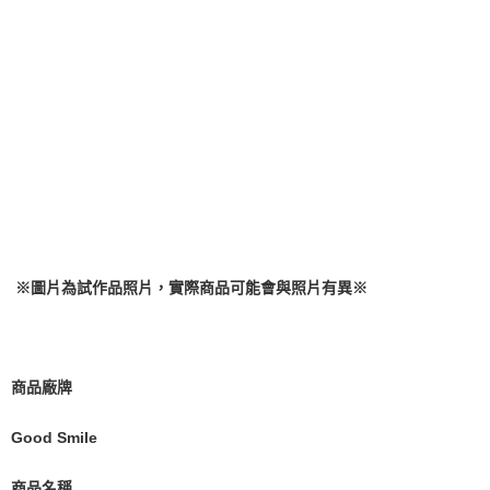
每筆NT$90，滿NT$3,000(含以上)免運費
【注意事項】
預購-付款後7-11取貨(舊)
1.本服務係由「台灣大哥大股份有限公司」（以下簡稱本公司）所提供，讓
用戶於交易時，得透過本服務購買商品或服務，並由商店將買賣／分期付款
每筆NT$90，滿NT$3,000(含以上)免運費
買賣價金債權讓與本公司後，依約使用本公司帳單繳交帳款。
2.基於同意付款使用「大哥付你分期」之契約關係目的，商店將以您的個人
預購-宅配(舊)
資料（包含姓名、電話或地址）提供予台灣大哥大進項蒐集、處理及利用，
由本公司與您本人進行分期帳單所需資料之確認、核對及更正。
每筆NT$120，滿NT$3,000(含以上)免運費
3.完整用戶服務條款，請詳閱以下連結：
https://oppay.tw/userRule
預購-宅配(離島)(舊)
每筆NT$160，滿NT$3,000(含以上)免運費
東海門市自取，需自備購物袋取貨唷。
免運費
※圖片為試作品照片，實際商品可能會與照片有異
※
商品廠牌
Good Smile
商品名稱