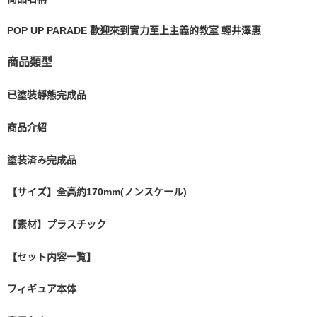
POP UP PARADE 歡迎來到實力至上主義的教室 輕井澤惠
商品類型
已塗裝靜態完成品
商品介紹
塗装済み完成品
【サイズ】全高約170mm(ノンスケール)
【素材】プラスチック
【セット内容一覧】
フィギュア本体