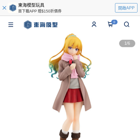
東海模型玩具
開啟APP
首下載APP 贈$150折價券
0
1
/
6