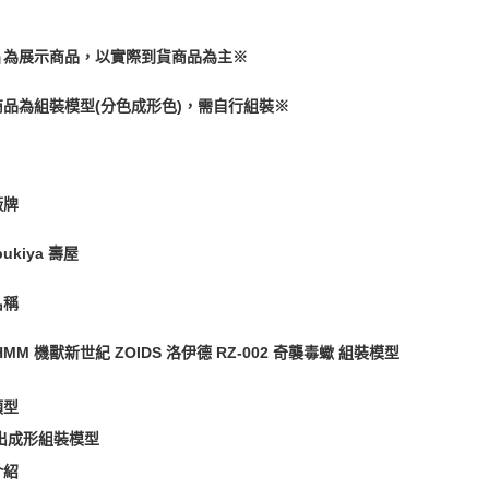
片為展示商品，以實際到貨商品為主※
商品為組裝模型(分色成形色)，需自行組裝※
廠牌
bukiya 壽屋
名稱
2 HMM 機獸新世紀 ZOIDS 洛伊德 RZ-002 奇襲毒蠍 組裝模型
類型
出成形組裝模型
介紹