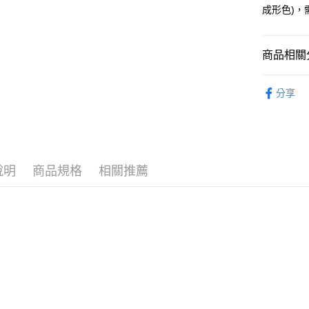
完成交易
運送方式
成形色)，
3.實際核
4.訂單成
預購-宅配(
消。如遇
每筆NT$1
無法說明
商品相關分
【繳款方
預購-宅配(
1.分期款
從作品找周
醒簡訊。
分享
每筆NT$1
2.透過簡
⏰預購開
帳／街口支
東海門市
找玩具模型
【注意事
免運費
1.本服務
用戶於交
說明
商品規格
相關推薦
款買賣價
2.基於同
資料（包
用，由本
3.完整用