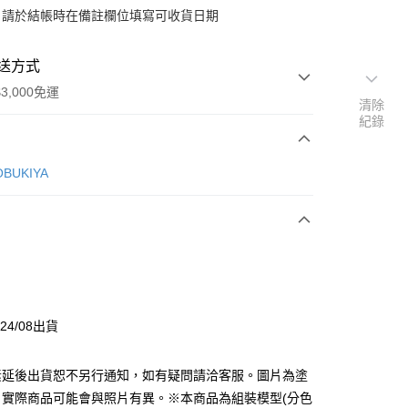
：請於結帳時在備註欄位填寫可收貨日期
送方式
3,000免運
清除
紀錄
次付款
BUKIYA
y
分期
24/08出貨
你分期使用說明】
由台灣大哥大提供，台灣大哥大用戶可立即使用無須另外申請。
素延後出貨恕不另行通知，如有疑問請洽客服。圖片為塗
式選擇「大哥付你分期」，訂單成立後會自動跳轉到大哥付的交易
證手機門號後，選擇欲分期的期數、繳款截止日，確認付款後即
，實際商品可能會與照片有異。※本商品為組裝模型(分色