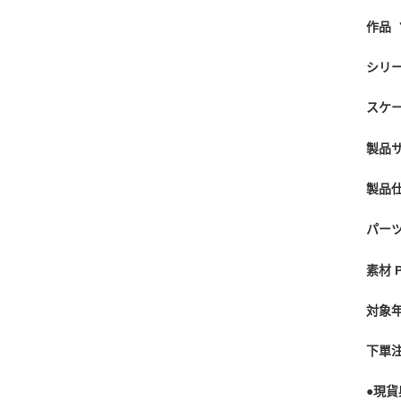
作品 ゾ
シリー
スケー
製品サ
製品
パーツ
素材 
対象年
下單
●現