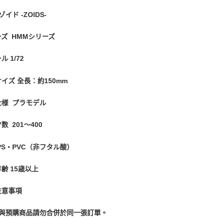
イド -ZOIDS-
ズ HMMシリーズ
ル 1/72
イズ 全長：約150mm
仕様 プラモデル
数 201～400
PS・PVC（非フタル酸）
齢 15歳以上
注意事項
貨與預購商品請勿合併於同一張訂單。