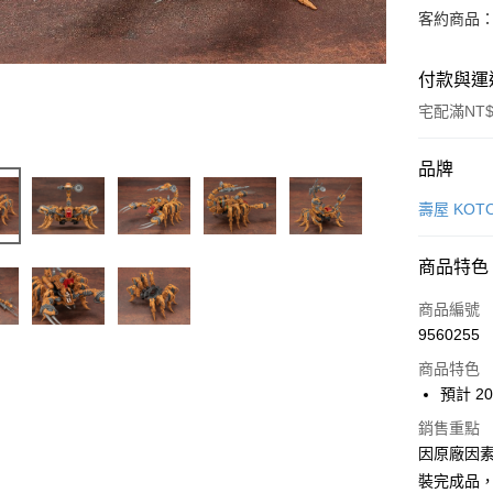
客約商品
付款與運
宅配滿NT$
付款方式
品牌
信用卡一
壽屋 KOTO
Apple Pay
商品特色
Google Pa
商品編號
全盈+PAY
9560255
商品特色
大哥付你
預計 20
相關說明
【大哥付
銷售重點
ATM付款
1.本服務
因原廠因
2.付款方
流程，驗
裝完成品