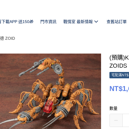
首下載APP 送150🎁
門市資訊
戰情室 最新情報
查舊站訂單
德 ZOID
(預購)K
ZOID
宅配滿NT$
NT$1,
數量