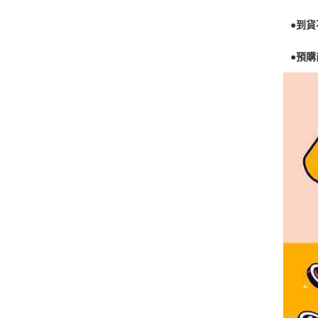
●到
●預