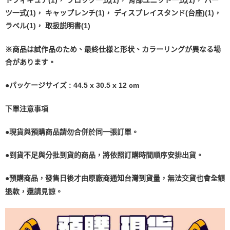
トフィギュア(1)， ブロック一式(1)， 背部ユニット一式(1)， パー
ツ一式(1)， キャップレンチ(1)， ディスプレイスタンド(台座)(1)，
ラベル(1)， 取扱説明書(1)
※商品は試作品のため、最終仕様と形状、カラーリングが異なる場
合があります。
●パッケージサイズ : 44.5 x 30.5 x 12 cm
下單注意事項
●現貨與預購商品請勿合併於同一張訂單。
●到貨不足與分批到貨的商品，將依照訂購時間順序安排出貨。
●預購商品，發售日後才由原廠商通知台灣到貨量，無法交貨也會全額
退款，還請見諒。