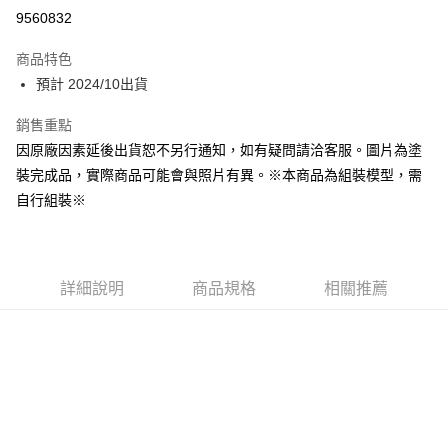
Apple Pay
9560832
Google Pay
商品特色
全盈+PAY
預計 2024/10出貨
大哥付你分期
銷售重點
相關說明
因原廠因素延後出貨恕不另行通知，如有疑問請洽客服。圖片為塗
【大哥付你分期使用說明】
裝完成品，實際商品可能會與照片有異。※本商品為組裝模型，需
ATM付款
1.本服務由台灣大哥大提供，台灣大哥大用戶可立即使用無須另外申請。
自行組裝※
2.付款方式選擇「大哥付你分期」，訂單成立後會自動跳轉到大哥付的交易
流程，驗證手機門號後，選擇欲分期的期數、繳款截止日，確認付款後即完
運送方式
成交易。
3.實際核准額度、可分期數及費用金額請依後續交易確認頁面所載為準。
預購-宅配(舊)
4.訂單成立30分鐘內，如未前往確認交易或遇審核未通過，訂單將自動取
每筆NT$120，滿NT$3,000(含以上)免運費
詳細說明
商品規格
相關推薦
消。如遇「轉專審核」未通過狀況，表示未達大哥付你分期系統評分，恕無
法說明評估內容。
預購-宅配(離島)(舊)
【繳款方式說明】
1.分期款項不併入電信帳單，「大哥付你分期」於每月結算日後寄送繳費提
每筆NT$160，滿NT$3,000(含以上)免運費
醒簡訊。
2.透過簡訊連結打開帳單後，可選擇「超商條碼／台灣大直營門市／銀行轉
東海門市自取，需自備購物袋取貨唷。
帳／街口支付／iPASS MONEY」等通路繳費。
免運費
【注意事項】