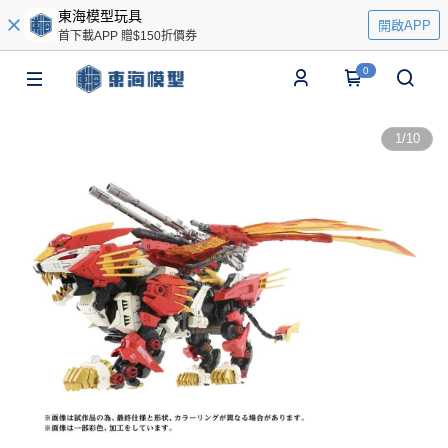
東海模型玩具
開啟APP
首下載APP 贈$150折價券
0
1
/
10