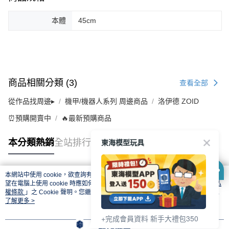
本體
45cm
商品相關分類 (3)
查看全部
從作品找周邊▸
機甲/機器人系列 周邊商品
洛伊德 ZOID
⏰預購開賣中
🔥最新預購商品
東海模型玩具
本分類熱銷
全站排行
本網站中使用 cookie，欲查詢有關本網站使用 cookie 方式之詳情，及若您不希
熱門標籤
望在電腦上使用 cookie 時應如何變更電腦的 cookie 設定，請參閱本網站「
隱私
權條款
」之 Cookie 聲明。您繼續使用本網站即表示您同意本公司得按本網站使
用條款之 Cookie 聲明使用 cookie。
了解更多 >
+完成會員資料 新手大禮包350