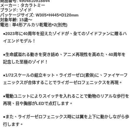
商品番号: 4904810918844
メーカー : タカラトミー
ブランド: ゾイド
パッケージサイズ: W305×H445×D120mm
対象年齢: 15歳～
電池 : 単4形アルカリ乾電池×2(別売)
●2023年に40周年を迎えたゾイドが、全てのゾイドファンに贈るハ
イエンドモデル！
●生命感溢れる動きを突き詰め、アニメ再現性を高めた、40周年を
記念した至極のゾイド！
●1/72スケールの組立キット。ライガーゼロ(素体)に、ファイヤーフ
ェニックスが合体することでライガーゼロフェニックスを再現。
●電動ユニットによりスイッチを入れることで動物のリアルな歩行を
再現、目や胸部がLEDで点灯します。
●また、ライガーゼロフェニックス時には翼を上下に動かしながら歩
行します。