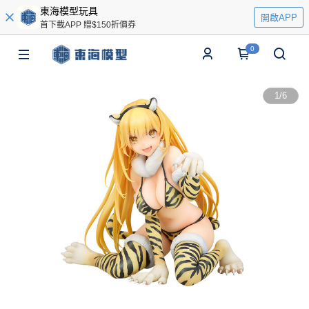
東海模型玩具
開啟APP
首下載APP 贈$150折價券
0
1
/
6