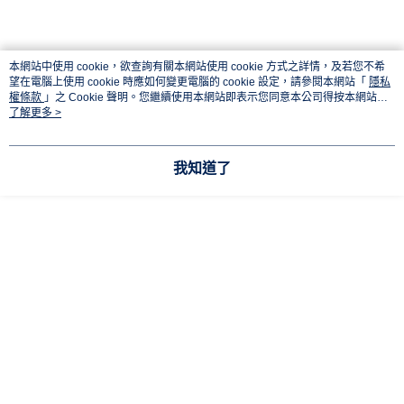
每筆NT$160，滿NT$3,000(含以上)免運費
買賣價金債權讓與本公司後，依約使用本公司帳單繳交帳款。
2.基於同意付款使用「大哥付你分期」之契約關係目的，商店將以您的個人
東海門市自取，需自備購物袋取貨唷。
資料（包含姓名、電話或地址）提供予台灣大哥大進項蒐集、處理及利用，
由本公司與您本人進行分期帳單所需資料之確認、核對及更正。
免運費
本網站中使用 cookie，欲查詢有關本網站使用 cookie 方式之詳情，及若您不希
3.完整用戶服務條款，請詳閱以下連結：
https://oppay.tw/userRule
望在電腦上使用 cookie 時應如何變更電腦的 cookie 設定，請參閱本網站「
隱私
權條款
」之 Cookie 聲明。您繼續使用本網站即表示您同意本公司得按本網站使
用條款之 Cookie 聲明使用 cookie。
了解更多 >
我知道了
※圖片為試作品照片，實際商品可能會與照片有異※
商品廠牌