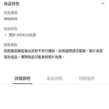
商品特色
Google Pay
商品編號
全盈+PAY
9562525
大哥付你分期
相關說明
商品特色
【大哥付你分期使用說明】
預計 2024/12出貨
ATM付款
1.本服務由台灣大哥大提供，台灣大哥大用戶可立即使用無須另外申請。
2.付款方式選擇「大哥付你分期」，訂單成立後會自動跳轉到大哥付的交易
銷售重點
流程，驗證手機門號後，選擇欲分期的期數、繳款截止日，確認付款後即完
運送方式
因原廠因素延後出貨恕不另行通知，如有疑問請洽客服。圖片為塗
成交易。
3.實際核准額度、可分期數及費用金額請依後續交易確認頁面所載為準。
預購-付款後全家取貨(舊)
裝完成品，實際商品可能會與照片有異。
4.訂單成立30分鐘內，如未前往確認交易或遇審核未通過，訂單將自動取
每筆NT$90，滿NT$3,000(含以上)免運費
消。如遇「轉專審核」未通過狀況，表示未達大哥付你分期系統評分，恕無
法說明評估內容。
預購-付款後7-11取貨(舊)
【繳款方式說明】
1.分期款項不併入電信帳單，「大哥付你分期」於每月結算日後寄送繳費提
詳細說明
商品規格
相關推薦
每筆NT$90，滿NT$3,000(含以上)免運費
醒簡訊。
2.透過簡訊連結打開帳單後，可選擇「超商條碼／台灣大直營門市／銀行轉
預購-宅配(舊)
帳／街口支付／iPASS MONEY」等通路繳費。
每筆NT$120，滿NT$3,000(含以上)免運費
【注意事項】
預購-宅配(離島)(舊)
1.本服務係由「台灣大哥大股份有限公司」（以下簡稱本公司）所提供，讓
用戶於交易時，得透過本服務購買商品或服務，並由商店將買賣／分期付款