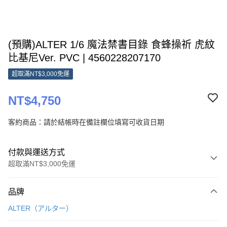
(預購)ALTER 1/6 魔法禁書目錄 食蜂操祈 虎紋
比基尼Ver. PVC | 4560228207170
超取滿NT$3,000免運
NT$4,750
客約商品：請於結帳時在備註欄位填寫可收貨日期
付款與運送方式
超取滿NT$3,000免運
付款方式
品牌
信用卡一次付款
ALTER（アルター）
Apple Pay