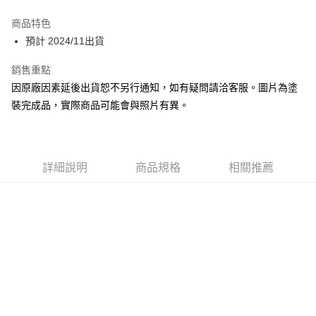
Google Pay
商品特色
全盈+PAY
預計 2024/11出貨
大哥付你分期
銷售重點
相關說明
因原廠因素延後出貨恕不另行通知，如有疑問請洽客服。圖片為塗
【大哥付你分期使用說明】
裝完成品，實際商品可能會與照片有異。
ATM付款
1.本服務由台灣大哥大提供，台灣大哥大用戶可立即使用無須另外申請。
2.付款方式選擇「大哥付你分期」，訂單成立後會自動跳轉到大哥付的交易
流程，驗證手機門號後，選擇欲分期的期數、繳款截止日，確認付款後即完
運送方式
成交易。
3.實際核准額度、可分期數及費用金額請依後續交易確認頁面所載為準。
預購-宅配(舊)
詳細說明
商品規格
相關推薦
4.訂單成立30分鐘內，如未前往確認交易或遇審核未通過，訂單將自動取
每筆NT$120，滿NT$3,000(含以上)免運費
消。如遇「轉專審核」未通過狀況，表示未達大哥付你分期系統評分，恕無
法說明評估內容。
預購-宅配(離島)(舊)
【繳款方式說明】
1.分期款項不併入電信帳單，「大哥付你分期」於每月結算日後寄送繳費提
每筆NT$160，滿NT$3,000(含以上)免運費
醒簡訊。
2.透過簡訊連結打開帳單後，可選擇「超商條碼／台灣大直營門市／銀行轉
東海門市自取，需自備購物袋取貨唷。
帳／街口支付／iPASS MONEY」等通路繳費。
免運費
【注意事項】
1.本服務係由「台灣大哥大股份有限公司」（以下簡稱本公司）所提供，讓
用戶於交易時，得透過本服務購買商品或服務，並由商店將買賣／分期付款