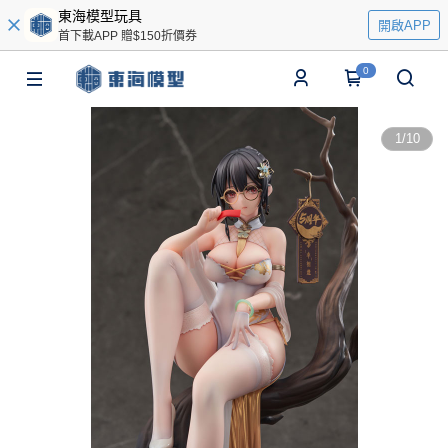
東海模型玩具
開啟APP
首下載APP 贈$150折價券
0
1
/
10