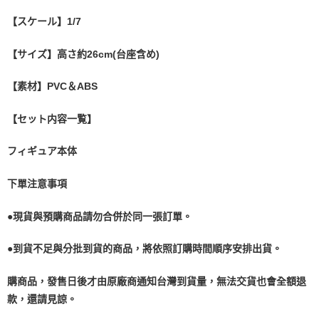
【スケール】1/7
【サイズ】高さ約26cm(台座含め)
【素材】PVC＆ABS
【セット内容一覧】
フィギュア本体
下單
注意事項
●現貨與預購商品請勿合併於同一張訂單。
●到貨不足與分批到貨的商品，將依照訂購時間順序安排出貨。
購商品，發售日後才由原廠商通知台灣到貨量，無法交貨也會全額退
款
，
還請見諒。