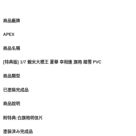
商品廠牌
APEX
商品名稱
[特典版] 1/7 蝦米大模王 夏華 幸相逢 旗袍 踏雪 PVC
商品類型
已塗裝完成品
商品說明
附特典:白旗袍明信片
塗装済み完成品