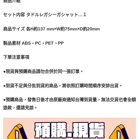
商品介紹
セット内容 タドルレガシーガシャット…１
商品サイズ 各H約137 mm×W約75mm×D約20mm
製品素材 ABS・PC・PET・PP
下單注意事項
●現貨與預購商品請勿合併於同一張訂單。
●到貨不足與分批到貨的商品，將依照訂購時間順序安排出貨。
●預購商品，發售日後才由原廠商通知台灣到貨量，無法交貨也會全額
退款，還請見諒。