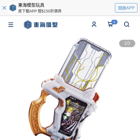
東海模型玩具
開啟APP
首下載APP 贈$150折價券
0
1
/
3