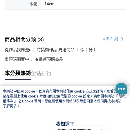
本體
14cm
商品相關分類 (3)
查看全部
從作品找周邊▸
特攝類作品 周邊商品
假面騎士
⏰預購開賣中
🔥最新預購商品
本分類熱銷
全站排行
本網站中使用 cookie，欲查詢有關本網站使用 cookie 方式之詳情，及若您不希
熱門標籤
望在電腦上使用 cookie 時應如何變更電腦的 cookie 設定，請參閱本網站「
隱私
權條款
」之 Cookie 聲明。您繼續使用本網站即表示您同意本公司得按本網站使
用條款之 Cookie 聲明使用 cookie。
了解更多 >
我知道了