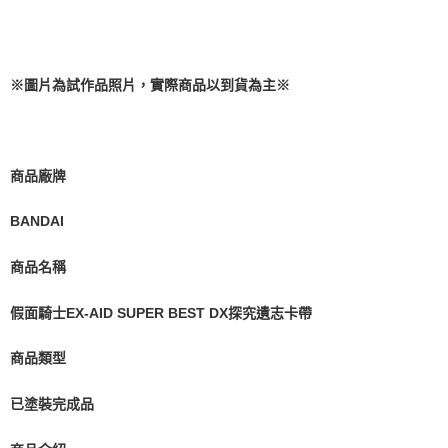
預購-付款後7-11取貨(舊)
1.本服務係由「台灣大哥大股份有限公司」（以下簡稱本公司）所提供，讓
用戶於交易時，得透過本服務購買商品或服務，並由商店將買賣／分期付款
每筆NT$90，滿NT$3,000(含以上)免運費
買賣價金債權讓與本公司後，依約使用本公司帳單繳交帳款。
2.基於同意付款使用「大哥付你分期」之契約關係目的，商店將以您的個人
預購-宅配(舊)
※圖片為試作品照片，實際商品以到貨為主※
資料（包含姓名、電話或地址）提供予台灣大哥大進項蒐集、處理及利用，
由本公司與您本人進行分期帳單所需資料之確認、核對及更正。
每筆NT$120，滿NT$3,000(含以上)免運費
3.完整用戶服務條款，請詳閱以下連結：
https://oppay.tw/userRule
預購-宅配(離島)(舊)
每筆NT$160，滿NT$3,000(含以上)免運費
商品廠牌
東海門市自取，需自備購物袋取貨唷。
BANDAI
免運費
商品名稱
假面騎士EX-AID SUPER BEST DX探究遺志卡帶
商品類型
已塗裝完成品