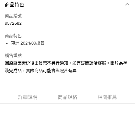
商品特色
Apple Pay
商品編號
Google Pay
9572682
全盈+PAY
商品特色
大哥付你分期
預計 2024/09出貨
相關說明
【大哥付你分期使用說明】
銷售重點
ATM付款
1.本服務由台灣大哥大提供，台灣大哥大用戶可立即使用無須另外申請。
因原廠因素延後出貨恕不另行通知，如有疑問請洽客服。圖片為塗
2.付款方式選擇「大哥付你分期」，訂單成立後會自動跳轉到大哥付的交易
流程，驗證手機門號後，選擇欲分期的期數、繳款截止日，確認付款後即完
裝完成品，實際商品可能會與照片有異。
運送方式
成交易。
3.實際核准額度、可分期數及費用金額請依後續交易確認頁面所載為準。
預購-全家取貨付款(舊)
4.訂單成立30分鐘內，如未前往確認交易或遇審核未通過，訂單將自動取
每筆NT$90，滿NT$3,000(含以上)免運費
消。如遇「轉專審核」未通過狀況，表示未達大哥付你分期系統評分，恕無
法說明評估內容。
詳細說明
商品規格
相關推薦
預購-付款後全家取貨(舊)
【繳款方式說明】
1.分期款項不併入電信帳單，「大哥付你分期」於每月結算日後寄送繳費提
每筆NT$90，滿NT$3,000(含以上)免運費
醒簡訊。
2.透過簡訊連結打開帳單後，可選擇「超商條碼／台灣大直營門市／銀行轉
預購-7-11取貨付款(舊)
帳／街口支付／iPASS MONEY」等通路繳費。
每筆NT$90，滿NT$3,000(含以上)免運費
【注意事項】