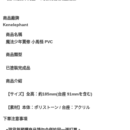
預購-付款後7-11取貨(舊)
1.本服務係由「台灣大哥大股份有限公司」（以下簡稱本公司）所提供，讓
用戶於交易時，得透過本服務購買商品或服務，並由商店將買賣／分期付款
每筆NT$90，滿NT$3,000(含以上)免運費
買賣價金債權讓與本公司後，依約使用本公司帳單繳交帳款。
商品廠牌
2.基於同意付款使用「大哥付你分期」之契約關係目的，商店將以您的個人
預購-宅配(舊)
Kenelephant
資料（包含姓名、電話或地址）提供予台灣大哥大進項蒐集、處理及利用，
由本公司與您本人進行分期帳單所需資料之確認、核對及更正。
每筆NT$120，滿NT$3,000(含以上)免運費
商品名稱
3.完整用戶服務條款，請詳閱以下連結：
https://oppay.tw/userRule
預購-宅配(離島)(舊)
魔法少年賈修 小馬怪 PVC
每筆NT$160，滿NT$3,000(含以上)免運費
商品類型
東海門市自取，需自備購物袋取貨唷。
已塗裝完成品
免運費
商品介紹
【サイズ】全高：約185mm(台座 91mmを含む)
【素材】本体：ポリストーン / 台座：アクリル
下單注意事項
●現貨與預購商品請勿合併於同一張訂單。