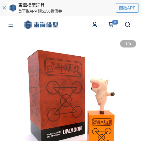
東海模型玩具
開啟APP
首下載APP 贈$150折價券
0
1
/
5