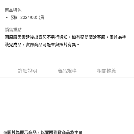
Apple Pay
商品特色
Google Pay
預計 2024/08出貨
全盈+PAY
銷售重點
因原廠因素延後出貨恕不另行通知，如有疑問請洽客服。圖片為塗
大哥付你分期
裝完成品，實際商品可能會與照片有異。
相關說明
【大哥付你分期使用說明】
ATM付款
1.本服務由台灣大哥大提供，台灣大哥大用戶可立即使用無須另外申請。
2.付款方式選擇「大哥付你分期」，訂單成立後會自動跳轉到大哥付的交易
流程，驗證手機門號後，選擇欲分期的期數、繳款截止日，確認付款後即完
詳細說明
商品規格
相關推薦
運送方式
成交易。
3.實際核准額度、可分期數及費用金額請依後續交易確認頁面所載為準。
預購-全家取貨付款(舊)
4.訂單成立30分鐘內，如未前往確認交易或遇審核未通過，訂單將自動取
每筆NT$90，滿NT$3,000(含以上)免運費
消。如遇「轉專審核」未通過狀況，表示未達大哥付你分期系統評分，恕無
法說明評估內容。
預購-付款後全家取貨(舊)
【繳款方式說明】
1.分期款項不併入電信帳單，「大哥付你分期」於每月結算日後寄送繳費提
每筆NT$90，滿NT$3,000(含以上)免運費
醒簡訊。
2.透過簡訊連結打開帳單後，可選擇「超商條碼／台灣大直營門市／銀行轉
預購-7-11取貨付款(舊)
帳／街口支付／iPASS MONEY」等通路繳費。
每筆NT$90，滿NT$3,000(含以上)免運費
※圖片為展示商品，以實際到貨商品為主※
【注意事項】