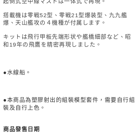
起倒式空中線マストは一体式で再現。
搭載機は零戦52型、零戦21型爆装型、九九艦
爆、天山艦攻の４機種が付属します。
キットは飛行甲板先端形状や艦橋細部など、昭
和19年の飛鷹を精密再現しました。
●水線船
。
●
本商品為塑膠射出的組裝模型套件，需要自行組
裝及自行上色。
商品發售日期