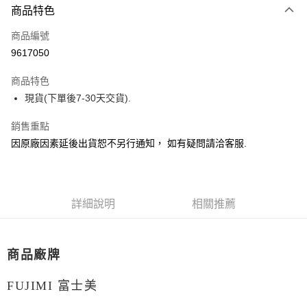
商品特色
Apple Pay
商品編號
Google Pay
9617050
全盈+PAY
商品特色
大哥付你分期
現貨(下單後7-30天交貨).
相關說明
【大哥付你分期使用說明】
銷售重點
ATM付款
1.本服務由台灣大哥大提供，台灣大哥大用戶可立即使用無須另外申請。
因原廠因素延後出貨恕不另行通知， 如有疑問請洽客服.
2.付款方式選擇「大哥付你分期」，訂單成立後會自動跳轉到大哥付的交易
流程，驗證手機門號後，選擇欲分期的期數、繳款截止日，確認付款後即完
運送方式
成交易。
3.實際核准額度、可分期數及費用金額請依後續交易確認頁面所載為準。
現貨-全家取貨付款
4.訂單成立30分鐘內，如未前往確認交易或遇審核未通過，訂單將自動取
詳細說明
相關推薦
每筆NT$90，滿NT$3,000(含以上)免運費
消。如遇「轉專審核」未通過狀況，表示未達大哥付你分期系統評分，恕無
法說明評估內容。
現貨-付款後全家取貨
【繳款方式說明】
1.分期款項不併入電信帳單，「大哥付你分期」於每月結算日後寄送繳費提
每筆NT$90，滿NT$3,000(含以上)免運費
商品廠牌
醒簡訊。
2.透過簡訊連結打開帳單後，可選擇「超商條碼／台灣大直營門市／銀行轉
現貨-7-11取貨付款
帳／街口支付／iPASS MONEY」等通路繳費。
FUJIMI 富士美
每筆NT$90，滿NT$3,000(含以上)免運費
【注意事項】