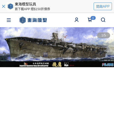
東海模型玩具
開啟APP
首下載APP 贈$150折價券
0
1
/
5