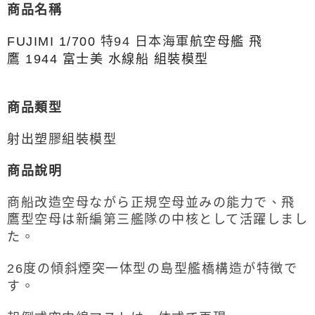
商品名稱
現貨-付款後7-11取貨
1.本服務係由「台灣大哥大股份有限公司」（以下簡稱本公司）所提供，讓
用戶於交易時，得透過本服務購買商品或服務，並由商店將買賣／分期付款
每筆NT$90，滿NT$3,000(含以上)免運費
買賣價金債權讓與本公司後，依約使用本公司帳單繳交帳款。
特94 日本海軍
FUJIMI 1/700
航空母艦 飛
2.基於同意付款使用「大哥付你分期」之契約關係目的，商店將以您的個人
現貨-宅配
鷹 1944 富士美 水線船 組裝模型
資料（包含姓名、電話或地址）提供予台灣大哥大進項蒐集、處理及利用，
由本公司與您本人進行分期帳單所需資料之確認、核對及更正。
每筆NT$120，滿NT$3,000(含以上)免運費
3.完整用戶服務條款，請詳閱以下連結：
https://oppay.tw/userRule
現貨-宅配(離島)
商品類型
每筆NT$160，滿NT$3,000(含以上)免運費
射出塑膠組裝模型
東海門市自取，需自備購物袋取貨唷。
免運費
商品說明
商船改造空母ながら正規空母並みの能力で、飛
鷹型空母は新編第三艦隊の中核として活躍しまし
た。
26度の傾斜煙突一体型の島型艦橋構造が特徴で
す。