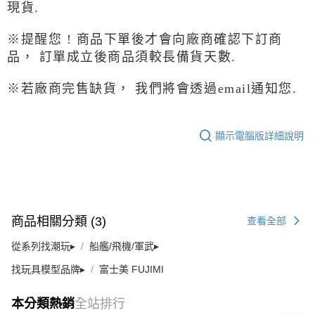
現貨.
※提醒您 ! 商品下單後才會向廠商確認下訂商
品，
訂單成立後商品須較長備貨天數.
※若
廠商完售缺貨， 我們將會透過email通知您.
顯示電腦版詳細說明
商品相關分類 (3)
查看全部
從系列找潮玩▸
船艦/飛機/軍武▸
找玩具模型品牌▸
富士美 FUJIMI
本分類熱銷
全站排行