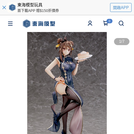
東海模型玩具
開啟APP
首下載APP 贈$150折價券
0
1
/
7