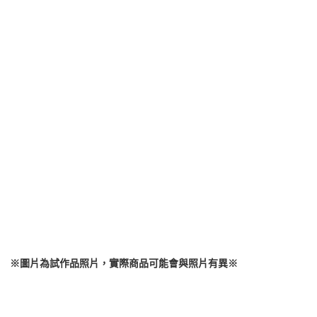
每筆NT$160，滿NT$3,000(含以上)免運費
買賣價金債權讓與本公司後，依約使用本公司帳單繳交帳款。
2.基於同意付款使用「大哥付你分期」之契約關係目的，商店將以您的個人
東海門市自取，需自備購物袋取貨唷。
資料（包含姓名、電話或地址）提供予台灣大哥大進項蒐集、處理及利用，
由本公司與您本人進行分期帳單所需資料之確認、核對及更正。
免運費
3.完整用戶服務條款，請詳閱以下連結：
https://oppay.tw/userRule
※圖片為試作品照片，實際商品可能會與照片有異
※