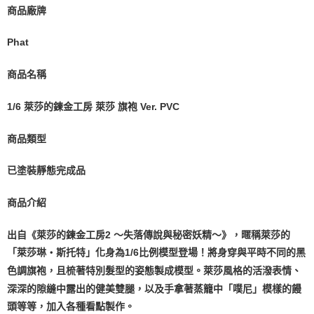
商品廠牌
Phat
商品名稱
1/6 萊莎的鍊金工房 萊莎 旗袍 Ver. PVC
商品類型
已塗裝靜態完成品
商品介紹
出自《萊莎的鍊金工房2 ～失落傳說與秘密妖精～》，暱稱萊莎的
「萊莎琳‧斯托特」化身為1/6比例模型登場！將身穿與平時不同的黑
色調旗袍，且梳著特別髮型的姿態製成模型。萊莎風格的活潑表情、
深深的隙縫中露出的健美雙腿，以及手拿著蒸籠中「噗尼」模樣的饅
頭等等，加入各種看點製作。