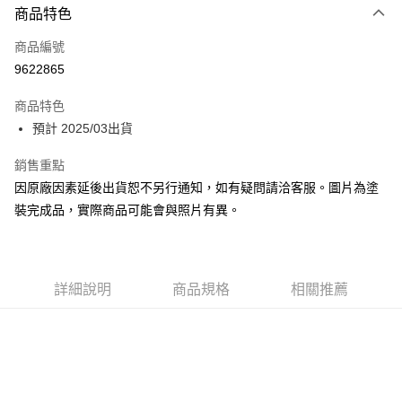
商品特色
Google Pay
商品編號
全盈+PAY
9622865
大哥付你分期
相關說明
商品特色
【大哥付你分期使用說明】
預計 2025/03出貨
ATM付款
1.本服務由台灣大哥大提供，台灣大哥大用戶可立即使用無須另外申請。
2.付款方式選擇「大哥付你分期」，訂單成立後會自動跳轉到大哥付的交易
銷售重點
流程，驗證手機門號後，選擇欲分期的期數、繳款截止日，確認付款後即完
運送方式
因原廠因素延後出貨恕不另行通知，如有疑問請洽客服。圖片為塗
成交易。
3.實際核准額度、可分期數及費用金額請依後續交易確認頁面所載為準。
預購-付款後全家取貨(舊)
裝完成品，實際商品可能會與照片有異。
4.訂單成立30分鐘內，如未前往確認交易或遇審核未通過，訂單將自動取
每筆NT$90，滿NT$3,000(含以上)免運費
消。如遇「轉專審核」未通過狀況，表示未達大哥付你分期系統評分，恕無
法說明評估內容。
預購-付款後7-11取貨(舊)
【繳款方式說明】
1.分期款項不併入電信帳單，「大哥付你分期」於每月結算日後寄送繳費提
詳細說明
商品規格
相關推薦
每筆NT$90，滿NT$3,000(含以上)免運費
醒簡訊。
2.透過簡訊連結打開帳單後，可選擇「超商條碼／台灣大直營門市／銀行轉
預購-宅配(舊)
帳／街口支付／iPASS MONEY」等通路繳費。
每筆NT$120，滿NT$3,000(含以上)免運費
【注意事項】
預購-宅配(離島)(舊)
1.本服務係由「台灣大哥大股份有限公司」（以下簡稱本公司）所提供，讓
用戶於交易時，得透過本服務購買商品或服務，並由商店將買賣／分期付款