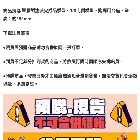
塑膠製塗裝完成品模型・1/6比例模型・附專用台座・全
商品規格
高：約280mm
下單注意事項
●現貨與預購商品請勿合併於同一張訂單。
●到貨不足與分批到貨的商品，將依照訂購時間順序安排出貨。
●預購商品，發售日後才由原廠商通知台灣到貨量，無法交貨也會全額
退款
，
還請見諒。