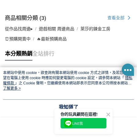
商品相關分類 (3)
查看全部
從作品找周邊▸
遊戲相關 周邊商品
萊莎的鍊金工房
⏰預購開賣中
🔥最新預購商品
本分類熱銷
全站排行
本網站中使用 cookie，欲查詢有關本網站使用 cookie 方式之詳情，及若您不希
熱門標籤
望在電腦上使用 cookie 時應如何變更電腦的 cookie 設定，請參閱本網站「
隱私
權條款
」之 Cookie 聲明。您繼續使用本網站即表示您同意本公司得按本網站使
用條款之 Cookie 聲明使用 cookie。
了解更多 >
我知道了
你的玩具顧問在這裡!
LINE我