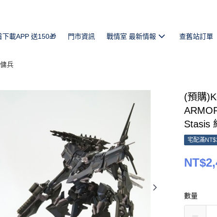
首下載APP 送150🎁
門市資訊
戰情室 最新情報
查舊站訂單
傭兵
(預購)K
ARMOR
Stasis
宅配滿NT$
NT$2,
數量