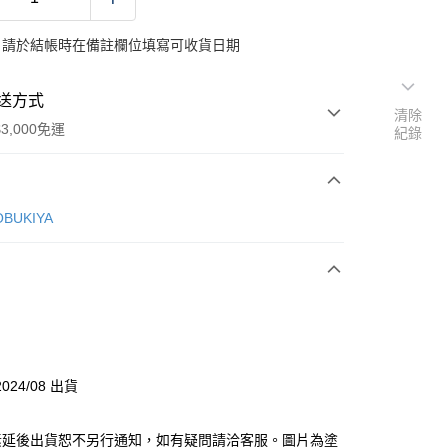
：請於結帳時在備註欄位填寫可收貨日期
送方式
清除
3,000免運
紀錄
次付款
BUKIYA
y
分期
024/08 出貨
你分期使用說明】
由台灣大哥大提供，台灣大哥大用戶可立即使用無須另外申請。
素延後出貨恕不另行通知，如有疑問請洽客服。圖片為塗
式選擇「大哥付你分期」，訂單成立後會自動跳轉到大哥付的交易