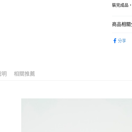
流程，驗
裝完成品
完成交易
運送方式
3.實際核
4.訂單成
預購-宅配(
商品相關分
消。如遇
每筆NT$1
無法說明
從作品找周
【繳款方
分享
預購-宅配(
1.分期款
⏰預購開
醒簡訊。
每筆NT$1
2.透過簡
找玩具模型
帳／街口支
東海門市
【注意事
免運費
說明
相關推薦
1.本服務
用戶於交
款買賣價
2.基於同
資料（包
用，由本
3.完整用