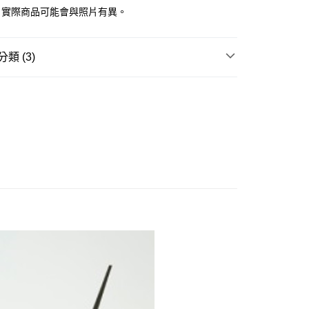
證手機門號後，選擇欲分期的期數、繳款截止日，確認付款後即
，實際商品可能會與照片有異。
。
准額度、可分期數及費用金額請依後續交易確認頁面所載為準。
立30分鐘內，如未前往確認交易或遇審核未通過，訂單將自動取
舊)
類 (3)
「轉專審核」未通過狀況，表示未達大哥付你分期系統評分，恕
20，滿NT$3,000(含以上)免運費
評估內容。
邊▸
機甲/機器人系列 周邊商品
機戰傭兵
式說明】
離島)(舊)
項不併入電信帳單，「大哥付你分期」於每月結算日後寄送繳費提
賣中
🔥最新預購商品
60，滿NT$3,000(含以上)免運費
訊連結打開帳單後，可選擇「超商條碼／台灣大直營門市／銀行轉
品牌▸
壽屋 KOTOBUKIYA
付／iPASS MONEY」等通路繳費。
自取，需自備購物袋取貨唷。
項】
係由「台灣大哥大股份有限公司」（以下簡稱本公司）所提供，讓
易時，得透過本服務購買商品或服務，並由商店將買賣／分期付
金債權讓與本公司後，依約使用本公司帳單繳交帳款。
意付款使用「大哥付你分期」之契約關係目的，商店將以您的個人
含姓名、電話或地址）提供予台灣大哥大進項蒐集、處理及利
公司與您本人進行分期帳單所需資料之確認、核對及更正。
戶服務條款，請詳閱以下連結：
https://oppay.tw/userRule