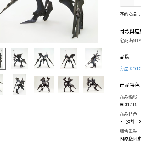
客約商品
付款與運
宅配滿NT$
付款方式
品牌
信用卡一
壽屋 KOTO
Apple Pay
商品特色
Google Pa
商品編號
全盈+PAY
9631711
商品特色
大哥付你
預計：2
相關說明
【大哥付
銷售重點
ATM付款
1.本服務
因原廠因
2.付款方