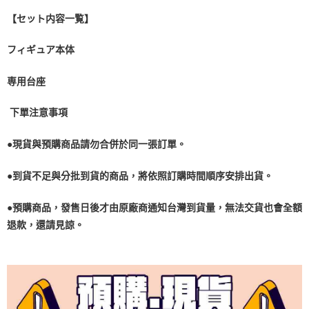
【セット内容一覧】
フィギュア本体
専用台座
下單注意事項
●現貨與預購商品請勿合併於同一張訂單。
●到貨不足與分批到貨的商品，將依照訂購時間順序安排出貨。
●預購商品，發售日後才由原廠商通知台灣到貨量，無法交貨也會全額
退款，還請見諒。