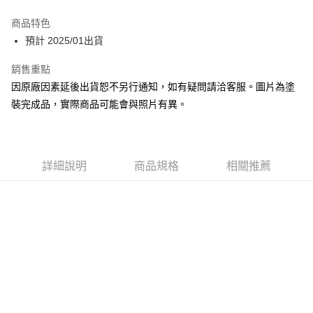
Google Pay
商品特色
全盈+PAY
預計 2025/01出貨
大哥付你分期
銷售重點
相關說明
因原廠因素延後出貨恕不另行通知，如有疑問請洽客服。圖片為塗
【大哥付你分期使用說明】
裝完成品，實際商品可能會與照片有異。
ATM付款
1.本服務由台灣大哥大提供，台灣大哥大用戶可立即使用無須另外申請。
2.付款方式選擇「大哥付你分期」，訂單成立後會自動跳轉到大哥付的交易
流程，驗證手機門號後，選擇欲分期的期數、繳款截止日，確認付款後即完
運送方式
成交易。
3.實際核准額度、可分期數及費用金額請依後續交易確認頁面所載為準。
預購-付款後全家取貨(舊)
詳細說明
商品規格
相關推薦
4.訂單成立30分鐘內，如未前往確認交易或遇審核未通過，訂單將自動取
每筆NT$90，滿NT$3,000(含以上)免運費
消。如遇「轉專審核」未通過狀況，表示未達大哥付你分期系統評分，恕無
法說明評估內容。
預購-付款後7-11取貨(舊)
【繳款方式說明】
1.分期款項不併入電信帳單，「大哥付你分期」於每月結算日後寄送繳費提
每筆NT$90，滿NT$3,000(含以上)免運費
醒簡訊。
2.透過簡訊連結打開帳單後，可選擇「超商條碼／台灣大直營門市／銀行轉
預購-宅配(舊)
帳／街口支付／iPASS MONEY」等通路繳費。
每筆NT$120，滿NT$3,000(含以上)免運費
【注意事項】
預購-宅配(離島)(舊)
1.本服務係由「台灣大哥大股份有限公司」（以下簡稱本公司）所提供，讓
用戶於交易時，得透過本服務購買商品或服務，並由商店將買賣／分期付款