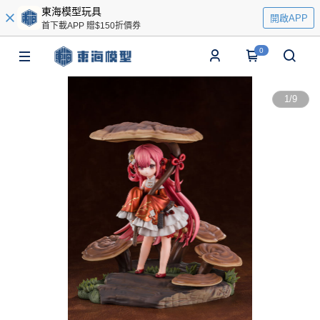
東海模型玩具
開啟APP
首下載APP 贈$150折價券
0
1
/
9