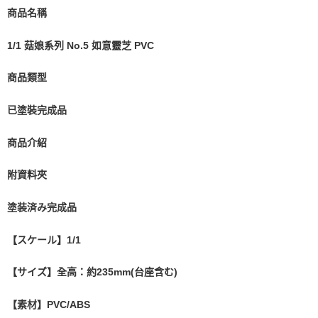
商品名稱
1/1 菇娘系列 No.5 如意靈芝 PVC
商品類型
已塗裝完成品
商品介紹
附資料夾
塗装済み完成品
【スケール】1/1
【サイズ】全高：約235mm(台座含む)
【素材】PVC/ABS